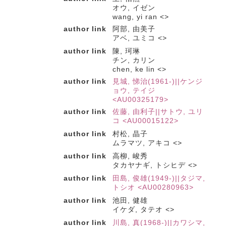
オウ, イゼン
wang, yi ran <>
author link
阿部, 由美子
アベ, ユミコ <>
author link
陳, 珂琳
チン, カリン
chen, ke lin <>
author link
見城, 悌治(1961-)||ケンジ
ョウ, テイジ
<AU00325179>
author link
佐藤, 由利子||サトウ, ユリ
コ <AU00015122>
author link
村松, 晶子
ムラマツ, アキコ <>
author link
高柳, 峻秀
タカヤナギ, トシヒデ <>
author link
田島, 俊雄(1949-)||タジマ,
トシオ <AU00280963>
author link
池田, 健雄
イケダ, タテオ <>
author link
川島, 真(1968-)||カワシマ,