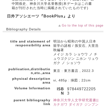
中関係史、神奈川大学名誉教授(本データはこの書
籍が刊行された当時に掲載されていたものです)
日外アソシエーツ『BookPlus』より
Go to the top of this page
Bibliography Details
title and statement of
明治から昭和の中国人日本
responsibility area
留学の諸相 / 孫安石, 大里浩
秋編著
メイジ カラ ショウワ ノ チ
ュウゴクジン ニホン リュウ
ガク ノ ショソウ
publication,distributio
東京 : 東方書店 , 2022.3
n,etc.,area
physical description
vi, 485p : 挿図 ; 22cm
area
Volume Information
ISB
978449722205
N
3
parent bibliography
神奈川大学人文学研究叢書||
link
カナガワ ダイガク ジンブン