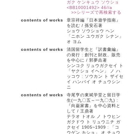
ガク ケンキュウ ソウショ
<BB10001492> 46//a
>>シリーズで再検索する
contents of works
章宗祥編『日本遊学指南』
を読む / 孫安石著
ショウ ソウショウ ヘン
「ニホン ユウガク シナン」
オ ヨム
contents of works
清国留学生と『訳書彙編』
の発行 : 創刊と財政、販売
を中心に / 郭夢垚著
シンコク リュウガクセイ ト
「ヤクショ イヘン」 ノ ハ
ッコウ : ソウカン ト ザイセ
イ ハンバイ オ チュウシン
ニ
contents of works
寺尾亨の東斌学堂と留日学
生(一九〇五～一九〇九) :
『向巌家書』を中心資料と
して / 王鼎著
テラオ トオル ノ トウヒン
ガクドウ ト リュウニチ ガ
クセイ 1905~1909 : 「コ
ウゲン カショ」 オ チュウ