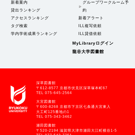
新着案内
グループワークルーム予
貸出ランキング
約
アクセスランキング
新着アラート
タグ検索
ILL複写依頼
学内学術成果ランキング
ILL貸借依頼
MyLibraryログイン
龍谷大学図書館
深草図書館
〒612-8577 京都市伏見区深草塚本町67
TEL 075-645-2564
大宮図書館
〒600-8268 京都市下京区七条通大宮東入
大工町125番地の1
TEL 075-343-3462
瀬田図書館
〒520-2194 滋賀県大津市瀬田大江町横谷1-5