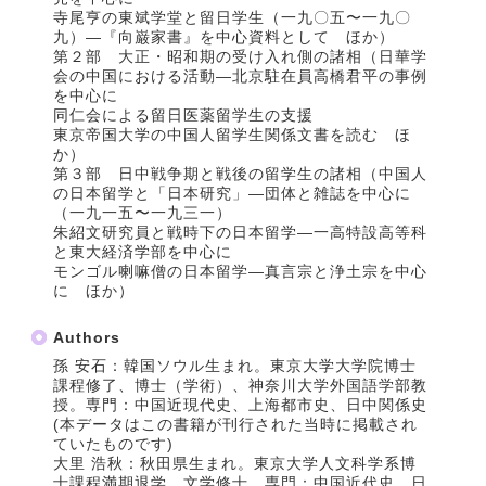
寺尾亨の東斌学堂と留日学生（一九〇五〜一九〇
九）―『向巌家書』を中心資料として ほか）
第２部 大正・昭和期の受け入れ側の諸相（日華学
会の中国における活動―北京駐在員高橋君平の事例
を中心に
同仁会による留日医薬留学生の支援
東京帝国大学の中国人留学生関係文書を読む ほ
か）
第３部 日中戦争期と戦後の留学生の諸相（中国人
の日本留学と「日本研究」―団体と雑誌を中心に
（一九一五〜一九三一）
朱紹文研究員と戦時下の日本留学―一高特設高等科
と東大経済学部を中心に
モンゴル喇嘛僧の日本留学―真言宗と浄土宗を中心
に ほか）
Authors
孫 安石：韓国ソウル生まれ。東京大学大学院博士
課程修了、博士（学術）、神奈川大学外国語学部教
授。専門：中国近現代史、上海都市史、日中関係史
(本データはこの書籍が刊行された当時に掲載され
ていたものです)
大里 浩秋：秋田県生まれ。東京大学人文科学系博
士課程満期退学、文学修士。専門：中国近代史、日