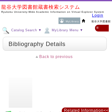
龍谷大学図書館蔵書検索システム
Ryukoku University-Wide Academic Information on Virtual Explorer System
Login
MyLibrary
龍谷大学図書館
≡
Catalog Search ▼
MyLibrary Menu ▼
Bibliography Details
Back to previous
Related Information<<