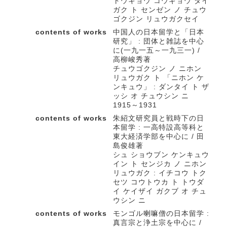
トウキョウ コウギョウ ダイ
ガク ト センゼン ノ チュウ
ゴクジン リュウガクセイ
contents of works
中国人の日本留学と「日本
研究」 : 団体と雑誌を中心
に(一九一五～一九三一) /
高柳峻秀著
チュウゴクジン ノ ニホン
リュウガク ト 「ニホン ケ
ンキュウ」 : ダンタイ ト ザ
ッシ オ チュウシン ニ
1915～1931
contents of works
朱紹文研究員と戦時下の日
本留学 : 一高特設高等科と
東大経済学部を中心に / 田
島俊雄著
シュ ショウブン ケンキュウ
イン ト センジカ ノ ニホン
リュウガク : イチコウ トク
セツ コウトウカ ト トウダ
イ ケイザイ ガクブ オ チュ
ウシン ニ
contents of works
モンゴル喇嘛僧の日本留学 :
真言宗と浄土宗を中心に /