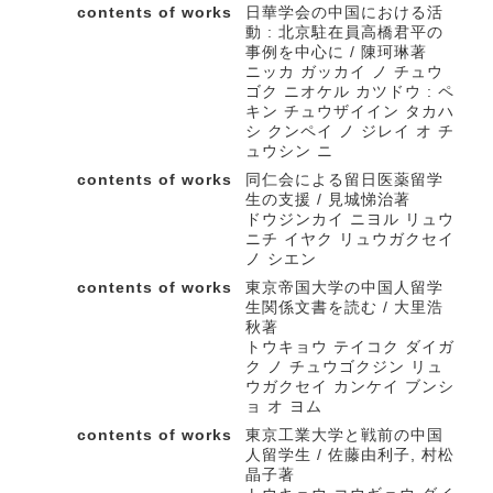
contents of works
日華学会の中国における活
動 : 北京駐在員高橋君平の
事例を中心に / 陳珂琳著
ニッカ ガッカイ ノ チュウ
ゴク ニオケル カツドウ : ペ
キン チュウザイイン タカハ
シ クンペイ ノ ジレイ オ チ
ュウシン ニ
contents of works
同仁会による留日医薬留学
生の支援 / 見城悌治著
ドウジンカイ ニヨル リュウ
ニチ イヤク リュウガクセイ
ノ シエン
contents of works
東京帝国大学の中国人留学
生関係文書を読む / 大里浩
秋著
トウキョウ テイコク ダイガ
ク ノ チュウゴクジン リュ
ウガクセイ カンケイ ブンシ
ョ オ ヨム
contents of works
東京工業大学と戦前の中国
人留学生 / 佐藤由利子, 村松
晶子著