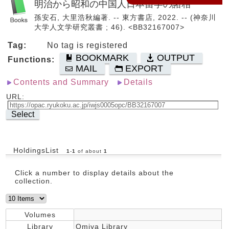
明治から昭和の中国人日本留学の諸相
孫安石, 大里浩秋編著. -- 東方書店, 2022. -- (神奈川
大学人文学研究叢書 ; 46). <BB32167007>
Tag:
No tag is registered
BOOKMARK
OUTPUT
Functions:
MAIL
EXPORT
Contents and Summary
Details
URL:
Select
HoldingsList
1
-
1
of about
1
Click a number to display details about the
collection.
Volumes
Library
Omiya Library