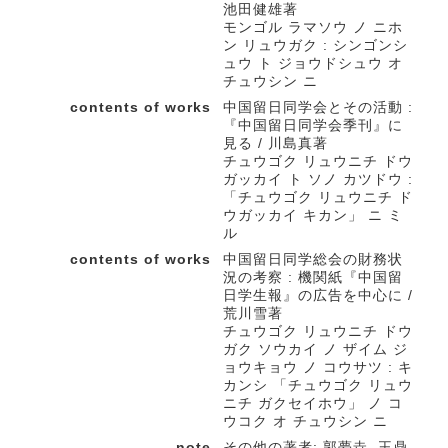
池田健雄著
モンゴル ラマソウ ノ ニホ
ン リュウガク : シンゴンシ
ュウ ト ジョウドシュウ オ
チュウシン ニ
contents of works
中国留日同学会とその活動 :
『中国留日同学会季刊』に
見る / 川島真著
チュウゴク リュウニチ ドウ
ガッカイ ト ソノ カツドウ :
「チュウゴク リュウニチ ド
ウガッカイ キカン」 ニ ミ
ル
contents of works
中国留日同学総会の財務状
況の考察 : 機関紙『中国留
日学生報』の広告を中心に /
荒川雪著
チュウゴク リュウニチ ドウ
ガク ソウカイ ノ ザイム ジ
ョウキョウ ノ コウサツ : キ
カンシ 「チュウゴク リュウ
ニチ ガクセイホウ」 ノ コ
ウコク オ チュウシン ニ
note
その他の著者: 郭夢垚, 王鼎,