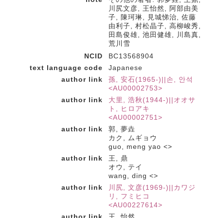
川尻文彦, 王怡然, 阿部由美
子, 陳珂琳, 見城悌治, 佐藤
由利子, 村松晶子, 高柳峻秀,
田島俊雄, 池田健雄, 川島真,
荒川雪
NCID
BC13568904
text language code
Japanese
author link
孫, 安石(1965-)||손, 안석
<AU00002753>
author link
大里, 浩秋(1944-)||オオサ
ト, ヒロアキ
<AU00002751>
author link
郭, 夢垚
カク, ムギョウ
guo, meng yao <>
author link
王, 鼎
オウ, テイ
wang, ding <>
author link
川尻, 文彦(1969-)||カワジ
リ, フミヒコ
<AU00227614>
author link
王, 怡然