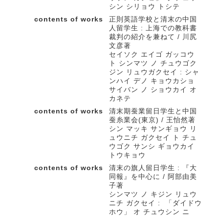
シン シリョウ トシテ
contents of works
正則英語学校と清末の中国
人留学生 : 上海での教科書
裁判の紹介を兼ねて / 川尻
文彦著
セイソク エイゴ ガッコウ
ト シンマツ ノ チュウゴク
ジン リュウガクセイ : シャ
ンハイ デノ キョウカショ
サイバン ノ ショウカイ オ
カネテ
contents of works
清末期蚕業留日学生と中国
蚕糸業会(東京) / 王怡然著
シン マッキ サンギョウ リ
ュウニチ ガクセイ ト チュ
ウゴク サンシ ギョウカイ
トウキョウ
contents of works
清末の旗人留日学生 : 『大
同報』を中心に / 阿部由美
子著
シンマツ ノ キジン リュウ
ニチ ガクセイ : 「ダイドウ
ホウ」 オ チュウシン ニ