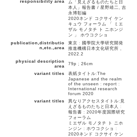
responsibility area
ム「見えざるものたちと日
本人」報告書 / 星野靖二, 吉
永博彰編
2020ネンド コクサイ ケン
キュウ フォーラム 「 ミエ
ザル モノタチ ト ニホンジ
ン 」 ホウコクショ
publication,distributio
東京 : 國學院大學研究開発
n,etc.,area
推進機構日本文化研究所 ,
2022.2
physical description
79p ; 26cm
area
variant titles
表紙タイトル:The
Japanese and the realm
of the unseen : report :
International research
forum 2020
variant titles
異なりアクセスタイトル:見
えざるものたちと日本人 :
報告書 : 2020年度国際研究
フォーラム
ミエザル モノタチ ト ニホ
ンジン : ホウコクショ :
2020ネンド コクサイ ケン