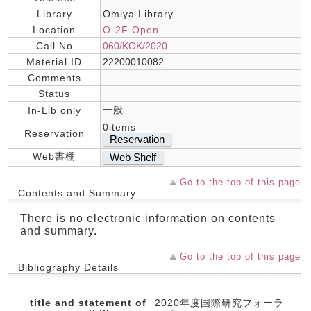
Library
Omiya Library
Location
O-2F Open
Call No
060/KOK/2020
Material ID
22200010082
Comments
Status
一般
In-Lib only
0items
Reservation
Reservation
Web書棚
Web Shelf
Go to the top of this page
Contents and Summary
There is no electronic information on contents
and summary.
Go to the top of this page
Bibliography Details
title and statement of
2020年度国際研究フォーラ