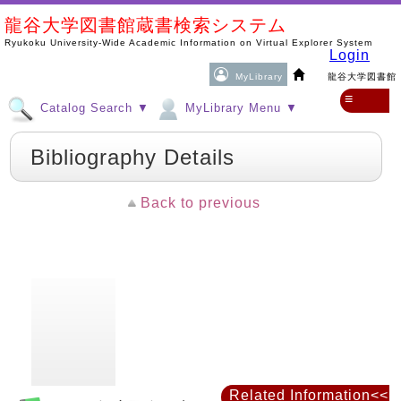
龍谷大学図書館蔵書検索システム
Ryukoku University-Wide Academic Information on Virtual Explorer System
Login
MyLibrary
龍谷大学図書館
≡
Catalog Search ▼
MyLibrary Menu ▼
Bibliography Details
Back to previous
Related Information<<