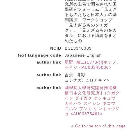
究所の主催で開催された国
際研究フォーラム「見えざ
るものたちと日本人」の基
調講演、ワークショップ
「見えざるものをエガ
ク」、「見えざるものをカ
タル」における議論をまと
めたもの
NCID
BC13346389
text language code
Japanese English
author link
星野, 靖二(1973-)||ホシノ,
セイジ <AU00340036>
author link
吉永, 博彰
ヨシナガ, ヒロアキ <>
author link
國學院大學研究開発推進機
構日本文化研究所||コクガク
イン ダイガク ケンキュウ
カイハツ スイシン キコウ
ニホン ブンカ ケンキュウジ
ョ <AU00375461>
Go to the top of this page