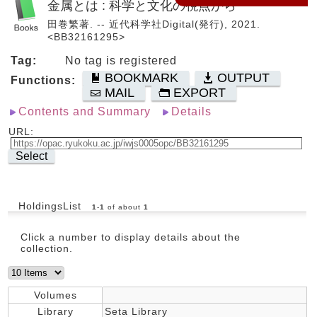
金属とは : 科学と文化の視点から
田巻繁著. -- 近代科学社Digital(発行), 2021.
<BB32161295>
Tag:
No tag is registered
BOOKMARK
OUTPUT
Functions:
MAIL
EXPORT
Contents and Summary
Details
URL:
Select
HoldingsList
1
-
1
of about
1
Click a number to display details about the
collection.
Volumes
Library
Seta Library