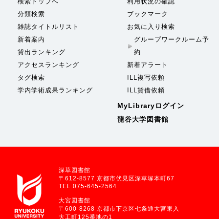
検索トップへ
利用状況の確認
分類検索
ブックマーク
雑誌タイトルリスト
お気に入り検索
新着案内
グループワークルーム予
貸出ランキング
約
アクセスランキング
新着アラート
タグ検索
ILL複写依頼
学内学術成果ランキング
ILL貸借依頼
MyLibraryログイン
龍谷大学図書館
深草図書館
〒612-8577 京都市伏見区深草塚本町67
TEL 075-645-2564
大宮図書館
〒600-8268 京都市下京区七条通大宮東入
大工町125番地の1