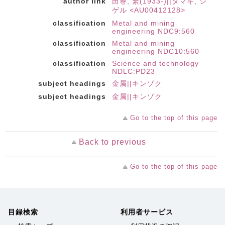
author link
田巻, 繁(1933-)||タマキ, シ
ゲル <AU00412128>
classification
Metal and mining
engineering NDC9:560
classification
Metal and mining
engineering NDC10:560
classification
Science and technology
NDLC:PD23
subject headings
金属||キンゾク
subject headings
金属||キンゾク
Go to the top of this page
Back to previous
Go to the top of this page
目録検索
利用者サービス