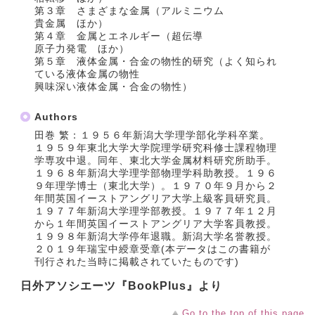
第３章 さまざまな金属（アルミニウム
貴金属 ほか）
第４章 金属とエネルギー（超伝導
原子力発電 ほか）
第５章 液体金属・合金の物性的研究（よく知られ
ている液体金属の物性
興味深い液体金属・合金の物性）
Authors
田巻 繁：１９５６年新潟大学理学部化学科卒業。
１９５９年東北大学大学院理学研究科修士課程物理
学専攻中退。同年、東北大学金属材料研究所助手。
１９６８年新潟大学理学部物理学科助教授。１９６
９年理学博士（東北大学）。１９７０年９月から２
年間英国イーストアングリア大学上級客員研究員。
１９７７年新潟大学理学部教授。１９７７年１２月
から１年間英国イーストアングリア大学客員教授。
１９９８年新潟大学停年退職。新潟大学名誉教授。
２０１９年瑞宝中綬章受章(本データはこの書籍が
刊行された当時に掲載されていたものです)
日外アソシエーツ『BookPlus』より
Go to the top of this page