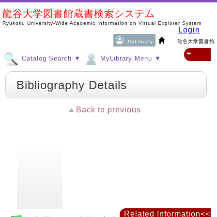
龍谷大学図書館蔵書検索システム
Ryukoku University-Wide Academic Information on Virtual Explorer System
Login
MyLibrary
龍谷大学図書館
≡
Catalog Search ▼
MyLibrary Menu ▼
Bibliography Details
Back to previous
Related Information<<