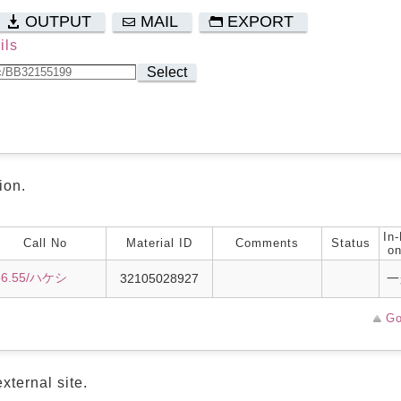
OUTPUT
MAIL
EXPORT
ils
Select
ion.
In-
Call No
Material ID
Comments
Status
on
56.55/ハケシ
32105028927
一
Go
xternal site.