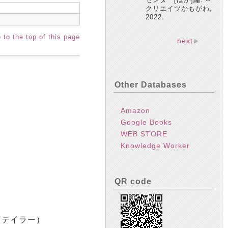
クリエイツかもがわ,
2022.
 to the top of this page
next
Other Databases
Amazon
Google Books
WEB STORE
Knowledge Worker
QR code
＝テイラー）