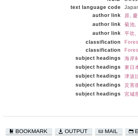
text language code
Japa
author link
原, 
author link
菊池, 
author link
平吹,
classification
Fore
classification
Fores
subject headings
海岸
subject headings
東日本
subject headings
津波|
subject headings
災害復
subject headings
宮城県
BOOKMARK
OUTPUT
MAIL