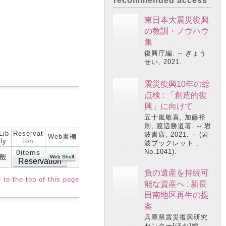
recommended access
東日本大震災復興
の教訓・ノウハウ
集
復興庁編. -- ぎょう
せい, 2021.
震災復興10年の総
点検 : 「創造的復
興」に向けて
五十嵐敬喜, 加藤裕
則, 渡辺勝道著. -- 岩
Lib
Reservat
波書店, 2021. -- (岩
Web書棚
ly
ion
波ブックレット ;
No.1041).
0items
般
Web Shelf
Reservation
負の遺産を持続可
 to the top of this page
能な資産へ : 新長
田南地区再生の提
案
兵庫県震災復興研究
センター[ほか]編. --