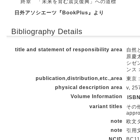
終章 「未来を育む震災復興」への道標
日外アソシエーツ『BookPlus』より
Bibliography Details
title and statement of responsibility area
自然
原慶太
シゼン
ンス 
publication,distribution,etc.,area
東京 
physical description area
v, 2
Volume Information
ISB
variant titles
その他の
appro
note
欧文
note
引用文
NCID
BC11