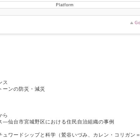
Platform
Go
ンス
トーンの防災・減災
から
ス―仙台市宮城野区における住民自治組織の事例
チュワードシップと科学（鷲谷いづみ、カレン・コリガン