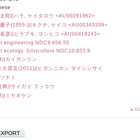
nese
慶太郎||ハラ, ケイタロウ <AU00291962>
慶子(1955-)||キクチ, ケイコ <AU00343339>
 喜彦||ヒラブキ, ヨシヒコ <AU00419243>
st engineering NDC9:656.55
t ecology. Silviculture NDC10:653.9
林||カイガンリン
大震災(2011)||ヒガシニホン ダイシンサイ
|ツナミ
興||サイガイ フッコウ
||ミヤギケン
Go
EXPORT