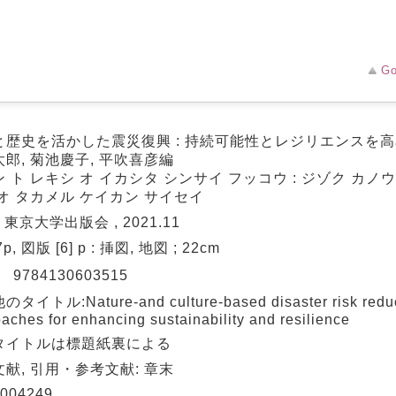
Go
と歴史を活かした震災復興 : 持続可能性とレジリエンスを高
郎, 菊池慶子, 平吹喜彦編
 ト レキシ オ イカシタ シンサイ フッコウ : ジゾク カノ
オ タカメル ケイカン サイセイ
: 東京大学出版会 , 2021.11
57p, 図版 [6] p : 挿図, 地図 ; 22cm
N
9784130603515
タイトル:Nature-and culture-based disaster risk reduc
aches for enhancing sustainability and resilience
タイトルは標題紙裏による
献, 引用・参考文献: 章末
004249