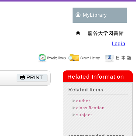
MyLibrary
龍谷大学図書館
Login
Related Information
PRINT
Related Items
author
classification
subject