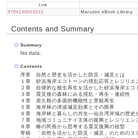
Link
9784130603515
Maruzen eBook Library
Contents and Summary
Summary
No data.
Contents
序章 自然と歴史を活かした防災・減災とは
１章 砂浜海岸エコトーンの撹乱応答とレジリエ
２章 自律的な植生再生を活かした砂浜海岸エコ
３章 震災後の森林にみる撹乱・再生・連続性
４章 居久根の多面的機能性と景観再生
５章 海岸林の津波減災効果とその限界
６章 海岸林と暮らしの共生―仙台湾岸域の歴史
７章 地域コミュニテイ主体の復興とレジリエン
８章 椿の民俗から思考する震災復興の祖型
寄稿 「自然を活かした防災・減災」のためのス