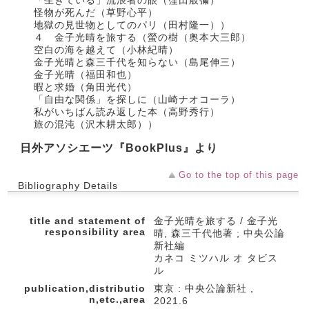
「生きている」流浪者の眼（窪田般彌）
怪物が死んだ（草野心平）
地獄の見世物としてのパリ（田村隆一））
４ 金子光晴を旅する（螢の樹（奥本大三郎）
空白の海を越えて（小林紀晴）
金子光晴と森三千代を知らない（島尾伸三）
金子光晴（福田和也）
暇と求婚（角田光代）
「自由な関係」を探しに（山崎ナオコーラ）
私がいちばん読み返した本（高野秀行）
旅の混沌（沢木耕太郎））
日外アソシエーツ『BookPlus』より
Go to the top of this page
Bibliography Details
title and statement of
金子光晴を旅する / 金子光
responsibility area
晴, 森三千代他著 ; 中央公論
新社編
カネコ ミツハル オ タビス
ル
publication,distributio
東京 : 中央公論新社 ,
n,etc.,area
2021.6