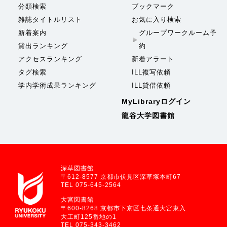
分類検索
ブックマーク
雑誌タイトルリスト
お気に入り検索
新着案内
グループワークルーム予
貸出ランキング
約
アクセスランキング
新着アラート
タグ検索
ILL複写依頼
学内学術成果ランキング
ILL貸借依頼
MyLibraryログイン
龍谷大学図書館
深草図書館
〒612-8577 京都市伏見区深草塚本町67
TEL 075-645-2564
大宮図書館
〒600-8268 京都市下京区七条通大宮東入
大工町125番地の1
TEL 075-343-3462