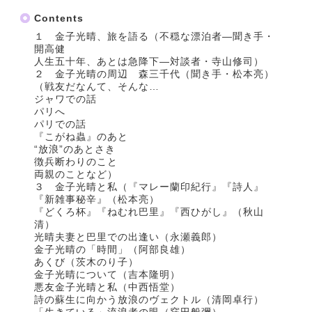
Contents
１ 金子光晴、旅を語る（不穏な漂泊者―聞き手・
開高健
人生五十年、あとは急降下―対談者・寺山修司）
２ 金子光晴の周辺 森三千代（聞き手・松本亮）
（戦友だなんて、そんな…
ジャワでの話
パリへ
パリでの話
『こがね蟲』のあと
“放浪”のあとさき
徴兵断わりのこと
両親のことなど）
３ 金子光晴と私（『マレー蘭印紀行』『詩人』
『新雑事秘辛』（松本亮）
『どくろ杯』『ねむれ巴里』『西ひがし』（秋山
清）
光晴夫妻と巴里での出逢い（永瀬義郎）
金子光晴の「時間」（阿部良雄）
あくび（茨木のり子）
金子光晴について（吉本隆明）
悪友金子光晴と私（中西悟堂）
詩の蘇生に向かう放浪のヴェクトル（清岡卓行）