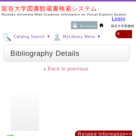
龍谷大学図書館蔵書検索システム
Ryukoku University-Wide Academic Information on Virtual Explorer System
Login
MyLibrary
龍谷大学図書館
≡
Catalog Search ▼
MyLibrary Menu ▼
Bibliography Details
Back to previous
Related Information<<