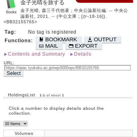
金子光晴を旅する
金子光晴, 森三千代他著 ; 中央公論新社編. -- 中央公
論新社, 2021. -- (中公文庫 ; [か-18-16]).
<BB32155765>
Tag:
No tag is registered
BOOKMARK
OUTPUT
Functions:
MAIL
EXPORT
Contents and Summary
Details
URL:
Select
HoldingsList
1
-
1
of about
1
Click a number to display details about the
collection.
Volumes