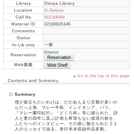
Library
Omiya Library
Location
O-Sekiso
Call No
915.6/KAN
Material ID
22100025145
Comments
Status
一般
In-Lib only
0items
Reservation
Reservation
Web書棚
Web Shelf
Go to the top of this page
Contents and Summary
Summary
僕が旅立ちたいわけは、だがあんまり災難が多いか
らだ―上海、マレー半島、インドネシア、パリ。
『マレー蘭印紀行』『どくろ杯』等に綴られた、詩
人と妻の四年に及ぶ計画も希望もない放浪の旅を、
ふたりへのインタビュー、その旅に魅せられた２１
人のエッセイで辿る。単行本未収録作品多数。