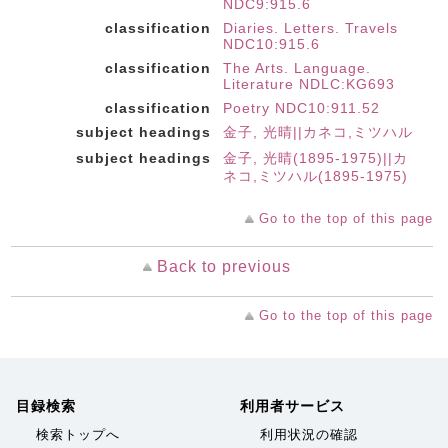
NDC9:915.6
classification
Diaries. Letters. Travels
NDC10:915.6
classification
The Arts. Language.
Literature NDLC:KG693
classification
Poetry NDC10:911.52
subject headings
金子, 光晴||カネコ,ミツハル
subject headings
金子, 光晴(1895-1975)||カ
ネコ,ミツハル(1895-1975)
Go to the top of this page
Back to previous
Go to the top of this page
目録検索
利用者サービス
検索トップへ
利用状況の確認