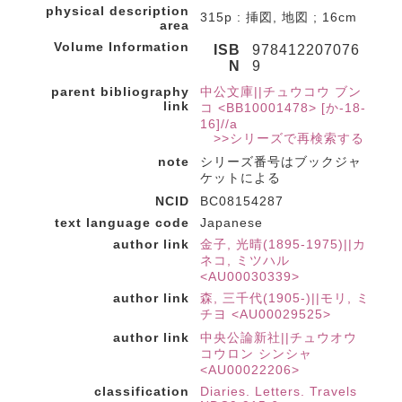
physical description
315p : 挿図, 地図 ; 16cm
area
Volume Information
ISB
978412207076
N
9
parent bibliography
中公文庫||チュウコウ ブン
link
コ <BB10001478> [か-18-
16]//a
>>シリーズで再検索する
note
シリーズ番号はブックジャ
ケットによる
NCID
BC08154287
text language code
Japanese
author link
金子, 光晴(1895-1975)||カ
ネコ, ミツハル
<AU00030339>
author link
森, 三千代(1905-)||モリ, ミ
チヨ <AU00029525>
author link
中央公論新社||チュウオウ
コウロン シンシャ
<AU00022206>
classification
Diaries. Letters. Travels