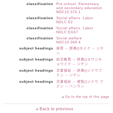
classification
Pre-school. Elementary
and secondary education
NDC10:376.1
classification
Social affairs. Labor
NDLC:E2
classification
Social affairs. Labor
NDLC:EG57
classification
Social welfare
NDC10:369.4
subject headings
保育 -- 辞典||ホイク -- ジテ
ン
subject headings
幼児教育 -- 辞典||ヨウジキ
ョウイク -- ジテン
subject headings
児童福祉 -- 辞典||ジドウフ
クシ -- ジテン
subject headings
児童福祉 -- 便覧||ジドウ フ
クシ -- ベンラン
Go to the top of this page
Back to previous