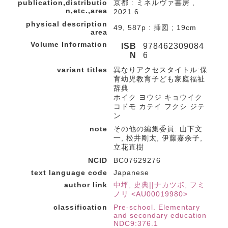
publication,distributio
京都 : ミネルヴァ書房 ,
n,etc.,area
2021.6
physical description
49, 587p : 挿図 ; 19cm
area
Volume Information
ISB
978462309084
N
6
variant titles
異なりアクセスタイトル:保
育幼児教育子ども家庭福祉
辞典
ホイク ヨウジ キョウイク
コドモ カテイ フクシ ジテ
ン
note
その他の編集委員: 山下文
一, 松井剛太, 伊藤嘉余子,
立花直樹
NCID
BC07629276
text language code
Japanese
author link
中坪, 史典||ナカツボ, フミ
ノリ <AU00019980>
classification
Pre-school. Elementary
and secondary education
NDC9:376.1