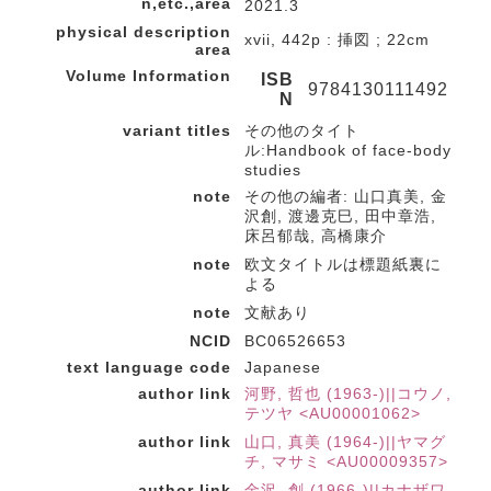
n,etc.,area
2021.3
physical description
xvii, 442p : 挿図 ; 22cm
area
Volume Information
ISB
9784130111492
N
variant titles
その他のタイト
ル:Handbook of face-body
studies
note
その他の編者: 山口真美, 金
沢創, 渡邊克巳, 田中章浩,
床呂郁哉, 高橋康介
note
欧文タイトルは標題紙裏に
よる
note
文献あり
NCID
BC06526653
text language code
Japanese
author link
河野, 哲也 (1963-)||コウノ,
テツヤ <AU00001062>
author link
山口, 真美 (1964-)||ヤマグ
チ, マサミ <AU00009357>
author link
金沢, 創 (1966-)||カナザワ,