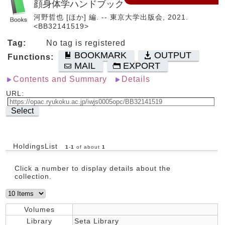
顔身体学ハンドブック
河野哲也 [ほか] 編. -- 東京大学出版会, 2021.
<BB32141519>
Tag:
No tag is registered
BOOKMARK
OUTPUT
Functions:
MAIL
EXPORT
Contents and Summary
Details
URL:
Select
HoldingsList
1
-
1
of about
1
Click a number to display details about the
collection.
Volumes
Library
Seta Library