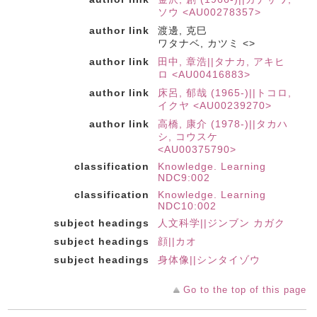
ソウ <AU00278357>
author link
渡邊, 克巳
ワタナベ, カツミ <>
author link
田中, 章浩||タナカ, アキヒ
ロ <AU00416883>
author link
床呂, 郁哉 (1965-)||トコロ,
イクヤ <AU00239270>
author link
高橋, 康介 (1978-)||タカハ
シ, コウスケ
<AU00375790>
classification
Knowledge. Learning
NDC9:002
classification
Knowledge. Learning
NDC10:002
subject headings
人文科学||ジンブン カガク
subject headings
顔||カオ
subject headings
身体像||シンタイゾウ
Go to the top of this page