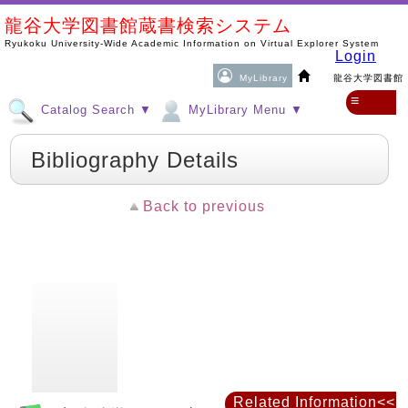
龍谷大学図書館蔵書検索システム
Ryukoku University-Wide Academic Information on Virtual Explorer System
Login
MyLibrary
龍谷大学図書館
≡
Catalog Search ▼
MyLibrary Menu ▼
Bibliography Details
Back to previous
Related Information<<