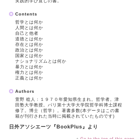
実践的学び直しの書。
Contents
哲学とは何か
人間とは何か
自己と他者
道徳とは何か
存在とは何か
政治とは何か
国家とは何か
ナショナリズムとは何か
暴力とは何か
権力とは何か
正義とは何か
Authors
萱野 稔人：１９７０年愛知県生まれ。哲学者。津
田塾大学教授。パリ第十大学大学院哲学科博士課程
修了。博士（哲学）。著書多数(本データはこの書
籍が刊行された当時に掲載されていたものです)
日外アソシエーツ『BookPlus』より
Go to the top of this page