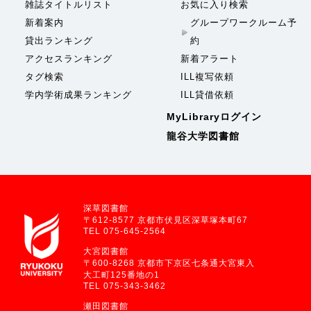
雑誌タイトルリスト
お気に入り検索
新着案内
グループワークルーム予
貸出ランキング
約
アクセスランキング
新着アラート
タグ検索
ILL複写依頼
学内学術成果ランキング
ILL貸借依頼
MyLibraryログイン
龍谷大学図書館
深草図書館
〒612-8577 京都市伏見区深草塚本町67
TEL 075-645-2564
大宮図書館
〒600-8268 京都市下京区七条通大宮東入
大工町125番地の1
TEL 075-343-3462
瀬田図書館