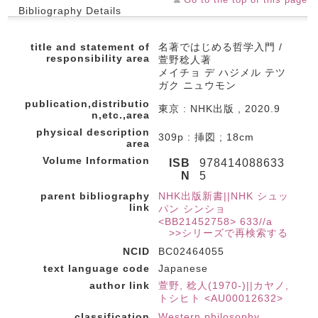
Bibliography Details
title and statement of
名著ではじめる哲学入門 /
responsibility area
萱野稔人著
メイチョ デ ハジメル テツ
ガク ニュウモン
publication,distributio
東京 : NHK出版 , 2020.9
n,etc.,area
physical description
309p : 挿図 ; 18cm
area
Volume Information
ISB
978414088633
N
5
parent bibliography
NHK出版新書||NHK シュッ
link
パン シンショ
<BB21452758> 633//a
>>シリーズで再検索する
NCID
BC02464055
text language code
Japanese
author link
萱野, 稔人(1970-)||カヤノ,
トシヒト <AU00012632>
classification
Western philosophy