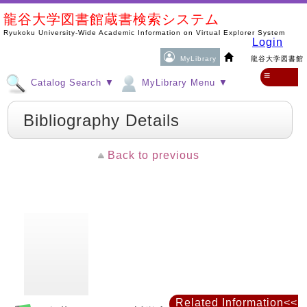
龍谷大学図書館蔵書検索システム
Ryukoku University-Wide Academic Information on Virtual Explorer System
Login
MyLibrary
龍谷大学図書館
≡
Catalog Search ▼
MyLibrary Menu ▼
Bibliography Details
Back to previous
Related Information<<