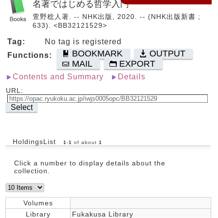
名著ではじめる哲学入門
萱野稔人著. -- NHK出版, 2020. -- (NHK出版新書 ;
633). <BB32121529>
Tag:
No tag is registered
BOOKMARK
OUTPUT
Functions:
MAIL
EXPORT
Contents and Summary
Details
URL:
Select
HoldingsList
1
-
1
of about
1
Click a number to display details about the
collection.
Volumes
Library
Fukakusa Library