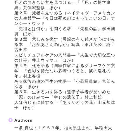
死との向き合い方を見つける―『「死」の博学事
典』荒俣宏監修 ほか）
第２章 死者を見つめる（ネイティヴ・アメリカン
の人生哲学―『今日は死ぬのにもってこいの日』ナ
ンシー・ウッド
「先祖とは何か」を問う名著―『先祖の話』柳田國
男 ほか）
第３章 悲しみを癒す（母親の有り難さが心に沁み
る本―『おかあさんのばか』写真：細江英公、詩：
古田幸
スピリチュアルケアの入門書―『人生で大切な五つ
の仕事』井上ウィマラ ほか）
第４章 死を語る（国民作家によるグリーフケア文
学―『色彩を持たない多崎つくると、彼の巡礼の
年』村上春樹
ある家族の魂の再生の物語―『小暮写眞館』宮部み
ゆき ほか）
第５章 生きる力を得る（遺伝子学者が見つめた
「死」のひみつ―『幸せの遺伝子』村上和雄
人は信じるに値する―『ありがとうの花』山元加津
子 ほか）
Authors
一条 真也：１９６３年、福岡県生まれ。早稲田大