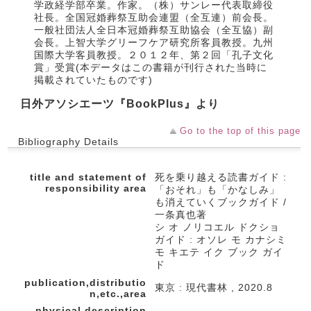
学政経学部卒業。作家。（株）サンレー代表取締役
社長。全国冠婚葬祭互助会連盟（全互連）前会長。
一般社団法人全日本冠婚葬祭互助協会（全互協）副
会長。上智大学グリーフケア研究所客員教授。九州
国際大学客員教授。２０１２年、第２回「孔子文化
賞」受賞(本データはこの書籍が刊行された当時に
掲載されていたものです)
日外アソシエーツ『BookPlus』より
Go to the top of this page
Bibliography Details
title and statement of
死を乗り越える読書ガイド :
responsibility area
「おそれ」も「かなしみ」
も消えていくブックガイド /
一条真也著
シ オ ノリコエル ドクショ
ガイド : オソレ モ カナシミ
モ キエテ イク ブック ガイ
ド
publication,distributio
東京 : 現代書林 , 2020.8
n,etc.,area
physical description