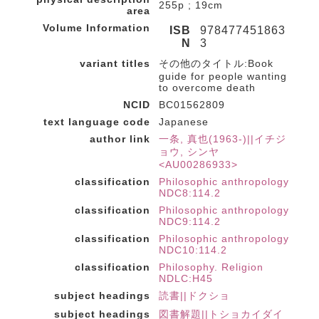
255p ; 19cm
area
Volume Information
ISB
978477451863
N
3
variant titles
その他のタイトル:Book
guide for people wanting
to overcome death
NCID
BC01562809
text language code
Japanese
author link
一条, 真也(1963-)||イチジ
ョウ, シンヤ
<AU00286933>
classification
Philosophic anthropology
NDC8:114.2
classification
Philosophic anthropology
NDC9:114.2
classification
Philosophic anthropology
NDC10:114.2
classification
Philosophy. Religion
NDLC:H45
subject headings
読書||ドクショ
subject headings
図書解題||トショカイダイ