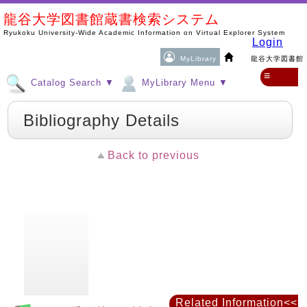
龍谷大学図書館蔵書検索システム
Ryukoku University-Wide Academic Information on Virtual Explorer System
Login
MyLibrary
龍谷大学図書館
≡
Catalog Search ▼
MyLibrary Menu ▼
Bibliography Details
Back to previous
Related Information<<