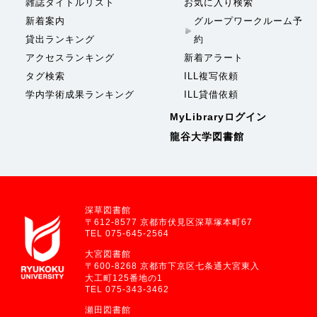
雑誌タイトルリスト
お気に入り検索
新着案内
グループワークルーム予
貸出ランキング
約
アクセスランキング
新着アラート
タグ検索
ILL複写依頼
学内学術成果ランキング
ILL貸借依頼
MyLibraryログイン
龍谷大学図書館
深草図書館
〒612-8577 京都市伏見区深草塚本町67
TEL 075-645-2564
大宮図書館
〒600-8268 京都市下京区七条通大宮東入
大工町125番地の1
TEL 075-343-3462
瀬田図書館