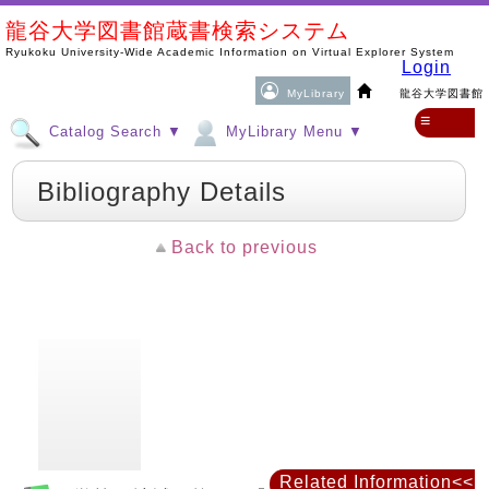
龍谷大学図書館蔵書検索システム
Ryukoku University-Wide Academic Information on Virtual Explorer System
Login
MyLibrary
龍谷大学図書館
≡
Catalog Search ▼
MyLibrary Menu ▼
Bibliography Details
Back to previous
Related Information<<