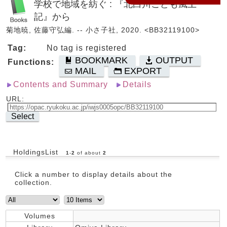
学校で地域を紡ぐ : 『北白川こども風土
記』から
菊地暁, 佐藤守弘編. -- 小さ子社, 2020. <BB32119100>
Tag:
No tag is registered
BOOKMARK
OUTPUT
Functions:
MAIL
EXPORT
Contents and Summary
Details
URL:
Select
HoldingsList
1
-
2
of about
2
Click a number to display details about the
collection.
Volumes