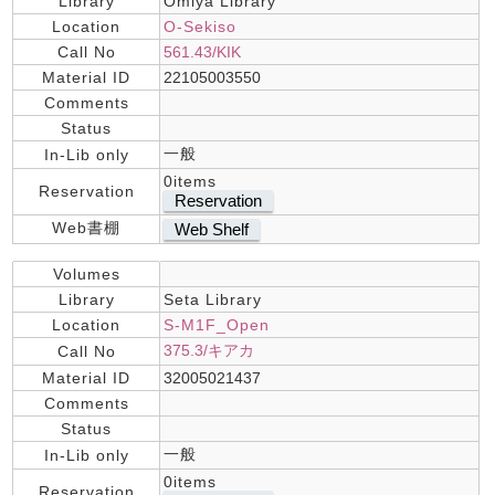
Library
Omiya Library
Location
O-Sekiso
Call No
561.43/KIK
Material ID
22105003550
Comments
Status
一般
In-Lib only
0items
Reservation
Reservation
Web書棚
Web Shelf
Volumes
Library
Seta Library
Location
S-M1F_Open
375.3/キアカ
Call No
Material ID
32005021437
Comments
Status
一般
In-Lib only
0items
Reservation