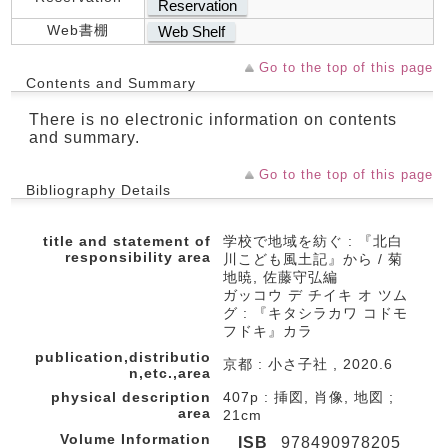
Reservation
Web書棚
Web Shelf
Go to the top of this page
Contents and Summary
There is no electronic information on contents
and summary.
Go to the top of this page
Bibliography Details
title and statement of
学校で地域を紡ぐ : 『北白
responsibility area
川こども風土記』から / 菊
地暁, 佐藤守弘編
ガッコウ デ チイキ オ ツム
グ : 『キタシラカワ コドモ
フドキ』カラ
publication,distributio
京都 : 小さ子社 , 2020.6
n,etc.,area
physical description
407p : 挿図, 肖像, 地図 ;
area
21cm
Volume Information
ISB
978490978205