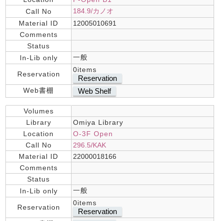
184.9/カノオ
Call No
Material ID
12005010691
Comments
Status
一般
In-Lib only
0items
Reservation
Reservation
Web書棚
Web Shelf
Volumes
Library
Omiya Library
Location
O-3F Open
Call No
296.5/KAK
Material ID
22000018166
Comments
Status
一般
In-Lib only
0items
Reservation
Reservation