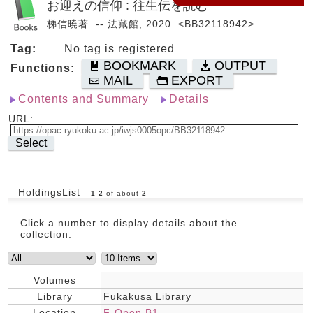
お迎えの信仰 : 往生伝を読む
梯信暁著. -- 法藏館, 2020. <BB32118942>
Tag:
No tag is registered
BOOKMARK
OUTPUT
Functions:
MAIL
EXPORT
Contents and Summary
Details
URL:
Select
HoldingsList
1
-
2
of about
2
Click a number to display details about the
collection.
Volumes
Library
Fukakusa Library
Location
F-Open B1