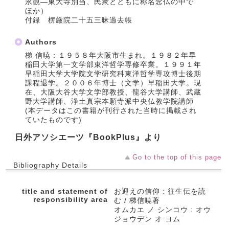
永観―東大寺別当、民衆とともに称名念仏の中で
ほか）
付録 楞厳院二十五三昧過去帳
Authors
梯 信暁：１９５８年大阪市生まれ。１９８２年早
稲田大学第一文学部東洋哲学専修卒業。１９９１年
早稲田大学大学院文学研究科東洋哲学専攻博士後期
課程退学。２００６年博士（文学）早稲田大学。現
在、大阪大谷大学文学部教授、龍谷大学講師、武蔵
野大学講師、浄土真宗本願寺派中央仏教学院講師
(本データはこの書籍が刊行された当時に掲載され
ていたものです)
日外アソシエーツ『BookPlus』より
Go to the top of this page
Bibliography Details
title and statement of
お迎えの信仰 : 往生伝を読
responsibility area
む / 梯信暁著
オムカエ ノ シンコウ : オウ
ジョウデン オ ヨム