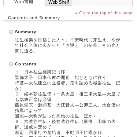
Web書棚
Web Shelf
Go to the top of this page
Contents and Summary
Summary
往生極楽を目指した人々。平安時代に芽生え、やが
て社会全体に広がった「お迎え」の信仰。その光と
闇に迫る。
Contents
１ 日本往生極楽記（序
聖徳太子―日本仏教の開祖、妃とともに往く
行基―大仏建立の立役者、鬼も認める極楽往生 ほ
か）
２ 続本朝往生伝（一条天皇・後三条天皇―天皇で
も臨終正念は必須
藤原頼宗・源顕基・大江音人―公卿三人、天台僧の
指導によって
遍照―天狗が語った高僧の往生 ほか）
３ 拾遺往生伝・後拾遺往生伝（最澄―山家の大
師、遺戒を定めて
相応―回峯行の創始者、不動明王に導かれ