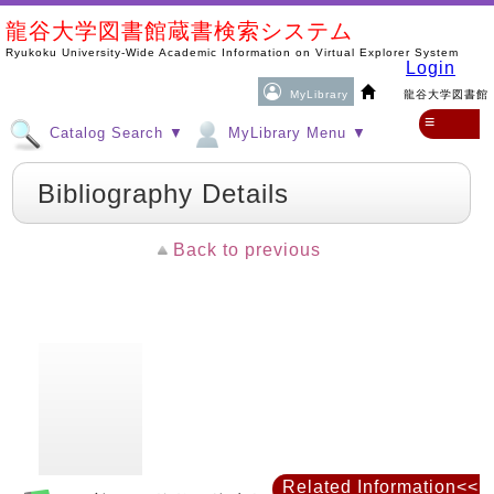
龍谷大学図書館蔵書検索システム
Ryukoku University-Wide Academic Information on Virtual Explorer System
Login
MyLibrary
龍谷大学図書館
≡
Catalog Search ▼
MyLibrary Menu ▼
Bibliography Details
Back to previous
Related Information<<