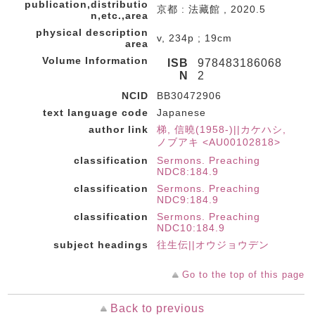
publication,distributio
京都 : 法藏館 , 2020.5
n,etc.,area
physical description
v, 234p ; 19cm
area
Volume Information
ISB
978483186068
N
2
NCID
BB30472906
text language code
Japanese
author link
梯, 信曉(1958-)||カケハシ,
ノブアキ <AU00102818>
classification
Sermons. Preaching
NDC8:184.9
classification
Sermons. Preaching
NDC9:184.9
classification
Sermons. Preaching
NDC10:184.9
subject headings
往生伝||オウジョウデン
Go to the top of this page
Back to previous