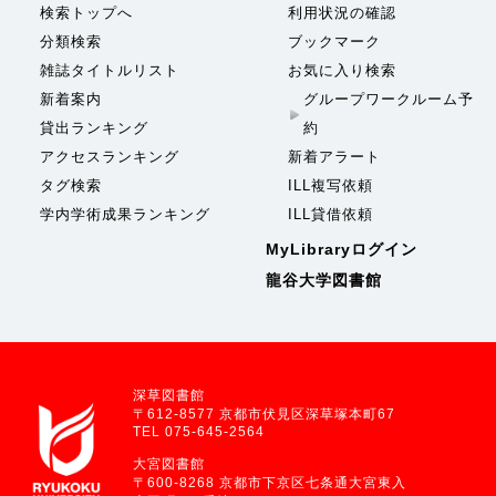
検索トップへ
利用状況の確認
分類検索
ブックマーク
雑誌タイトルリスト
お気に入り検索
新着案内
グループワークルーム予
貸出ランキング
約
アクセスランキング
新着アラート
タグ検索
ILL複写依頼
学内学術成果ランキング
ILL貸借依頼
MyLibraryログイン
龍谷大学図書館
深草図書館
〒612-8577 京都市伏見区深草塚本町67
TEL 075-645-2564
大宮図書館
〒600-8268 京都市下京区七条通大宮東入