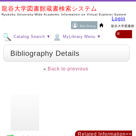
龍谷大学図書館蔵書検索システム
Ryukoku University-Wide Academic Information on Virtual Explorer System
Login
MyLibrary
龍谷大学図書館
≡
Catalog Search ▼
MyLibrary Menu ▼
Bibliography Details
Back to previous
Related Information<<