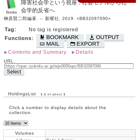
障害社会学という視座 : 社会モデルから社
会学的反省へ
榊原賢二郎編著. -- 新曜社, 2019. <BB32097090>
Tag:
No tag is registered
BOOKMARK
OUTPUT
Functions:
MAIL
EXPORT
Contents and Summary
Details
URL:
Select
HoldingsList
1
-
1
of about
1
Click a number to display details about the
collection.
Volumes