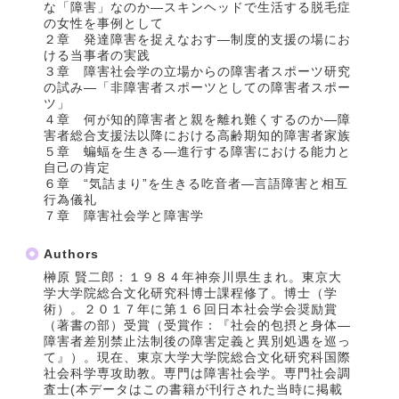
な「障害」なのか―スキンヘッドで生活する脱毛症
の女性を事例として
２章 発達障害を捉えなおす―制度的支援の場にお
ける当事者の実践
３章 障害社会学の立場からの障害者スポーツ研究
の試み―「非障害者スポーツとしての障害者スポー
ツ」
４章 何が知的障害者と親を離れ難くするのか―障
害者総合支援法以降における高齢期知的障害者家族
５章 蝙蝠を生きる―進行する障害における能力と
自己の肯定
６章 “気詰まり”を生きる吃音者―言語障害と相互
行為儀礼
７章 障害社会学と障害学
Authors
榊原 賢二郎：１９８４年神奈川県生まれ。東京大
学大学院総合文化研究科博士課程修了。博士（学
術）。２０１７年に第１６回日本社会学会奨励賞
（著書の部）受賞（受賞作：『社会的包摂と身体―
障害者差別禁止法制後の障害定義と異別処遇を巡っ
て』）。現在、東京大学大学院総合文化研究科国際
社会科学専攻助教。専門は障害社会学。専門社会調
査士(本データはこの書籍が刊行された当時に掲載