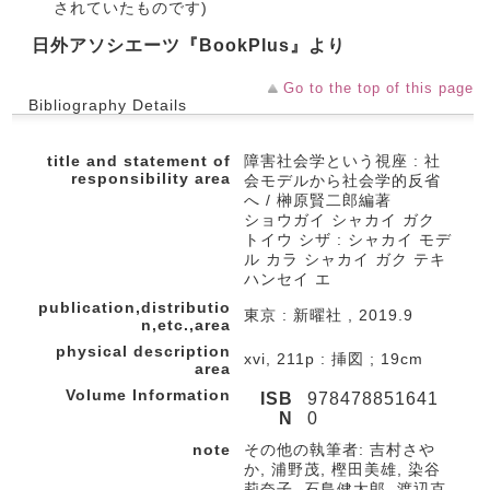
されていたものです)
日外アソシエーツ『BookPlus』より
Go to the top of this page
Bibliography Details
title and statement of
障害社会学という視座 : 社
responsibility area
会モデルから社会学的反省
へ / 榊原賢二郎編著
ショウガイ シャカイ ガク
トイウ シザ : シャカイ モデ
ル カラ シャカイ ガク テキ
ハンセイ エ
publication,distributio
東京 : 新曜社 , 2019.9
n,etc.,area
physical description
xvi, 211p : 挿図 ; 19cm
area
Volume Information
ISB
978478851641
N
0
note
その他の執筆者: 吉村さや
か, 浦野茂, 樫田美雄, 染谷
莉奈子, 石島健太郎, 渡辺克