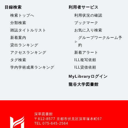
目録検索
利用者サービス
検索トップへ
利用状況の確認
分類検索
ブックマーク
雑誌タイトルリスト
お気に入り検索
新着案内
グループワークルーム予
貸出ランキング
約
アクセスランキング
新着アラート
タグ検索
ILL複写依頼
学内学術成果ランキング
ILL貸借依頼
MyLibraryログイン
龍谷大学図書館
深草図書館
〒612-8577 京都市伏見区深草塚本町67
TEL 075-645-2564