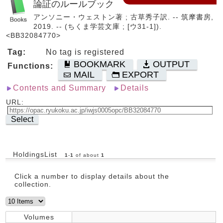
論証のルールブック
アンソニー・ウェストン著 ; 古草秀子訳. -- 筑摩書房,
2019. -- (ちくま学芸文庫 ; [ウ31-1]).
<BB32084770>
Tag:
No tag is registered
BOOKMARK
OUTPUT
Functions:
MAIL
EXPORT
Contents and Summary
Details
URL:
Select
HoldingsList
1
-
1
of about
1
Click a number to display details about the
collection.
Volumes