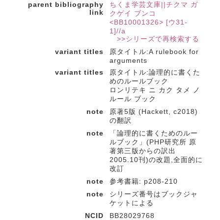
parent bibliography
ちくま学芸文庫||チクマ ガ
link
クゲイ ブンコ
<BB10001326> [ウ31-
1]//a
>>シリーズで再検索する
variant titles
原タイトル:A rulebook for
arguments
variant titles
原タイトル:論理的に書くた
めのルールブック
ロンリテキ ニ カク タメ ノ
ルール ブック
note
原著5版 (Hackett, c2018)
の翻訳
note
「論理的に書くためのルー
ルブック」(PHP研究所 原
著第三版からの訳出
2005.10刊)の改題,全面的に
改訂
note
参考書籍: p208-210
note
シリーズ番号はブックジャ
ケットによる
NCID
BB28029768