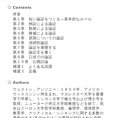
Contents
序章
第１章 短い論証をつくる―基本的なルール
第２章 例証による論証
第３章 類推による論証
第４章 権威による論証
第５章 原因についての論証
第６章 演繹的論証
第７章 論証を展開する
第８章 論証文を書く
第９章 口頭での論証
第１０章 公開討論
補遺１ よくある誤謬
補遺２ 定義
Authors
ウェストン，アンソニー：１９５４年、アメリカ・
ウィスコンシン州生まれ。マカレスター大学を最優
等で卒業し、ミシガン大学で修士号および博士号を
取得。ニューヨーク州立大学助教授などを経て、現
在はイーロン大学哲学科教授。倫理学、環境哲学、
教育学、クリティカル・シンキングに関する多数の
著作がある(本データはこの書籍が刊行された当時