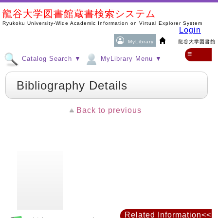
龍谷大学図書館蔵書検索システム
Ryukoku University-Wide Academic Information on Virtual Explorer System
Login
MyLibrary
龍谷大学図書館
≡
Catalog Search ▼
MyLibrary Menu ▼
Bibliography Details
Back to previous
Related Information<<