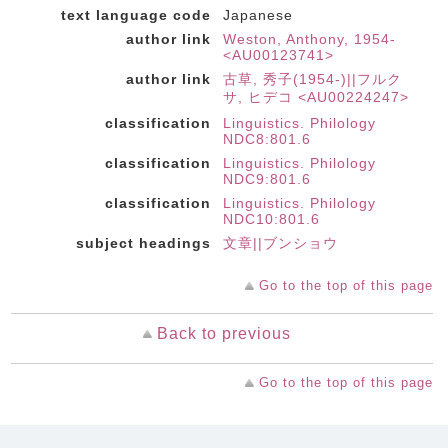
text language code
Japanese
author link
Weston, Anthony, 1954-
<AU00123741>
author link
古草, 秀子(1954-)||フルク
サ, ヒデコ <AU00224247>
classification
Linguistics. Philology
NDC8:801.6
classification
Linguistics. Philology
NDC9:801.6
classification
Linguistics. Philology
NDC10:801.6
subject headings
文章||ブンショウ
Go to the top of this page
Back to previous
Go to the top of this page