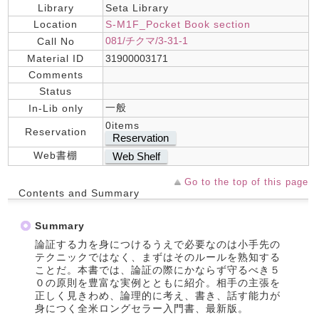
Library
Seta Library
Location
S-M1F_Pocket Book section
081/チクマ/3-31-1
Call No
Material ID
31900003171
Comments
Status
一般
In-Lib only
0items
Reservation
Reservation
Web書棚
Web Shelf
Go to the top of this page
Contents and Summary
Summary
論証する力を身につけるうえで必要なのは小手先の
テクニックではなく、まずはそのルールを熟知する
ことだ。本書では、論証の際にかならず守るべき５
０の原則を豊富な実例とともに紹介。相手の主張を
正しく見きわめ、論理的に考え、書き、話す能力が
身につく全米ロングセラー入門書、最新版。