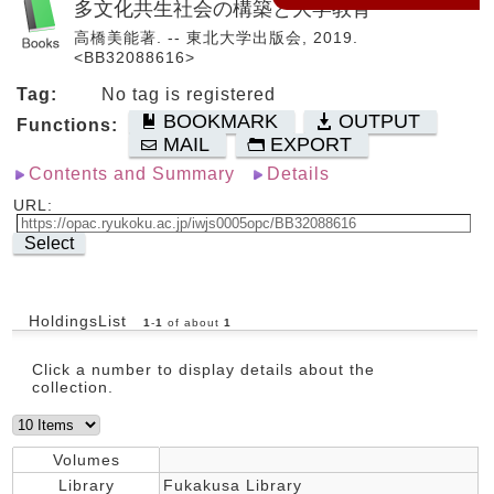
多文化共生社会の構築と大学教育
高橋美能著. -- 東北大学出版会, 2019.
<BB32088616>
Tag:
No tag is registered
BOOKMARK
OUTPUT
Functions:
MAIL
EXPORT
Contents and Summary
Details
URL:
Select
HoldingsList
1
-
1
of about
1
Click a number to display details about the
collection.
Volumes
Library
Fukakusa Library