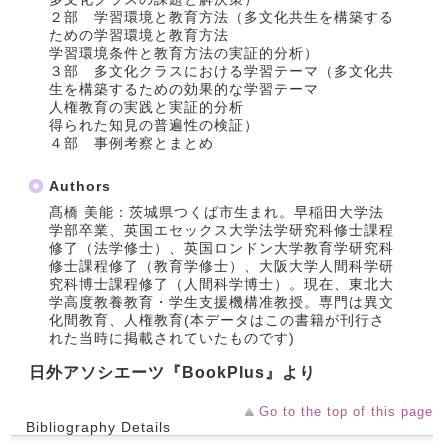
２部 学習環境と教育方法（多文化共生を構築する
ための学習環境と教育方法
学習環境条件と教育方法の実証的分析）
３部 多文化クラスにおける学習テーマ（多文化共
生を構築するための効果的な学習テーマ
人権教育の実践と実証的分析
得られた知見の普遍性の検証）
４部 事例考察とまとめ
Authors
髙橋 美能：茨城県つくば市生まれ。早稲田大学法
学部卒業、英国エセックス大学法学研究科修士課程
修了（法学修士）、英国ロンドン大学教育学研究科
修士課程修了（教育学修士）、大阪大学人間科学研
究科博士課程修了（人間科学博士）。現在、東北大
学高度教養教育・学生支援機構准教授。専門は異文
化間教育、人権教育(本データはこの書籍が刊行さ
れた当時に掲載されていたものです)
日外アソシエーツ『BookPlus』より
Go to the top of this page
Bibliography Details