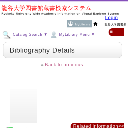
龍谷大学図書館蔵書検索システム
Ryukoku University-Wide Academic Information on Virtual Explorer System
Login
MyLibrary
龍谷大学図書館
≡
Catalog Search ▼
MyLibrary Menu ▼
Bibliography Details
Back to previous
Related Information<<