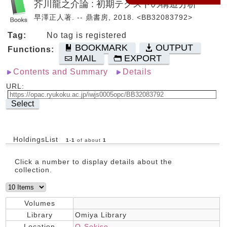
芥川龍之介論 : 初期テクストの構造分析
早澤正人著. -- 鼎書房, 2018. <BB32083792>
Tag:
No tag is registered
BOOKMARK
OUTPUT
Functions:
MAIL
EXPORT
Contents and Summary
Details
URL:
Select
HoldingsList
1
-
1
of about
1
Click a number to display details about the
collection.
Volumes
Library
Omiya Library
Location
O-Sekiso