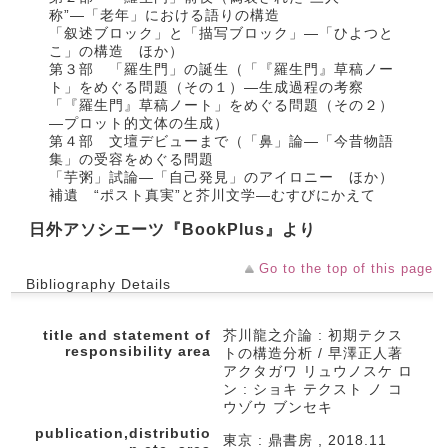
称”―「老年」における語りの構造
「叙述ブロック」と「描写ブロック」―「ひよつと
こ」の構造 ほか）
第３部 「羅生門」の誕生（「『羅生門』草稿ノー
ト」をめぐる問題（その１）―生成過程の考察
「『羅生門』草稿ノート」をめぐる問題（その２）
―プロット的文体の生成）
第４部 文壇デビューまで（「鼻」論―「今昔物語
集」の受容をめぐる問題
「芋粥」試論―「自己発見」のアイロニー ほか）
補遺 “ポスト真実”と芥川文学―むすびにかえて
日外アソシエーツ『BookPlus』より
Go to the top of this page
Bibliography Details
title and statement of
芥川龍之介論 : 初期テクス
responsibility area
トの構造分析 / 早澤正人著
アクタガワ リュウノスケ ロ
ン : ショキ テクスト ノ コ
ウゾウ ブンセキ
publication,distributio
東京 : 鼎書房 , 2018.11