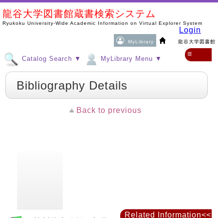
龍谷大学図書館蔵書検索システム
Ryukoku University-Wide Academic Information on Virtual Explorer System
Login
MyLibrary
龍谷大学図書館
≡
Catalog Search ▼
MyLibrary Menu ▼
Bibliography Details
Back to previous
Related Information<<