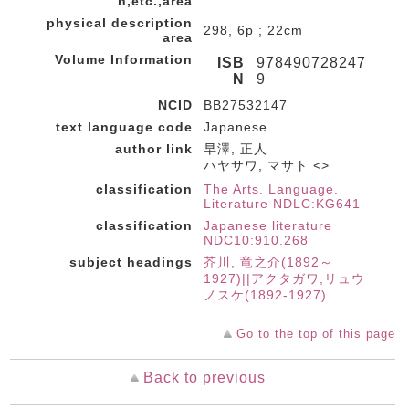
n,etc.,area
physical description
298, 6p ; 22cm
area
Volume Information
ISB
978490728247
N
9
NCID
BB27532147
text language code
Japanese
author link
早澤, 正人
ハヤサワ, マサト <>
classification
The Arts. Language.
Literature NDLC:KG641
classification
Japanese literature
NDC10:910.268
subject headings
芥川, 竜之介(1892～
1927)||アクタガワ,リュウ
ノスケ(1892-1927)
Go to the top of this page
Back to previous