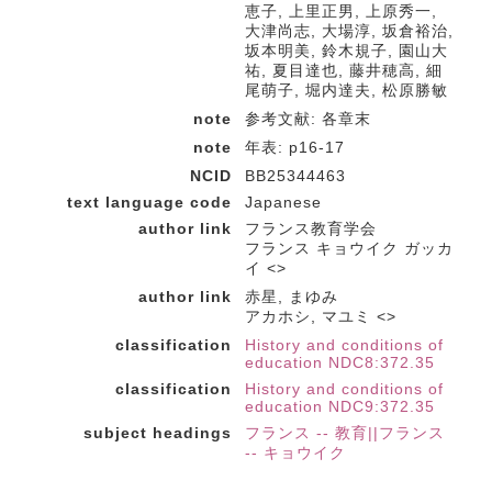
恵子, 上里正男, 上原秀一,
大津尚志, 大場淳, 坂倉裕治,
坂本明美, 鈴木規子, 園山大
祐, 夏目達也, 藤井穂高, 細
尾萌子, 堀内達夫, 松原勝敏
note
参考文献: 各章末
note
年表: p16-17
NCID
BB25344463
text language code
Japanese
author link
フランス教育学会
フランス キョウイク ガッカ
イ <>
author link
赤星, まゆみ
アカホシ, マユミ <>
classification
History and conditions of
education NDC8:372.35
classification
History and conditions of
education NDC9:372.35
subject headings
フランス -- 教育||フランス
-- キョウイク