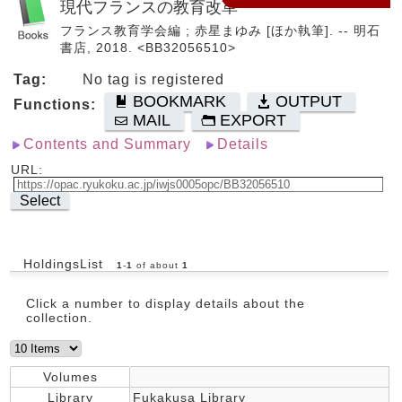
現代フランスの教育改革
フランス教育学会編 ; 赤星まゆみ [ほか執筆]. -- 明石
書店, 2018. <BB32056510>
Tag:
No tag is registered
BOOKMARK
OUTPUT
Functions:
MAIL
EXPORT
Contents and Summary
Details
URL:
Select
HoldingsList
1
-
1
of about
1
Click a number to display details about the
collection.
Volumes
Library
Fukakusa Library