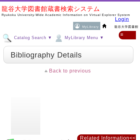
龍谷大学図書館蔵書検索システム
Ryukoku University-Wide Academic Information on Virtual Explorer System
Login
MyLibrary
龍谷大学図書館
≡
Catalog Search ▼
MyLibrary Menu ▼
Bibliography Details
Back to previous
Related Information<<