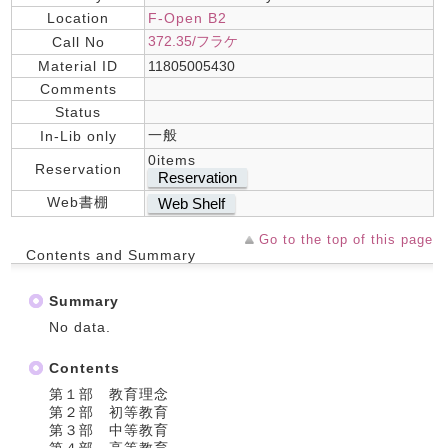
Location
F-Open B2
372.35/フラケ
Call No
Material ID
11805005430
Comments
Status
一般
In-Lib only
0items
Reservation
Reservation
Web書棚
Web Shelf
Go to the top of this page
Contents and Summary
Summary
No data.
Contents
第１部 教育理念
第２部 初等教育
第３部 中等教育