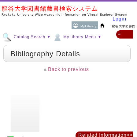
龍谷大学図書館蔵書検索システム
Ryukoku University-Wide Academic Information on Virtual Explorer System
Login
MyLibrary
龍谷大学図書館
≡
Catalog Search ▼
MyLibrary Menu ▼
Bibliography Details
Back to previous
Related Information<<