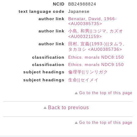
NCID
BB24988824
text language code
Japanese
author link
Benatar, David, 1966-
<AU00385735>
author link
小島, 和男||コジマ, カズオ
<AU00321159>
author link
田村, 宜義(1993-)||タムラ,
タカヨシ <AU00385736>
classification
Ethics. morals NDC8:150
classification
Ethics. morals NDC9:150
subject headings
倫理学||リンリガク
subject headings
生命||セイメイ
Go to the top of this page
Back to previous
Go to the top of this page