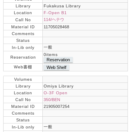
Library
Fukakusa Library
Location
F-Open B1
114/ヘテウ
Call No
Material ID
11705028468
Comments
Status
一般
In-Lib only
0items
Reservation
Reservation
Web書棚
Web Shelf
Volumes
Library
Omiya Library
Location
O-3F Open
Call No
350/BEN
Material ID
21905007254
Comments
Status
一般
In-Lib only