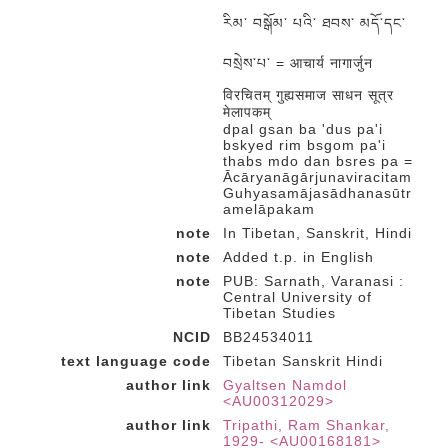
རིམ་ བསྒོམ་ པའི་ ཐབས་ མདོ་དང་
བསྲེས་པ་ = आचार्य नागार्जुन
विरचितम् गुह्यसमाज साधन सूत्र
मेलापकम्
dpal gsan ba 'dus pa'i
bskyed rim bsgom pa'i
thabs mdo dan bsres pa =
Ācāryanāgārjunaviracitam
Guhyasamājasādhanasūtr
amelāpakam
note
In Tibetan, Sanskrit, Hindi
note
Added t.p. in English
note
PUB: Sarnath, Varanasi :
Central University of
Tibetan Studies
NCID
BB24534011
text language code
Tibetan Sanskrit Hindi
author link
Gyaltsen Namdol
<AU00312029>
author link
Tripathi, Ram Shankar,
1929- <AU00168181>