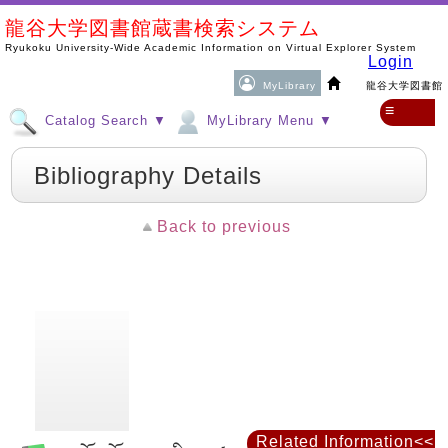
龍谷大学図書館蔵書検索システム
Ryukoku University-Wide Academic Information on Virtual Explorer System
Login
MyLibrary
龍谷大学図書館
≡
Catalog Search ▼
MyLibrary Menu ▼
Bibliography Details
Back to previous
Related Information<<