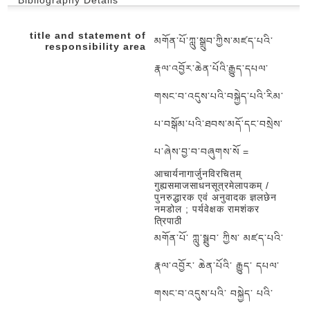
Bibliography Details
title and statement of
མགོན་པོ་ཀླུ་སྒྲུབ་ཀྱིས་མཛད་པའི་
responsibility area
རྣལ་འབྱོར་ཆེན་པོའི་རྒྱུད་དཔལ་
གསང་བ་འདུས་པའི་བསྐྱེད་པའི་རིམ་
པ་བསྒོམ་པའི་ཐབས་མདོ་དང་བསྲེས་
པ་ཞེས་བྱ་བ་བཞུགས་སོ =
आचार्यनागार्जुनविरचितम्
गुह्यसमाजसाधनसूत्रमेलापकम् /
पुनरुद्धारक एवं अनुवादक ज्ञलछेन
नमडोल ; पर्यवेक्षक रामशंकर
त्रिपाठी
མགོན་པོ་ ཀླུ་སྠུབ་ ཀྱིས་ མཛད་པའི་
རྣལ་འབྱོར་ ཆེན་པོའི་ རྒྱུད་ དཔལ་
གསང་བ་འདུས་པའི་ བསྐྱེད་ པའི་