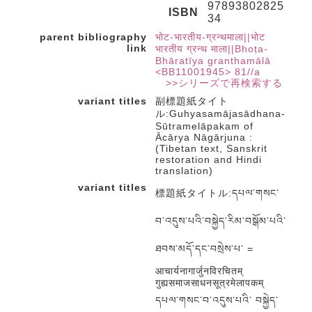
97893802825
ISBN
34
parent bibliography
भोट-भारतीय-ग्रन्थमाला||भोट
link
भारतीय ग्रन्थ माला||Bhoṭa-
Bhāratīya granthamālā
<BB11001945> 81//a
>>シリーズで再検索する
variant titles
副標題紙タイト
ル:Guhyasamājasādhana-
Sūtramelāpakam of
Ācārya Nāgārjuna :
(Tibetan text, Sanskrit
restoration and Hindi
translation)
variant titles
標題紙タイトル:དཔལ་གསང་
བ་འདུས་པའི་བསྐྱེད་རིམ་བསྒོམ་པའི་
ཐབས་མདོ་དང་བསྲེས་པ་ =
आचार्यनागार्जुनविरचितम्
गुह्यसमाजसाधनसूत्रमेलापकम्
དཔལ་གསང་བ་འདུས་པའི་ བསྐྱེད་