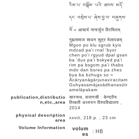
རིམ་པ་ བསྒོམ་ པའི་ ཐབས་ མདོ་
དང་ བསྲེས་པ་ ཞེས་བྱ་བ་ བཞུགས་
སོ = आचार्य नागार्जुन विरचितम्
गुह्यसमाज साधन सूत्र मेलापकम्
Mgon po klu sgrub kyis
mdzad pa'i rnal 'byor
chen po'i rgyud dpal gsan
ba 'dus pa'i bskyed pa'i
rim pa bsgom pa'i thabs
mdo dan bsres pa zhes
bya ba bzhugs so =
Ācāryanāgārjunaviracitam
Guhyasamājasādhanasūtr
amelāpakam
publication,distributio
सारनाथ, वाराणसी : केन्द्रीय
n,etc.,area
तिब्बती अध्ययन विश्वविद्यालय ,
2014
physical description
xxviii, 218 p. ; 23 cm
area
Volume Information
volum
: HB
es