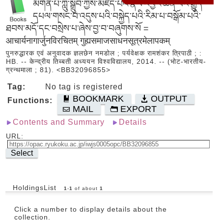
མགོན་པོ་ཀླུ་སྒྲུབ་ཀྱིས་མཛད་པའི་རྣལ་འབྱོར་ཆེན་པོའི་རྒྱུད་
དཔལ་གསང་བ་འདུས་པའི་བསྐྱེད་པའི་རིམ་པ་བསྒོམ་པའི་
ཐབས་མདོ་དང་བསྲེས་པ་ཞེས་བྱ་བ་བཞུགས་སོ =
आचार्यनागार्जुनविरचितम् गुह्यसमाजसाधनसूत्रमेलापकम्
पुनरुद्धारक एवं अनुवादक ज्ञलछेन नमडोल ; पर्यवेक्षक रामशंकर त्रिपाठी ; :
HB. -- केन्द्रीय तिब्बती अध्ययन विश्वविद्यालय, 2014. -- (भोट-भारतीय-
ग्रन्थमाला ; 81). <BB32096855>
Tag:
No tag is registered
BOOKMARK
OUTPUT
Functions:
MAIL
EXPORT
Contents and Summary
Details
URL:
Select
HoldingsList
1
-
1
of about
1
Click a number to display details about the
collection.