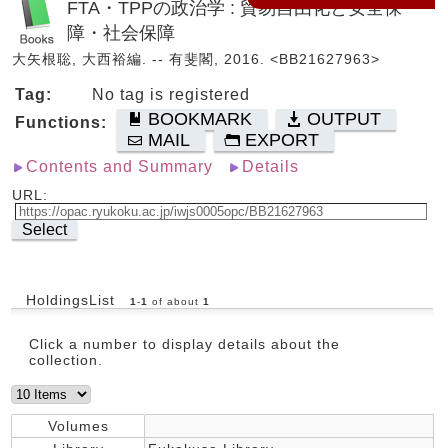
FTA・TPPの政治学 : 貿易自由化と安全保
障・社会保障
大矢根聡, 大西裕編. -- 有斐閣, 2016. <BB21627963>
Tag:
No tag is registered
BOOKMARK
OUTPUT
Functions:
MAIL
EXPORT
Contents and Summary
Details
URL:
Select
HoldingsList
1
-
1
of about
1
Click a number to display details about the
collection.
Volumes