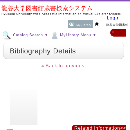
龍谷大学図書館蔵書検索システム
Ryukoku University-Wide Academic Information on Virtual Explorer System
Login
MyLibrary
龍谷大学図書館
≡
Catalog Search ▼
MyLibrary Menu ▼
Bibliography Details
Back to previous
Related Information<<