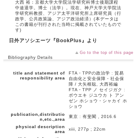
大西 裕：京都大学大学院法学研究科博士後期課程
中途退学。博士（法学）。現在、神戸大学大学院法
学研究科教授、アジア太平洋研究所上席研究員（行
政学、公共政策論、アジア政治経済）(本データは
この書籍が刊行された当時に掲載されていたもので
す)
日外アソシエーツ『BookPlus』より
Go to the top of this page
Bibliography Details
title and statement of
FTA・TPPの政治学 : 貿易
responsibility area
自由化と安全保障・社会保
障 / 大矢根聡, 大西裕編
FTA・TPP ノ セイジガク :
ボウエキ ジユウカ ト アン
ゼン ホショウ・シャカイ ホ
ショウ
publication,distributio
東京 : 有斐閣 , 2016.6
n,etc.,area
physical description
xiii, 277p ; 22cm
area