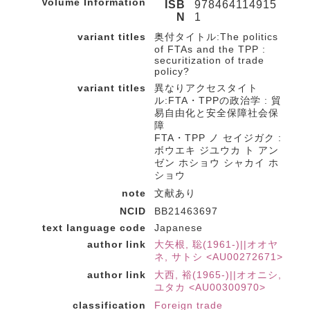
Volume Information
ISB
978464114915
N
1
variant titles
奥付タイトル:The politics
of FTAs and the TPP :
securitization of trade
policy?
variant titles
異なりアクセスタイト
ル:FTA・TPPの政治学 : 貿
易自由化と安全保障社会保
障
FTA・TPP ノ セイジガク :
ボウエキ ジユウカ ト アン
ゼン ホショウ シャカイ ホ
ショウ
note
文献あり
NCID
BB21463697
text language code
Japanese
author link
大矢根, 聡(1961-)||オオヤ
ネ, サトシ <AU00272671>
author link
大西, 裕(1965-)||オオニシ,
ユタカ <AU00300970>
classification
Foreign trade