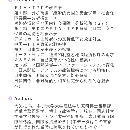
Contents
ＦＴＡ・ＴＰＰの政治学
第１部 分析視角（経済的要因と安全保障・社会保
障要因―分析視角（１）
対外経済政策と国内社会保障―分析視角（２））
第２部 主要国のＦＴＡ・ＴＰＰ政策（日本―安全
保障の期待と社会不安
アメリカ―自由貿易への支持低下と党派対立
中国―ＦＴＡ政策の戦略性
韓国―自由貿易主義への転換
オーストラリア―経済的利益と地域経済秩序の追求
ＡＳＥＡＮ―自己変革と中心性の模索）
第３部 ２国間関係―バッファー・システムの変化
（日米関係―アメリカの政策機構における均衡化
日中関係―派閥政治の変容と対外政策
日韓関係―非対称的な相互補完から対称的な競合
へ）
Authors
大矢根 聡：神戸大学大学院法学研究科博士後期課
程単位取得退学。博士（政治学）。現在、同志社大
学法学部教授、アジア太平洋研究所上席研究員（国
際関係論、国際政治経済学）(本データはこの書籍
が刊行された当時に掲載されていたものです)