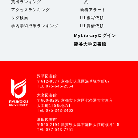
貸出ランキング
約
アクセスランキング
新着アラート
タグ検索
ILL複写依頼
学内学術成果ランキング
ILL貸借依頼
MyLibraryログイン
龍谷大学図書館
深草図書館
〒612-8577 京都市伏見区深草塚本町67
TEL 075-645-2564
大宮図書館
〒600-8268 京都市下京区七条通大宮東入
大工町125番地の1
TEL 075-343-3462
瀬田図書館
〒520-2194 滋賀県大津市瀬田大江町横谷1-5
TEL 077-543-7751