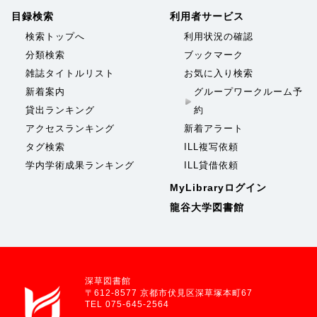
目録検索
利用者サービス
検索トップへ
利用状況の確認
分類検索
ブックマーク
雑誌タイトルリスト
お気に入り検索
新着案内
グループワークルーム予
貸出ランキング
約
アクセスランキング
新着アラート
タグ検索
ILL複写依頼
学内学術成果ランキング
ILL貸借依頼
MyLibraryログイン
龍谷大学図書館
深草図書館
〒612-8577 京都市伏見区深草塚本町67
TEL 075-645-2564