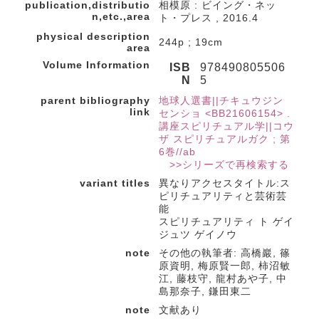
publication,distributio
相模原 : ビイング・ネッ
n,etc.,area
ト・プレス , 2016.4
physical description
244p ; 19cm
area
Volume Information
ISB
978490805506
N
5
parent bibliography
地球人選書||チキュウジン
link
センショ <BB21606154> .
講座スピリチュアル学||コウ
ザ スピリチュアルガク ; 第
6巻//ab
>>シリーズで再検索する
variant titles
異なりアクセスタイトル:ス
ピリチュアリティと芸術芸
能
スピリチュアリティ ト ゲイ
ジュツ ゲイノウ
note
その他の執筆者: 高橋巖, 篠
原資明, 梅原賢一郎, 柿沼敏
江, 藤枝守, 龍村あや子, 中
島那奈子, 鎌田東二
note
文献あり