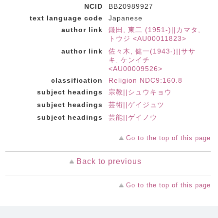
NCID
BB20989927
text language code
Japanese
author link
鎌田, 東二 (1951-)||カマタ,
トウジ <AU00011823>
author link
佐々木, 健一(1943-)||ササ
キ, ケンイチ
<AU00009526>
classification
Religion NDC9:160.8
subject headings
宗教||シュウキョウ
subject headings
芸術||ゲイジュツ
subject headings
芸能||ゲイノウ
Go to the top of this page
Back to previous
Go to the top of this page