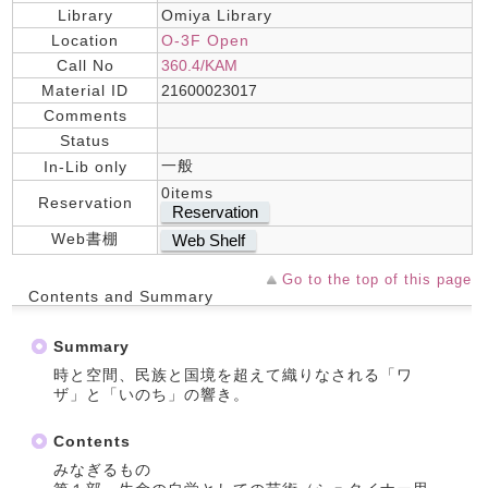
Library
Omiya Library
Location
O-3F Open
Call No
360.4/KAM
Material ID
21600023017
Comments
Status
一般
In-Lib only
0items
Reservation
Reservation
Web書棚
Web Shelf
Go to the top of this page
Contents and Summary
Summary
時と空間、民族と国境を超えて織りなされる「ワ
ザ」と「いのち」の響き。
Contents
みなぎるもの