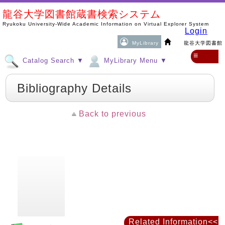
龍谷大学図書館蔵書検索システム
Ryukoku University-Wide Academic Information on Virtual Explorer System
Login
MyLibrary
龍谷大学図書館
≡
Catalog Search ▼
MyLibrary Menu ▼
Bibliography Details
Back to previous
Related Information<<