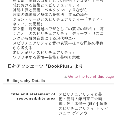
第１部 生命の自覚としての芸術（シュタイナー思
想における芸術とスピリチュアリティ
神秘主義と芸術―ベルクソンによりながら
言葉の洗濯法／身体の脱落法―道元の場合
ジョン・ケージとスピリチュアリティ―「ネティ・
ネティ」の思想）
第２部 時空超越のワザとしての芸術の諸相（「聴
くこと」のスピリチュアリティ―ディープ・リスニ
ングから醗酵音響による現代神楽へ
スピリチュアリティと音の表現―様々な民族の事例
から考える
老いと踊りとスピリチュアリティ）
ワザヲギする霊性―芸能と芸術と宗教
日外アソシエーツ『BookPlus』より
Go to the top of this page
Bibliography Details
title and statement of
スピリチュアリティと芸
responsibility area
術・芸能 / 鎌田東二企画・
編 ; 佐々木健一 [ほか] 執筆
スピリチュアリティ ト ゲイ
ジュツ ゲイノウ