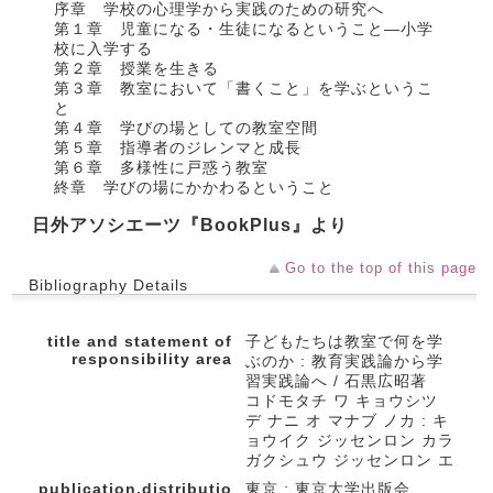
序章 学校の心理学から実践のための研究へ
第１章 児童になる・生徒になるということ―小学
校に入学する
第２章 授業を生きる
第３章 教室において「書くこと」を学ぶというこ
と
第４章 学びの場としての教室空間
第５章 指導者のジレンマと成長
第６章 多様性に戸惑う教室
終章 学びの場にかかわるということ
日外アソシエーツ『BookPlus』より
Go to the top of this page
Bibliography Details
title and statement of
子どもたちは教室で何を学
responsibility area
ぶのか : 教育実践論から学
習実践論へ / 石黒広昭著
コドモタチ ワ キョウシツ
デ ナニ オ マナブ ノカ : キ
ョウイク ジッセンロン カラ
ガクシュウ ジッセンロン エ
publication,distributio
東京 : 東京大学出版会 ,