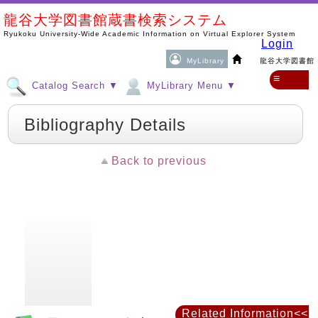
龍谷大学図書館蔵書検索システム
Ryukoku University-Wide Academic Information on Virtual Explorer System
Login
MyLibrary
龍谷大学図書館
≡
Catalog Search ▼
MyLibrary Menu ▼
Bibliography Details
Back to previous
Related Information<<