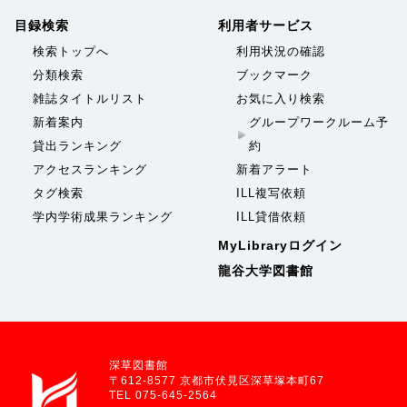
目録検索
利用者サービス
検索トップへ
利用状況の確認
分類検索
ブックマーク
雑誌タイトルリスト
お気に入り検索
新着案内
グループワークルーム予
貸出ランキング
約
アクセスランキング
新着アラート
タグ検索
ILL複写依頼
学内学術成果ランキング
ILL貸借依頼
MyLibraryログイン
龍谷大学図書館
深草図書館
〒612-8577 京都市伏見区深草塚本町67
TEL 075-645-2564