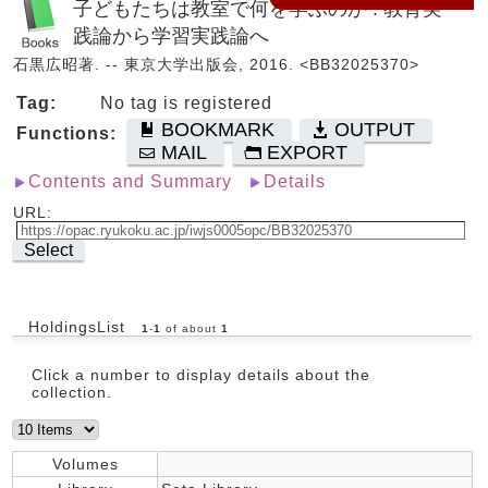
子どもたちは教室で何を学ぶのか : 教育実
践論から学習実践論へ
石黒広昭著. -- 東京大学出版会, 2016. <BB32025370>
Tag:
No tag is registered
BOOKMARK
OUTPUT
Functions:
MAIL
EXPORT
Contents and Summary
Details
URL:
Select
HoldingsList
1
-
1
of about
1
Click a number to display details about the
collection.
Volumes