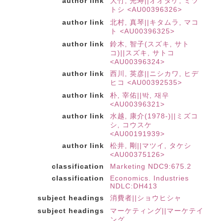
author link
大竹, 光寿||オオタケ, ミツ
トシ <AU00396326>
author link
北村, 真琴||キタムラ, マコ
ト <AU00396325>
author link
鈴木, 智子(スズキ, サト
コ)||スズキ, サトコ
<AU00396324>
author link
西川, 英彦||ニシカワ, ヒデ
ヒコ <AU00392535>
author link
朴, 宰佑||박, 재우
<AU00396321>
author link
水越, 康介(1978-)||ミズコ
シ, コウスケ
<AU00191939>
author link
松井, 剛||マツイ, タケシ
<AU00375126>
classification
Marketing NDC9:675.2
classification
Economics. Industries
NDLC:DH413
subject headings
消費者||ショウヒシャ
subject headings
マーケティング||マーケテイ
ング