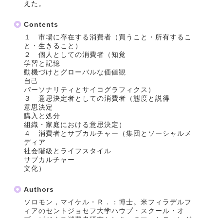
えた。
Contents
１ 市場に存在する消費者（買うこと・所有するこ
と・生きること）
２ 個人としての消費者（知覚
学習と記憶
動機づけとグローバルな価値観
自己
パーソナリティとサイコグラフィクス）
３ 意思決定者としての消費者（態度と説得
意思決定
購入と処分
組織・家庭における意思決定）
４ 消費者とサブカルチャー（集団とソーシャルメ
ディア
社会階級とライフスタイル
サブカルチャー
文化）
Authors
ソロモン，マイケル・Ｒ．：博士。米フィラデルフ
ィアのセントジョセフ大学ハウプ・スクール・オ