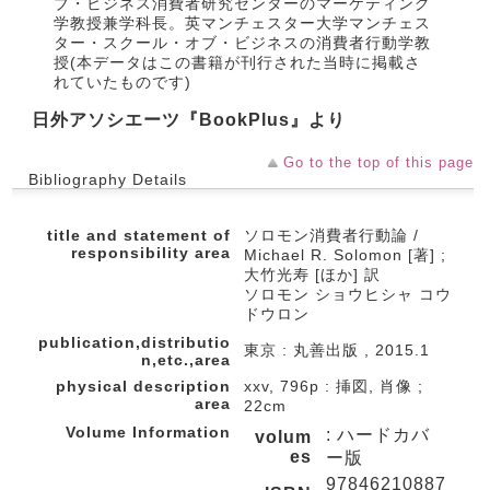
ブ・ビジネス消費者研究センターのマーケティング
学教授兼学科長。英マンチェスター大学マンチェス
ター・スクール・オブ・ビジネスの消費者行動学教
授(本データはこの書籍が刊行された当時に掲載さ
れていたものです)
日外アソシエーツ『BookPlus』より
Go to the top of this page
Bibliography Details
title and statement of
ソロモン消費者行動論 /
responsibility area
Michael R. Solomon [著] ;
大竹光寿 [ほか] 訳
ソロモン ショウヒシャ コウ
ドウロン
publication,distributio
東京 : 丸善出版 , 2015.1
n,etc.,area
physical description
xxv, 796p : 挿図, 肖像 ;
area
22cm
Volume Information
: ハードカバ
volum
es
ー版
97846210887