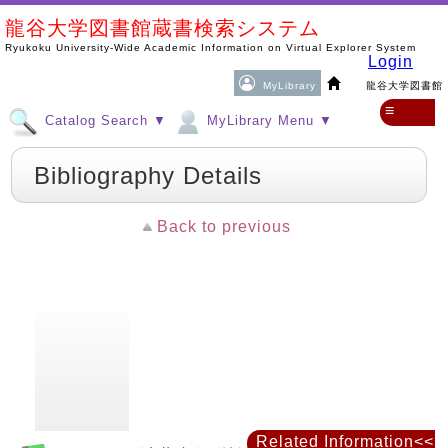
龍谷大学図書館蔵書検索システム
Ryukoku University-Wide Academic Information on Virtual Explorer System
Login
MyLibrary
龍谷大学図書館
≡
Catalog Search ▼
MyLibrary Menu ▼
Bibliography Details
Back to previous
Related Information<<