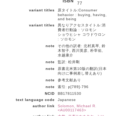
ISBN
77
variant titles
原タイトル:Consumer
behavior : buying, having,
and being
variant titles
異なりアクセスタイトル:消
費者行動論 : ソロモン
ショウヒシャ コウドウロン
: ソロモン
note
その他の訳者: 北村真琴, 鈴
木智子, 西川英彦, 朴宰佑,
水越康介
note
監訳: 松井剛
note
原書北米第10版の翻訳(日本
向けに事例差し替えあり)
note
参考文献あり
note
索引: p[789]-796
NCID
BB17811530
text language code
Japanese
author link
Solomon, Michael R.
<AU00117463>