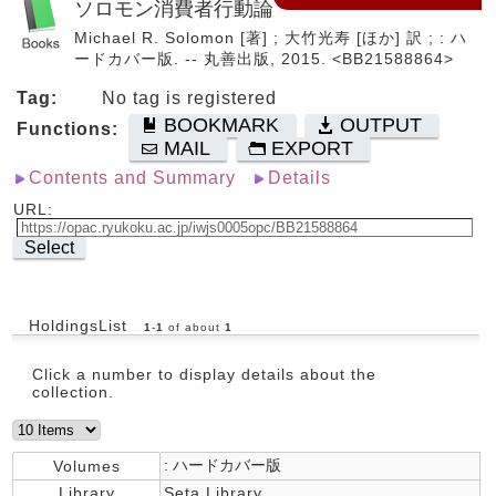
ソロモン消費者行動論
Michael R. Solomon [著] ; 大竹光寿 [ほか] 訳 ; : ハ
ードカバー版. -- 丸善出版, 2015. <BB21588864>
Tag:
No tag is registered
BOOKMARK
OUTPUT
Functions:
MAIL
EXPORT
Contents and Summary
Details
URL:
Select
HoldingsList
1
-
1
of about
1
Click a number to display details about the
collection.
: ハードカバー版
Volumes
Library
Seta Library