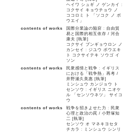
ヘイワ シュギ ノ ゲンカイ :
コクサイ キョウチョウ ノ
ココロミ ト 「ソコク ノ ボ
ウエイ」
contents of works
国際分業論の陥穽 : 自由貿
易と国際的相互依存 / 河合
康夫 [執筆]
コクサイ ブンギョウロン ノ
カンセイ : ジユウ ボウエキ
ト コクサイテキ ソウゴ イ
ソン
contents of works
民衆感情と戦争 : イギリス
における「戦争熱」再考 /
井野瀬久美惠 [執筆]
ミンシュウ カンジョウ ト
センソウ : イギリス ニオケ
ル 「センソウネツ」 サイコ
ウ
contents of works
戦争を招きよせた力 : 民衆
心理と政治の罠 / 小野塚知
二 [執筆]
センソウ オ マネキヨセタ
チカラ : ミンシュウ シンリ