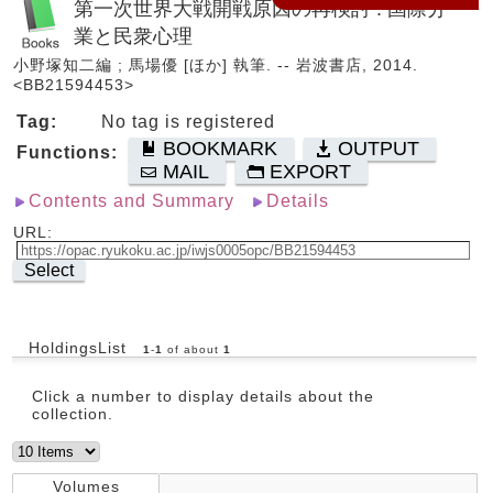
第一次世界大戦開戦原因の再検討 : 国際分
業と民衆心理
小野塚知二編 ; 馬場優 [ほか] 執筆. -- 岩波書店, 2014.
<BB21594453>
Tag:
No tag is registered
BOOKMARK
OUTPUT
Functions:
MAIL
EXPORT
Contents and Summary
Details
URL:
Select
HoldingsList
1
-
1
of about
1
Click a number to display details about the
collection.
Volumes