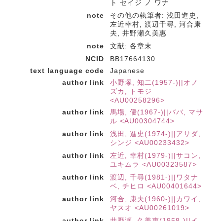
ト セイジ ノ ワナ
note
その他の執筆者: 浅田進史,
左近幸村, 渡辺千尋, 河合康
夫, 井野瀬久美惠
note
文献: 各章末
NCID
BB17664130
text language code
Japanese
author link
小野塚, 知二(1957-)||オノ
ズカ, トモジ
<AU00258296>
author link
馬場, 優(1967-)||ババ, マサ
ル <AU00304744>
author link
浅田, 進史(1974-)||アサダ,
シンジ <AU00233432>
author link
左近, 幸村(1979-)||サコン,
ユキムラ <AU00323587>
author link
渡辺, 千尋(1981-)||ワタナ
ベ, チヒロ <AU00401644>
author link
河合, 康夫(1960-)||カワイ,
ヤスオ <AU00261019>
author link
井野瀬, 久美惠(1958-)||イ