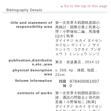
Go to the top of this page
Bibliography Details
title and statement of
第一次世界大戦開戦原因の
responsibility area
再検討 : 国際分業と民衆心
理 / 小野塚知二編 ; 馬場優
[ほか] 執筆
ダイイチジ セカイ タイセン
カイセン ゲンイン ノ サイ
ケントウ : コクサイ ブンギ
ョウ ト ミンシュウ シンリ
publication,distributio
東京 : 岩波書店 , 2014.12
n,etc.,area
physical description
x, 268, 4p : 挿図, 地図 ;
area
22cm
Volume Information
ISB
978400061007
N
0
contents of works
第一次世界大戦開戦原因の
謎 : 通説の問題点と現代的
意義 / 小野塚知二 [執筆]
ダイイチジ セカイ タイセン
カイセン ゲンイン ノ ナゾ :