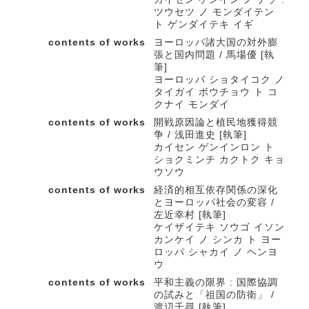
ツウセツ ノ モンダイテン
ト ゲンダイテキ イギ
contents of works
ヨーロッパ諸大国の対外膨
張と国内問題 / 馬場優 [執
筆]
ヨーロッパ ショタイコク ノ
タイガイ ボウチョウ ト コ
クナイ モンダイ
contents of works
開戦原因論と植民地獲得競
争 / 浅田進史 [執筆]
カイセン ゲンインロン ト
ショクミンチ カクトク キョ
ウソウ
contents of works
経済的相互依存関係の深化
とヨーロッパ社会の変容 /
左近幸村 [執筆]
ケイザイテキ ソウゴ イソン
カンケイ ノ シンカ ト ヨー
ロッパ シャカイ ノ ヘンヨ
ウ
contents of works
平和主義の限界 : 国際協調
の試みと「祖国の防衛」 /
渡辺千尋 [執筆]