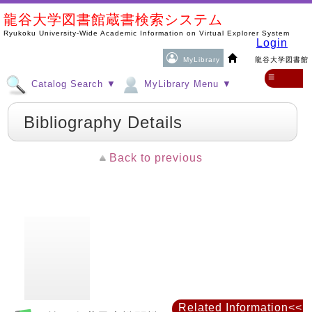
龍谷大学図書館蔵書検索システム
Ryukoku University-Wide Academic Information on Virtual Explorer System
Login
MyLibrary
龍谷大学図書館
≡
Catalog Search ▼
MyLibrary Menu ▼
Bibliography Details
Back to previous
Related Information<<