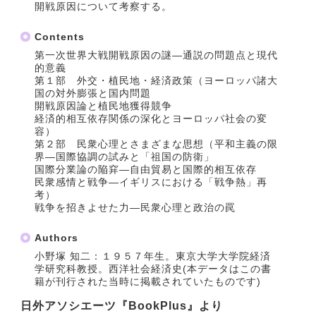
開戦原因について考察する。
Contents
第一次世界大戦開戦原因の謎―通説の問題点と現代
的意義
第１部 外交・植民地・経済政策（ヨーロッパ諸大
国の対外膨張と国内問題
開戦原因論と植民地獲得競争
経済的相互依存関係の深化とヨーロッパ社会の変
容）
第２部 民衆心理とさまざまな思想（平和主義の限
界―国際協調の試みと「祖国の防衛」
国際分業論の陥穽―自由貿易と国際的相互依存
民衆感情と戦争―イギリスにおける「戦争熱」再
考）
戦争を招きよせた力―民衆心理と政治の罠
Authors
小野塚 知二：１９５７年生。東京大学大学院経済
学研究科教授。西洋社会経済史(本データはこの書
籍が刊行された当時に掲載されていたものです)
日外アソシエーツ『BookPlus』より