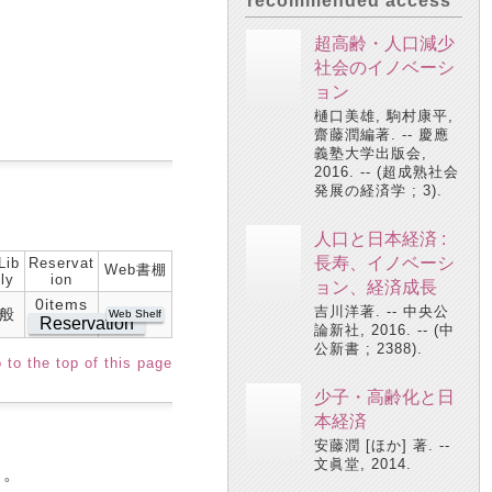
recommended access
超高齢・人口減少
社会のイノベーシ
ョン
樋口美雄, 駒村康平,
齋藤潤編著. -- 慶應
義塾大学出版会,
2016. -- (超成熟社会
発展の経済学 ; 3).
人口と日本経済 :
長寿、イノベーシ
Lib
Reservat
Web書棚
ly
ion
ョン、経済成長
0items
吉川洋著. -- 中央公
般
Web Shelf
Reservation
論新社, 2016. -- (中
公新書 ; 2388).
 to the top of this page
少子・高齢化と日
本経済
安藤潤 [ほか] 著. --
文眞堂, 2014.
る。