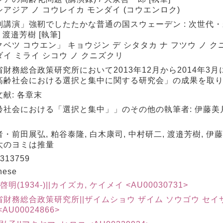
アジア ノ コウレイカ モンダイ (コウエンロク)
別講演」強靭でしたたかな普通の国スウェーデン : 次世代
/ 渡邉芳樹 [執筆]
ベツ コウエン」 キョウジン デ シタタカ ナ フツウ ノ クニ
イ ミライ シコウ ノ クニズクリ
省財務総合政策研究所において2013年12月から2014年3
高齢社会における選択と集中に関する研究会」の成果を取
献: 各章末
齢社会における「選択と集中」」のその他の執筆者: 伊藤美月,
・前田展弘, 粕谷泰隆, 白木康司, 中村研二, 渡邉芳樹, 伊藤
太のヨミは推量
313759
nese
 啓明(1934-)||カイズカ, ケイメイ <AU00030731>
省財務総合政策研究所||ザイムショウ ザイム ソウゴウ セイ
AU00024866>