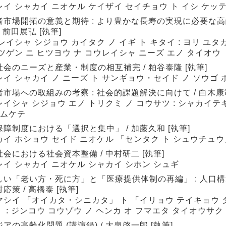
イ シャカイ ニオケル ケイザイ セイチョウ ト イシ ケッ
者市場開拓の意義と期待 : より豊かな長寿の実現に必要な
/ 前田展弘 [執筆]
レイシャ シジョウ カイタク ノ イギ ト キタイ : ヨリ ユタ
ツゲン ニ ヒツヨウ ナ コウレイシャ ニーズ エノ タイオウ
社会のニーズと産業・制度の相互補完 / 粕谷泰隆 [執筆]
イ シャカイ ノ ニーズ ト サンギョウ・セイド ノ ソウゴ 
市場への取組みの考察 : 社会的課題解決に向けて / 白木康司
イシャ シジョウ エノ トリクミ ノ コウサツ : シャカイテ
 ムケテ
障制度における「選択と集中」 / 加藤久和 [執筆]
カイ ホショウ セイド ニオケル 「センタク ト シュウチュウ
会における社会資本整備 / 中村研二 [執筆]
レイ シャカイ ニオケル シャカイ シホン シュギ
しい「老い方・死に方」と「医療提供体制の再編」 : 人口
応策 / 高橋泰 [執筆]
マシイ 「オイカタ・シニカタ」 ト 「イリョウ テイキョウ 
 : ジンコウ コウゾウ ノ ヘンカ オ フマエタ タイオウサク
アの高齢化問題 (講演録) / 大泉啓一郎 [執筆]