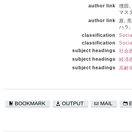
author link
増田,
マスダ
author link
原, 
ハラ,
classification
Socia
classification
Socia
subject headings
社会
subject headings
経済
subject headings
高齢
BOOKMARK
OUTPUT
MAIL