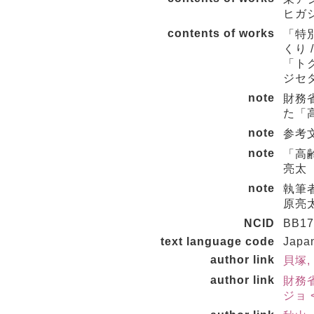
ヒガシ
contents of works
「特
くり 
「トク
ジセダ
note
財務
た「
note
参考文
note
「高
亮太
note
執筆者
原亮
NCID
BB17
text language code
Japa
author link
貝塚,
author link
財務
ジョ <