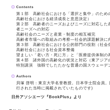
Contents
第１部 高齢社会における「選択と集中」のため
高齢社会における経済成長と意思決定）
第２部 高齢者のニーズおよびニーズに対応した
者ニーズへの対応
高齢社会のニーズと産業・制度の相互補完
高齢者市場への取組みの考察―社会的課題解決に
第３部 高齢社会における公的部門の役割（社会
高齢社会における社会資本整備
望ましい「老い方・死に方」と「医療提供体制の
第４部 諸外国の高齢化の状況と対応（東アジア
特別講演 強靱でしたたかな普通の国スウェーデ
Authors
貝塚 啓明：東京大学名誉教授。日本学士院会員。
行された当時に掲載されていたものです)
日外アソシエーツ『BookPlus』より