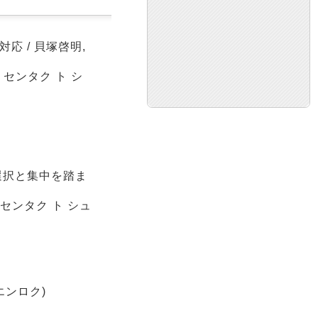
応 / 貝塚啓明,
 センタク ト シ
選択と集中を踏ま
 センタク ト シュ
エンロク)