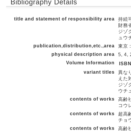
Bibliography Details
title and statement of responsibility area
持続
財務
ジゾク
ュウ
publication,distribution,etc.,area
東京 :
physical description area
5, 4,
Volume Information
ISB
variant titles
異な
えた
ジゾク
ウチ
contents of works
高齢社
コウ
contents of works
超高齢
チョウ
contents of works
高齢社