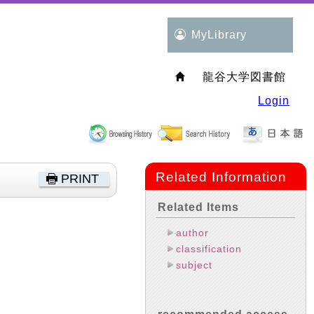
MyLibrary
龍谷大学図書館
Login
Related Information
PRINT
Related Items
author
classification
subject