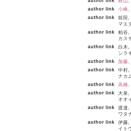
author link
秋山,
author link
小峰, 
author link
前田,
マエダ
author link
粕谷,
カスヤ
author link
白木,
シラキ
author link
加藤, 
author link
中村,
ナカム
author link
高橋, 
author link
大泉,
オオイ
author link
渡邉,
ワタナ
author link
伊藤,
イトウ