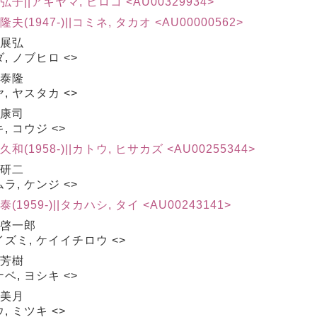
 弘子||アキヤマ, ヒロコ <AU00329934>
隆夫(1947-)||コミネ, タカオ <AU00000562>
 展弘
, ノブヒロ <>
 泰隆
, ヤスタカ <>
 康司
, コウジ <>
久和(1958-)||カトウ, ヒサカズ <AU00255344>
 研二
ラ, ケンジ <>
泰(1959-)||タカハシ, タイ <AU00243141>
 啓一郎
ズミ, ケイイチロウ <>
 芳樹
ベ, ヨシキ <>
 美月
, ミツキ <>