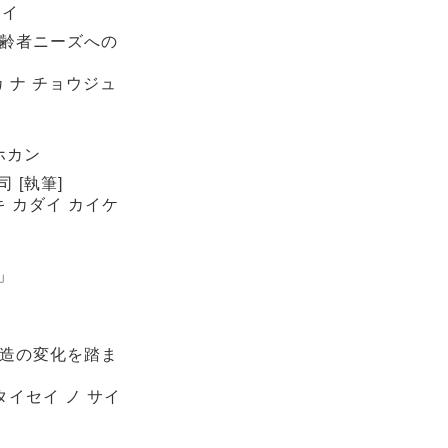
テイ
高齢者ニーズへの
カ ナ チョウジュ
ホカン
 [執筆]
キ カダイ カイケ
」
構造の変化を踏ま
タイセイ ノ サイ