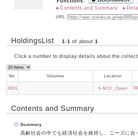
Functions:
Contents and Summary
Deta
URL:
HoldingsList
1
-
1
of about
1
Click a number to display details about the collect
No.
Volumes
Location
3
0001
S-M1F_Open
Contents and Summary
Summary
高齢社会の中でも経済社会を維持し、ニーズに合