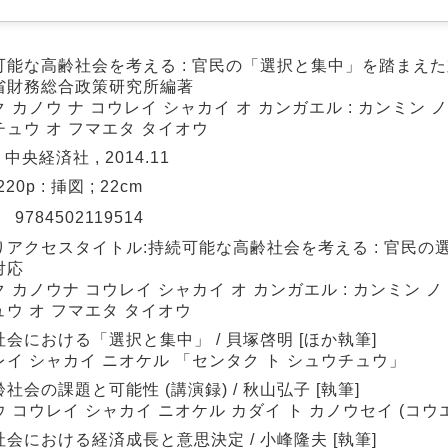
可能な高齢社会を考える : 官民の「選択と集中」を踏まえた対
省財務総合政策研究所編著
 カノウ ナ コウレイ シャカイ オ カンガエル : カンミン ノ
チュウ オ フマエタ タイオウ
 中央経済社 , 2014.11
 220p : 挿図 ; 22cm
N
9784502119514
りアクセスタイトル:持続可能な高齢社会を考える : 官民の
対応
 カノウナ コウレイ シャカイ オ カンガエル : カンミン ノ
ュウ オ フマエタ タイオウ
会における「選択と集中」 / 貝塚啓明 [ほか執筆]
レイ シャカイ ニオケル 「センタク ト シュウチュウ」
社会の課題と可能性 (講演録) / 秋山弘子 [執筆]
 コウレイ シャカイ ニオケル カダイ ト カノウセイ (コウ
会における経済成長と意思決定 / 小峰隆夫 [執筆]