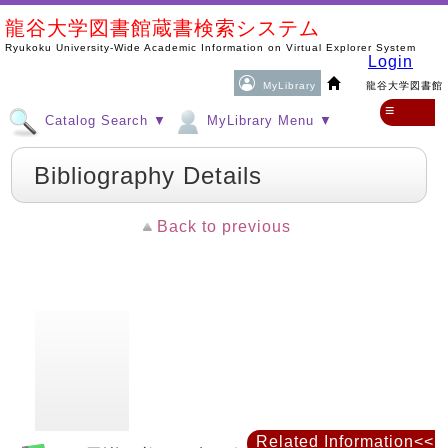
龍谷大学図書館蔵書検索システム
Ryukoku University-Wide Academic Information on Virtual Explorer System
Login
MyLibrary
龍谷大学図書館
≡
Catalog Search ▼
MyLibrary Menu ▼
Bibliography Details
Back to previous
Related Information<<