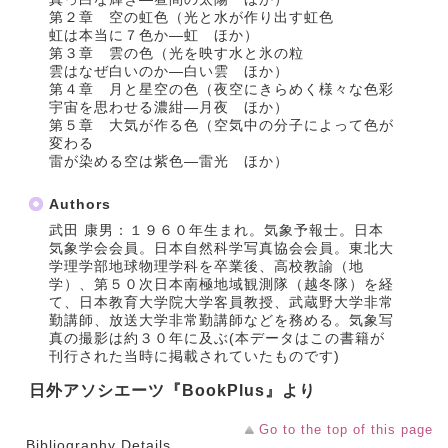
第２章 空の虹色（光と水が作り出す虹色
虹は本当に７色か―虹 ほか）
第３章 雲の色（光を映す水と氷の粒
雲はなぜ白いのか―白い雲 ほか）
第４章 月と星空の色（夜空にきらめく様々な色彩
宇宙を思わせる濃紺―月夜 ほか）
第５章 大気が作る色（空気中の分子によって色が
変わる
雷が染める空は紫色―雷光 ほか）
Authors
武田 康男：１９６０年生まれ。気象予報士。日本
気象学会会員。日本自然科学写真協会会員。東北大
学理学部地球物理学科を卒業後、高校教諭（地
学）、第５０次日本南極地域観測隊（越冬隊）を経
て、日本教育大学院大学客員教授、武蔵野大学非常
勤講師、放送大学非常勤講師などを務める。気象写
真の撮影は約３０年に及ぶ(本データはこの書籍が
刊行された当時に掲載されていたものです)
日外アソシエーツ『BookPlus』より
Go to the top of this page
Bibliography Details