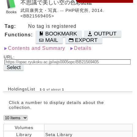
不思議で美しい空の色彩図鑑
武田康男文・写真. -- PHP研究所, 2014.
<BB21569405>
Tag:
No tag is registered
BOOKMARK
OUTPUT
Functions:
MAIL
EXPORT
Contents and Summary
Details
URL:
Select
HoldingsList
1
-
1
of about
1
Click a number to display details about the
collection.
Volumes
Library
Seta Library