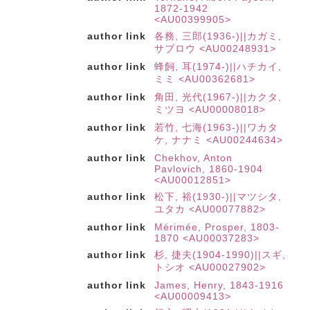
1872-1942
<AU00399905>
author link
各務, 三郎(1936-)||カガミ,
サブロウ <AU00248931>
author link
蜂飼, 耳(1974-)||ハチカイ,
ミミ <AU00362681>
author link
角田, 光代(1967-)||カクタ,
ミツヨ <AU00008018>
author link
若竹, 七海(1963-)||ワカタ
ケ, ナナミ <AU00244634>
author link
Chekhov, Anton
Pavlovich, 1860-1904
<AU00012851>
author link
松下, 裕(1930-)||マツシタ,
ユタカ <AU00077882>
author link
Mérimée, Prosper, 1803-
1870 <AU00037283>
author link
杉, 捷夫(1904-1990)||スギ,
トシオ <AU00027902>
author link
James, Henry, 1843-1916
<AU00009413>