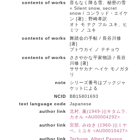
contents of works
音もなく降る雪、秘密の雪
= Silent snow, secret
snow / コンラッド・エイケ
ン [著] ; 野崎孝訳
オト モ ナク フル ユキ、ヒ
ミツ ノ ユキ
contents of works
舞踏会の手帖 / 長谷川修
[著]
ブトウカイ ノ テチョウ
contents of works
ささやかな平家物語 / 長谷
川修 [著]
ササヤカナ ヘイケ モノガタ
リ
note
シリーズ番号はブックジャ
ケットによる
NCID
BB15801693
text language code
Japanese
author link
北村, 薫(1949-)||キタムラ,
カオル <AU00004292>
author link
宮部, みゆき (1960-)||ミヤ
ベ, ミユキ <AU00010427>
author link
Terhune, Albert Payson,