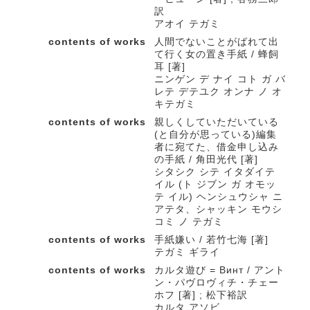
訳
アオイ テガミ
contents of works
人間でないことがばれて出
て行く女の置き手紙 / 蜂飼
耳 [著]
ニンゲン デ ナイ コト ガ バ
レテ デテユク オンナ ノ オ
キテガミ
contents of works
親しくしていただいている
(と自分が思っている)編集
者に宛てた、借金申し込み
の手紙 / 角田光代 [著]
シタシク シテ イタダイテ
イル (ト ジブン ガ オモッ
テ イル) ヘンシュウシャ ニ
アテタ、シャッキン モウシ
コミ ノ テガミ
contents of works
手紙嫌い / 若竹七海 [著]
テガミ ギライ
contents of works
カルタ遊び = Винт / アント
ン・パヴロヴィチ・チェー
ホフ [著] ; 松下裕訳
カルタ アソビ