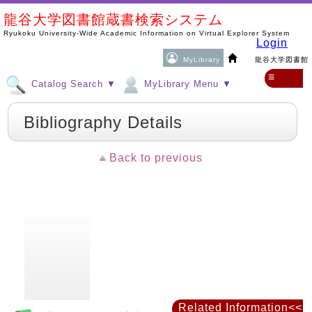
龍谷大学図書館蔵書検索システム
Ryukoku University-Wide Academic Information on Virtual Explorer System
Login
MyLibrary
龍谷大学図書館
≡
Catalog Search ▼
MyLibrary Menu ▼
Bibliography Details
Back to previous
Related Information<<