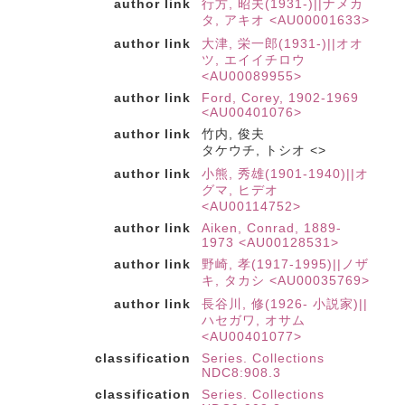
author link
行方, 昭夫(1931-)||ナメカ
タ, アキオ <AU00001633>
author link
大津, 栄一郎(1931-)||オオ
ツ, エイイチロウ
<AU00089955>
author link
Ford, Corey, 1902-1969
<AU00401076>
author link
竹内, 俊夫
タケウチ, トシオ <>
author link
小熊, 秀雄(1901-1940)||オ
グマ, ヒデオ
<AU00114752>
author link
Aiken, Conrad, 1889-
1973 <AU00128531>
author link
野崎, 孝(1917-1995)||ノザ
キ, タカシ <AU00035769>
author link
長谷川, 修(1926- 小説家)||
ハセガワ, オサム
<AU00401077>
classification
Series. Collections
NDC8:908.3
classification
Series. Collections