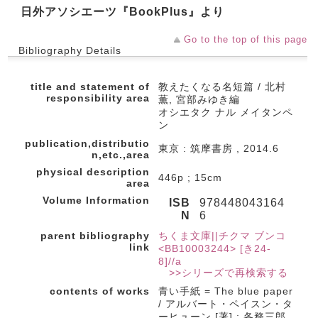
日外アソシエーツ『BookPlus』より
Go to the top of this page
Bibliography Details
title and statement of
教えたくなる名短篇 / 北村
responsibility area
薫, 宮部みゆき編
オシエタク ナル メイタンペ
ン
publication,distributio
東京 : 筑摩書房 , 2014.6
n,etc.,area
physical description
446p ; 15cm
area
Volume Information
ISB
978448043164
N
6
parent bibliography
ちくま文庫||チクマ ブンコ
link
<BB10003244> [き24-
8]//a
>>シリーズで再検索する
contents of works
青い手紙 = The blue paper
/ アルバート・ペイスン・タ
ーヒューン [著] ; 各務三郎