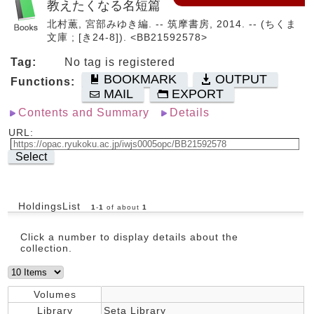
教えたくなる名短篇
北村薫, 宮部みゆき編. -- 筑摩書房, 2014. -- (ちくま
文庫 ; [き24-8]). <BB21592578>
Tag:
No tag is registered
BOOKMARK
OUTPUT
Functions:
MAIL
EXPORT
Contents and Summary
Details
URL:
Select
HoldingsList
1
-
1
of about
1
Click a number to display details about the
collection.
Volumes
Library
Seta Library