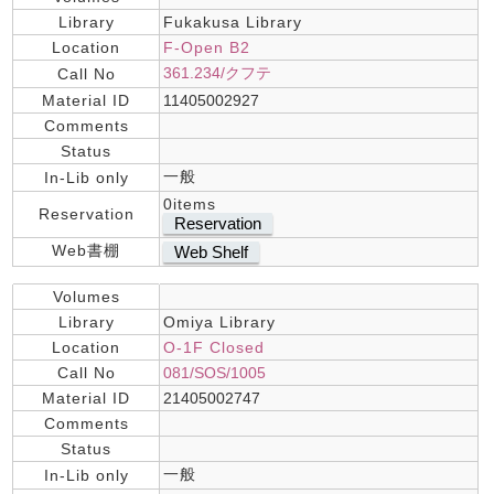
Library
Fukakusa Library
Location
F-Open B2
361.234/クフテ
Call No
Material ID
11405002927
Comments
Status
一般
In-Lib only
0items
Reservation
Reservation
Web書棚
Web Shelf
Volumes
Library
Omiya Library
Location
O-1F Closed
Call No
081/SOS/1005
Material ID
21405002747
Comments
Status
一般
In-Lib only