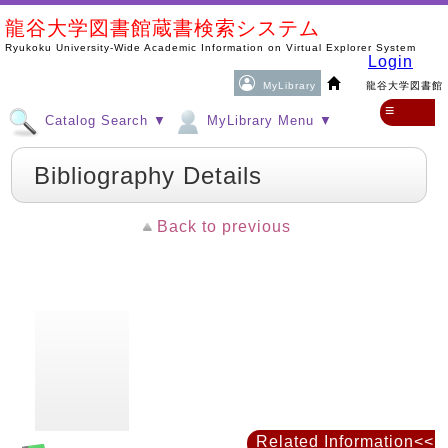
龍谷大学図書館蔵書検索システム
Ryukoku University-Wide Academic Information on Virtual Explorer System
Login
MyLibrary
龍谷大学図書館
≡
Catalog Search ▼
MyLibrary Menu ▼
Bibliography Details
Back to previous
Related Information<<