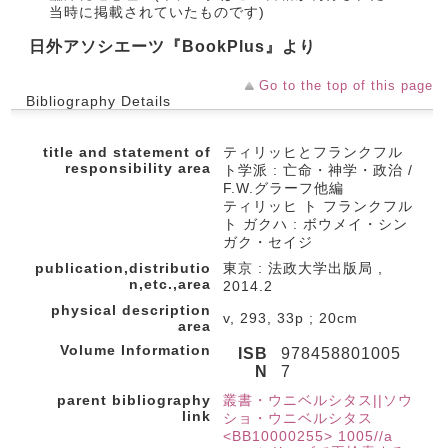
当時に掲載されていたものです)
日外アソシエーツ『BookPlus』より
Go to the top of this page
Bibliography Details
title and statement of
ティリッヒとフランクフル
responsibility area
ト学派 : 亡命・神学・政治 /
F.W.グラーフ他編
ティリッヒ ト フランクフル
ト ガクハ : ボウメイ・シン
ガク・セイジ
publication,distributio
東京 : 法政大学出版局 ,
n,etc.,area
2014.2
physical description
v, 293, 33p ; 20cm
area
Volume Information
ISB
978458801005
N
7
parent bibliography
叢書・ウニベルシタス||ソウ
link
ショ・ウニベルシタス
<BB10000255> 1005//a