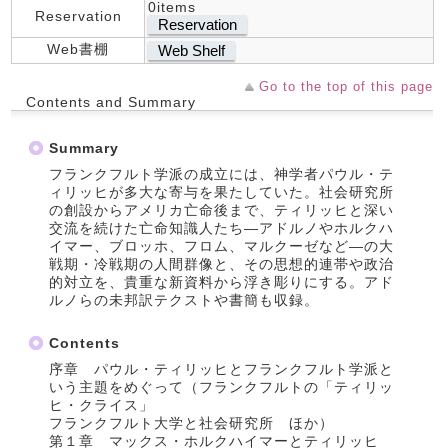
0items
Reservation
Reservation
Web書棚
Web Shelf
Go to the top of this page
Contents and Summary
Summary
フランクフルト学派の成立には、神学者パウル・テ
ィリッヒが多大な寄与を果たしていた。社会研究所
の創設からアメリカ亡命後まで、ティリッヒと深い
交流を続けた亡命知識人たち―アドルノやホルクハ
イマー、ブロッホ、フロム、マルクーゼなど―の大
戦期・冷戦期の人間群像と、その思想的連帯や政治
的対立を、貴重な新資料から浮き彫りにする。アド
ルノらの未邦訳テクストや書簡も収録。
Contents
序章 パウル・ティリッヒとフランクフルト学派と
いう主題をめぐって（フランクフルトの「ティリッ
ヒ・クライス」
フランクフルト大学と社会研究所 ほか）
第１章 マックス・ホルクハイマーとティリッヒ