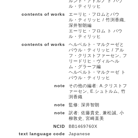
ルント・アドルノ ト パウ
ル・ティリッヒ
contents of works
エーリヒ・フロムとパウ
ル・ティリッヒ / 竹渕香織,
深井智朗編
エーリヒ・フロム ト パウ
ル・ティリッヒ
contents of works
ヘルベルト・マルクーゼと
パウル・ティリッヒ / アル
フ・クリストファーセン, フ
リードリヒ・ヴィルヘル
ム・グラーフ編
ヘルベルト・マルクーゼ ト
パウル・ティリッヒ
note
その他の編者: A.クリストフ
ァーセン, E.シュトルム, 竹
渕香織
note
監修: 深井智朗
note
訳者: 佐藤貴史, 兼松誠, 小
柳敦史, 宮崎直美
NCID
BB1469760X
text language code
Japanese