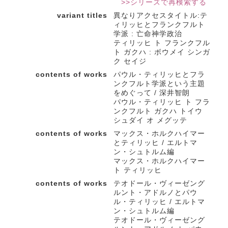
>>シリーズで再検索する
variant titles
異なりアクセスタイトル:テ
ィリッヒとフランクフルト
学派 : 亡命神学政治
ティリッヒ ト フランクフル
ト ガクハ : ボウメイ シンガ
ク セイジ
contents of works
パウル・ティリッヒとフラ
ンクフルト学派という主題
をめぐって / 深井智朗
パウル・ティリッヒ ト フラ
ンクフルト ガクハ トイウ
シュダイ オ メグッテ
contents of works
マックス・ホルクハイマー
とティリッヒ / エルトマ
ン・シュトルム編
マックス・ホルクハイマー
ト ティリッヒ
contents of works
テオドール・ヴィーゼング
ルント・アドルノとパウ
ル・ティリッヒ / エルトマ
ン・シュトルム編
テオドール・ヴィーゼング