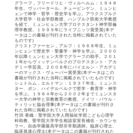
グラーフ，フリードリヒ・ヴィルヘルム：１９４８
年生。ヴッパータール、チュービンゲン、ミュンヒ
ェンで神学・哲学・歴史学を学ぶ。アウクスブルク
大学哲学・社会学部教授、ハンブルク防衛大学教授
を経て、ミュンヒェン大学プロテスタント神学部倫
理学教授。１９９９年にライプニッツ賞受賞(本デ
ータはこの書籍が刊行された当時に掲載されていた
ものです)
クリストファーセン，アルフ：１９６８年生。ミュ
ンヒェンで歴史学・聖書学・神学を学ぶ。２０００
年以降ミュンヒェン大学でグラーフの助手。２０１
１年からヴィッテンベルクのプロテスタント・アカ
デミー学芸員。２００８年にバイエルン・アカデミ
ーのマックス・ヴェーバー賞受賞(本データはこの
書籍が刊行された当時に掲載されていたものです)
シュトルム，エルトマン：１９３７年生。ミュンス
ター、ボン、ハイデルベルクで哲学・教育学・神学
を学ぶ。１９８４年から２００２年までミュンスタ
ー大学の神学と宗教教育の教授。ドイツ・パウル・
ティリッヒ協会理事(本データはこの書籍が刊行さ
れた当時に掲載されていたものです)
竹渕 香織：聖学院大学人間福祉学部こども心理学
科助教、聖学院大学学生相談室室長補佐・カウンセ
ラー。自由学園最高学部非常勤講師。臨床心理士、
臨床発達心理士(本データはこの書籍が刊行された