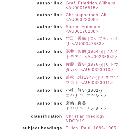
author link
Graf, Friedrich Wilhelm
<AU00016515>
author link
Christophersen, Alf
<AU00323008>
author link
Sturm, Erdmann
<AU00170238>
author link
竹渕, 香織||タケブチ, カオ
リ <AU00347553>
author link
深井, 智朗(1964-)||フカイ,
トモアキ <AU00235849>
author link
佐藤, 貴史(1976-)||サトウ,
タカシ <AU00323010>
author link
兼松, 誠(1977-)||カネマツ,
マコト <AU00323011>
author link
小柳, 敦史(1981-)
コヤナギ, アツシ <>
author link
宮崎, 直美
ミヤザキ, ナオミ <>
classification
Christian theology
NDC9:191
subject headings
Tillich, Paul, 1886-1965