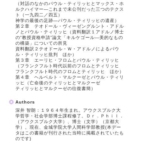
（対話のなかのパウル・ティリッヒとマックス・ホ
ルクハイマー―これまで未公刊だった三つのテクス
ト（一九四二／四五）
神学の最後の足跡―パウル・ティリッヒの遺産）
第２章 テオドール・ヴィーゼングルント・アドル
ノとパウル・ティリッヒ（資料翻訳１アドルノ博士
の“教授資格申請”論文「キルケゴール―美的なもの
の構築」についての所見
資料翻訳２テオドール・Ｗ・アドルノによるパウ
ル・ティリッヒ批判 ほか）
第３章 エーリヒ・フロムとパウル・ティリッヒ
（フランクフルト時代以前のフロムとティリッヒ
フランクフルト時代のフロムとティリッヒ ほか）
第４章 ヘルベルト・マルクーゼとパウル・ティリ
ッヒ（亡命後のティリッヒとマルクーゼ
ティリッヒとマルクーゼの往復書簡）
Authors
深井 智朗：１９６４年生まれ。アウクスブルク大
学哲学・社会学部博士課程修了。Ｄｒ．Ｐｈｉｌ．
（アウクスブルク大学）、博士（文学）（京都大
学）。現在、金城学院大学人間科学部教授(本デー
タはこの書籍が刊行された当時に掲載されていたも
のです)