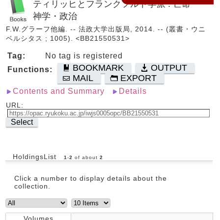
ティリッヒとフランクフルト学派 : 亡命・
神学・政治
F.W.グラーフ他編. -- 法政大学出版局, 2014. -- (叢書・ウニ
ベルシタス ; 1005). <BB21550531>
Tag:
No tag is registered
BOOKMARK
OUTPUT
Functions:
MAIL
EXPORT
Contents and Summary
Details
URL:
Select
HoldingsList
1
-
2
of about
2
Click a number to display details about the
collection.
Volumes