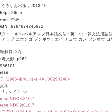
 くろしお出版 , 2013.10
 263p ; 26cm
中級
umes
SBN
9784874245972
紙タイトル:レベルアップ日本語文法 : 英・中・韓文法用語
アップ ニホンゴ ブンポウ : エイ チュウ カン ブンポウ ヨ
模範解答: 27p
考文献: p262
956101
nese
子 (1968-)||허, 명자 <AU00290248>
 恵子
キ, ケイコ <>
nese NDC8:810.7
nese NDC9:810.7
語教育(対外国人)||ニホンゴキョウイク(タイガイコクジン)