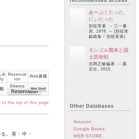
recommended access
あーぶくたった、
にぃたった
別役実著. -- 三一書
房, 1976. -- (別役実
戯曲集 / 別役実著).
モンゴル襲来と国
土防衛戦
北岡正敏編著. -- 叢
文社, 2015.
Lib
Reservat
Web書棚
ly
ion
0items
般
Web Shelf
Reservation
 to the top of this page
Other Databases
Amazon
Google Books
かる。英・中・
WEB STORE