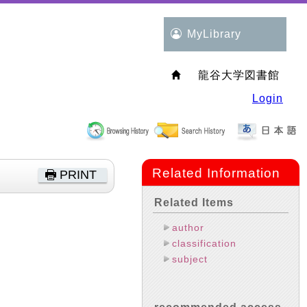
MyLibrary
龍谷大学図書館
Login
Related Information
PRINT
Related Items
author
classification
subject