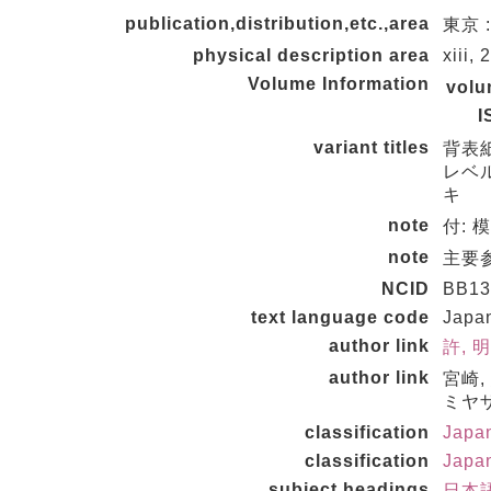
publication,distribution,etc.,area
東京 :
physical description area
xiii,
Volume Information
vol
I
variant titles
背表
レベル
キ
note
付: 
note
主要参
NCID
BB13
text language code
Japa
author link
許, 明
author link
宮崎,
ミヤザ
classification
Japa
classification
Japa
subject headings
日本