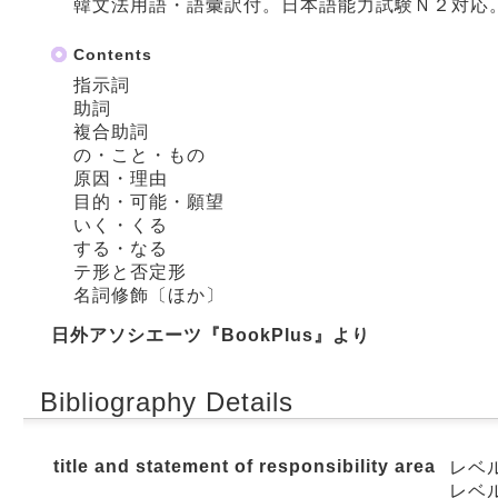
韓文法用語・語彙訳付。日本語能力試験Ｎ２対応
Contents
指示詞
助詞
複合助詞
の・こと・もの
原因・理由
目的・可能・願望
いく・くる
する・なる
テ形と否定形
名詞修飾〔ほか〕
日外アソシエーツ『BookPlus』より
Bibliography Details
title and statement of responsibility area
レベル
レベ