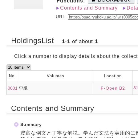
Functions:
Contents and Summary
Deta
URL:
HoldingsList
1
-
1
of about
1
Click a number to display details about the collect
No.
Volumes
Location
中級
8
0001
F-Open B2
Contents and Summary
Summary
豊富な例文と丁寧な解説。学んだ文法を実用的に