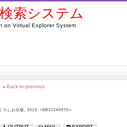
書検索システム
 on Virtual Explorer System
Back to previous
くろしお出版, 2013. <BB32240970>
OUTPUT
MAIL
EXPORT