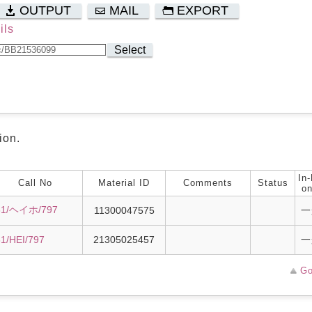
OUTPUT
MAIL
EXPORT
ils
Select
ion.
In-
Call No
Material ID
Comments
Status
on
81/ヘイホ/797
11300047575
一
1/HEI/797
21305025457
一
Go