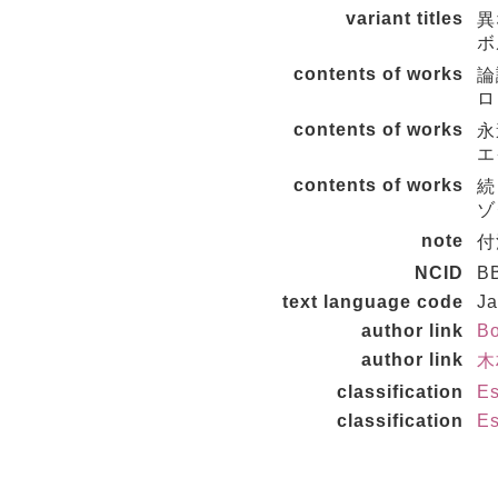
variant titles
異
ボ
contents of works
論議
ロ
contents of works
永遠
エ
contents of works
続・
ゾ
note
付
NCID
B
text language code
J
author link
Bo
author link
木
classification
Es
classification
Es