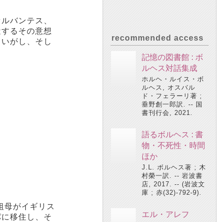
セルバンテス、
近するその意想
recommended access
まいがし、そし
記憶の図書館 : ボ
ルヘス対話集成
ホルヘ・ルイス・ボ
ルヘス, オスバル
ド・フェラーリ著 ;
垂野創一郎訳. -- 国
書刊行会, 2021.
語るボルヘス : 書
物・不死性・時間
ほか
J.L. ボルヘス著 ; 木
村榮一訳. -- 岩波書
店, 2017. -- (岩波文
庫 ; 赤(32)-792-9).
祖母がイギリス
エル・アレフ
パに移住し、そ