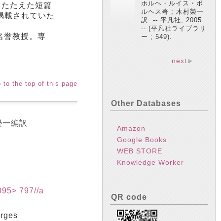
ホルヘ・ルイス・ボ
をたたえた短篇
ルヘス著 ; 木村榮一
掲載されていた
訳. -- 平凡社, 2005.
-- (平凡社ライブラリ
名誉教授。専
ー ; 549).
next
 to the top of this page
Other Databases
榮一編訳
Amazon
Google Books
WEB STORE
Knowledge Worker
> 797//a
QR code
rges