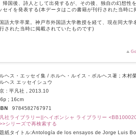
。帰国後、詩人として出発するが、その後、独自の幻想性
ッセイを発表する(本データはこの書籍が刊行された当時に
外国語大学卒業。神戸市外国語大学教授を経て、現在同大学
行された当時に掲載されていたものです)
Go
ルヘス・エッセイ集 / ホルヘ・ルイス・ボルヘス著 ; 木村
ルヘス エッセイシュウ
京 : 平凡社 , 2013.10
6p ; 16cm
SBN
9784582767971
凡社ライブラリー||ヘイボンシャ ライブラリー <BB10002095
>シリーズで再検索する
紙タイトル:Antología de los ensayos de Jorge Luis Bo