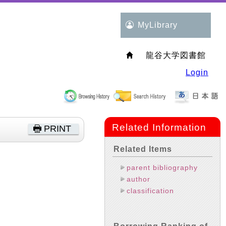
MyLibrary
龍谷大学図書館
Login
Related Information
PRINT
Related Items
parent bibliography
author
classification