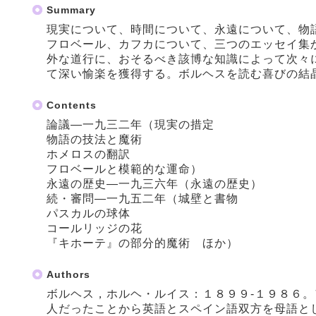
Summary
現実について、時間について、永遠について、物
フロベール、カフカについて、三つのエッセイ集
外な道行に、おそるべき該博な知識によって次々
て深い愉楽を獲得する。ボルヘスを読む喜びの結
Contents
論議―一九三二年（現実の措定
物語の技法と魔術
ホメロスの翻訳
フロベールと模範的な運命）
永遠の歴史―一九三六年（永遠の歴史）
続・審問―一九五二年（城壁と書物
パスカルの球体
コールリッジの花
『キホーテ』の部分的魔術 ほか）
Authors
ボルヘス，ホルヘ・ルイス：１８９９‐１９８６
人だったことから英語とスペイン語双方を母語と