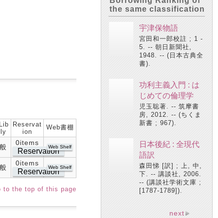
Borrowing Ranking of
the same classification
宇津保物語
宮田和一郎校註 ; 1 -
5. -- 朝日新聞社,
1948. -- (日本古典全
書).
功利主義入門 : は
じめての倫理学
児玉聡著. -- 筑摩書
房, 2012. -- (ちくま
新書 ; 967).
Lib
Reservat
Web書棚
ly
ion
0items
日本後紀 : 全現代
般
Web Shelf
Reservation
語訳
0items
森田悌 [訳] ; 上, 中,
般
Web Shelf
Reservation
下. -- 講談社, 2006.
-- (講談社学術文庫 ;
 to the top of this page
[1787-1789]).
next