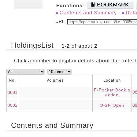
BOOKMARK
Functions:
Contents and Summary
Deta
URL:
HoldingsList
1
-
2
of about
2
Click a number to display details about the collect
No.
Volumes
Location
F-Pocket Book s
0
0001
ection
0002
O-2F Open
08
Contents and Summary