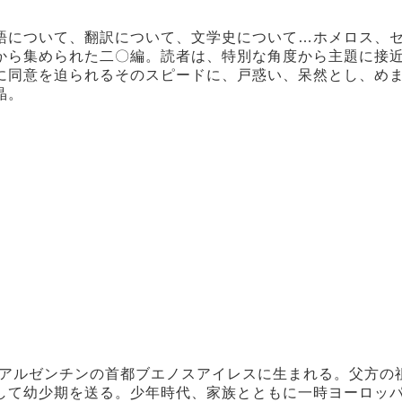
語について、翻訳について、文学史について…ホメロス、
から集められた二〇編。読者は、特別な角度から主題に接
に同意を迫られるそのスピードに、戸惑い、呆然とし、め
晶。
。アルゼンチンの首都ブエノスアイレスに生まれる。父方の
して幼少期を送る。少年時代、家族とともに一時ヨーロッ