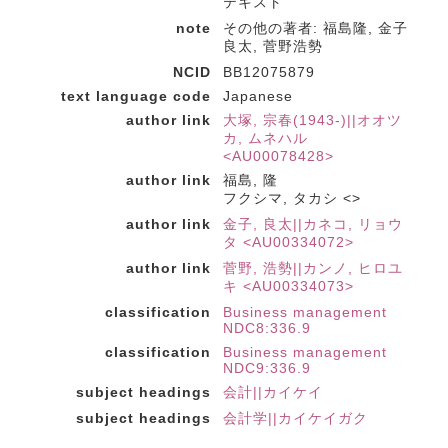
テキスト
note
その他の著者: 福島隆, 金子
良太, 菅野浩勢
NCID
BB12075879
text language code
Japanese
author link
大塚, 宗春(1943-)||オオツ
カ, ムネハル
<AU00078428>
author link
福島, 隆
フクシマ, タカシ <>
author link
金子, 良太||カネコ, リョウ
タ <AU00334072>
author link
菅野, 浩勢||カンノ, ヒロユ
キ <AU00334073>
classification
Business management
NDC8:336.9
classification
Business management
NDC9:336.9
subject headings
会計||カイケイ
subject headings
会計学||カイケイガク