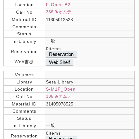
Location
F-Open B2
336.9/オムテ
Call No
Material ID
11305012528
Comments
Status
一般
In-Lib only
0items
Reservation
Reservation
Web書棚
Web Shelf
Volumes
Library
Seta Library
Location
S-M1F_Open
336.9/オムテ
Call No
Material ID
31405078525
Comments
Status
一般
In-Lib only
0items
Reservation
Reservation