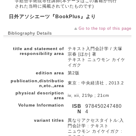
学総合学術院専任講師(本データはこの書籍が刊行
された当時に掲載されていたものです)
日外アソシエーツ『BookPlus』より
Go to the top of this page
Bibliography Details
title and statement of
テキスト入門会計学 / 大塚
responsibility area
宗春 [ほか] 著
テキスト ニュウモン カイケ
イガク
edition area
第2版
publication,distributio
東京 : 中央経済社 , 2013.2
n,etc.,area
physical description
iv, xii, 219p ; 21cm
area
Volume Information
ISB
978450247480
N
4
variant titles
異なりアクセスタイトル:入
門会計学 : テキスト
ニュウモン カイケイガク :