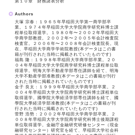
第１０章 財務諸表分析
Authors
大塚 宗春：１９６５年早稲田大学第一商学部卒
業。１９７４年早稲田大学大学院商学研究科博士課
程単位取得退学。１９８０年〜２００２年早稲田大
学商学部教授。２００２年〜２００５年会計検査院
検査官。２００６年〜２００８年会計検査院長。現
在、早稲田大学商学学術院教授(本データはこの書
籍が刊行された当時に掲載されていたものです)
福島 隆：１９９８年早稲田大学商学部卒業。２０
０４年早稲田大学大学院商学研究科博士課程単位取
得退学。明海大学不動産学部専任講師を経て、明海
大学不動産学部准教授(本データはこの書籍が刊行
された当時に掲載されていたものです)
金子 良太：１９９９年早稲田大学商学部卒業。２
００４年早稲田大学大学院商学研究科博士課程単位
取得退学。國學院大學経済学部専任講師を経て、國
學院大學経済学部准教授(本データはこの書籍が刊
行された当時に掲載されていたものです)
菅野 浩勢：２００２年早稲田大学商学部卒業。２
００８年早稲田大学大学院商学研究科博士後期課程
単位取得退学。金融庁金融研究研修センター（現金
融研究センター）研究官を経て、早稲田大学社会科