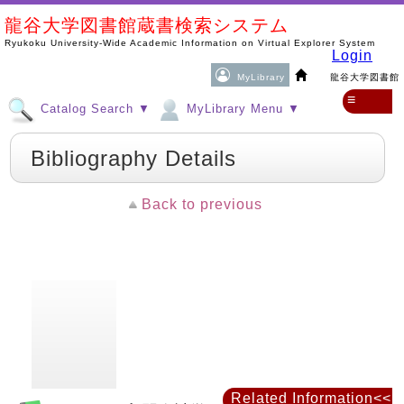
龍谷大学図書館蔵書検索システム
Ryukoku University-Wide Academic Information on Virtual Explorer System
Login
MyLibrary
龍谷大学図書館
≡
Catalog Search ▼
MyLibrary Menu ▼
Bibliography Details
Back to previous
Related Information<<