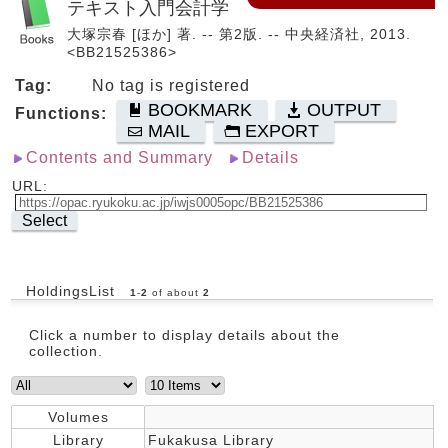
テキスト入門会計学
大塚宗春 [ほか] 著. -- 第2版. -- 中央経済社, 2013.
<BB21525386>
Tag:
No tag is registered
BOOKMARK
OUTPUT
Functions:
MAIL
EXPORT
Contents and Summary
Details
URL:
Select
HoldingsList
1
-
2
of about
2
Click a number to display details about the
collection.
Volumes
Library
Fukakusa Library