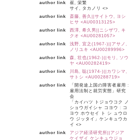
author link
崔, 栄繁
サイ, タカノリ <>
author link
斎藤, 善久||サイトウ, ヨシ
ヒサ <AU00313125>
author link
西澤, 希久男||ニシザワ, キ
クオ <AU00281057>
author link
浅野, 宜之(1967-)||アサノ,
ノリユキ <AU00289996>
author link
森, 壮也(1962-)||モリ, ソウ
ヤ <AU00282419>
author link
川島, 聡(1974-)||カワシマ,
サトシ <AU00288719>
author link
「開発途上国の障害者雇用 :
雇用法制と就労実態」研究
会
「カイハツ トジョウコク ノ
ショウガイシャ コヨウ : コ
ヨウ ホウセイ ト シ ュウロ
ウ ジッタイ」ケンキュウカ
イ <>
author link
アジア経済研究所||アジア
ケイザイ ケンキュウジョ