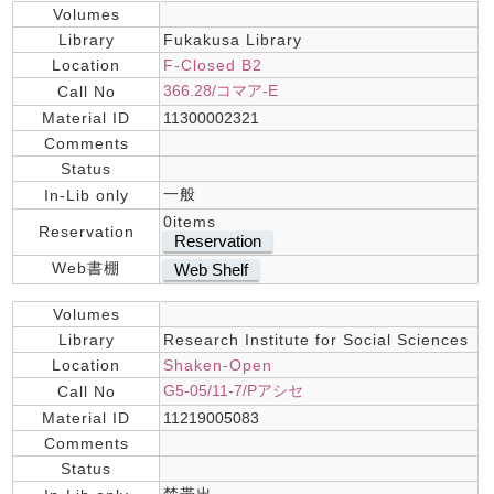
Volumes
Library
Fukakusa Library
Location
F-Closed B2
366.28/コマア-E
Call No
Material ID
11300002321
Comments
Status
一般
In-Lib only
0items
Reservation
Reservation
Web書棚
Web Shelf
Volumes
Library
Research Institute for Social Sciences
Location
Shaken-Open
G5-05/11-7/Pアシセ
Call No
Material ID
11219005083
Comments
Status