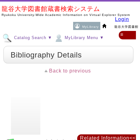
龍谷大学図書館蔵書検索システム
Ryukoku University-Wide Academic Information on Virtual Explorer System
Login
MyLibrary
龍谷大学図書館
≡
Catalog Search ▼
MyLibrary Menu ▼
Bibliography Details
Back to previous
Related Information<<