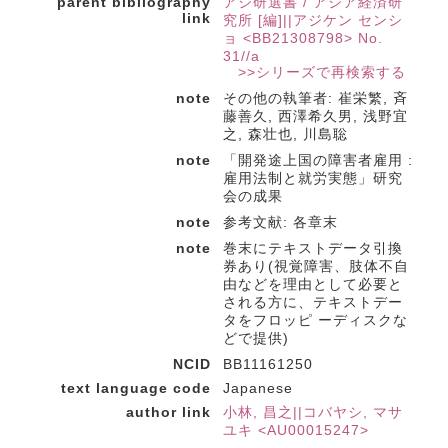
parent bibliography
アジ研選書 / アジア経済研
link
究所 [編]||アジケン センシ
ョ <BB21308798> No.
31//a
>>シリーズで再検索する
note
その他の執筆者: 崔栄繁, 斉
藤善久, 西澤希久男, 浅野宜
之, 森壮也, 川島聡
note
「開発途上国の障害者雇用 :
雇用法制と就労実態」研究
会の成果
note
参考文献: 各章末
note
巻末にテキストデータ引換
券あり(視覚障害、肢体不自
由などを理由として必要と
される方に、テキストデー
タをフロッピ ーディスクな
どで提供)
NCID
BB11161250
text language code
Japanese
author link
小林, 昌之||コバヤシ, マサ
ユキ <AU00015247>