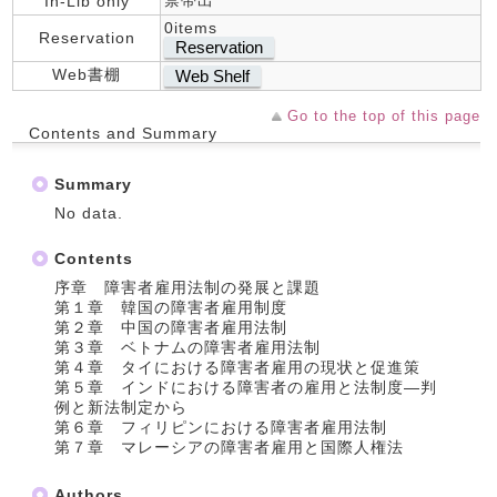
禁帯出
In-Lib only
0items
Reservation
Reservation
Web書棚
Web Shelf
Go to the top of this page
Contents and Summary
Summary
No data.
Contents
序章 障害者雇用法制の発展と課題
第１章 韓国の障害者雇用制度
第２章 中国の障害者雇用法制
第３章 ベトナムの障害者雇用法制
第４章 タイにおける障害者雇用の現状と促進策
第５章 インドにおける障害者の雇用と法制度―判
例と新法制定から
第６章 フィリピンにおける障害者雇用法制
第７章 マレーシアの障害者雇用と国際人権法
Authors