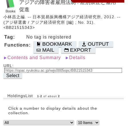
アジアの障害者雇用法制 : 差別禁止と雇用
促進
小林昌之編. -- 日本貿易振興機構アジア経済研究所, 2012. --
(アジ研選書 / アジア経済研究所 [編] ; No. 31).
<BB21515343>
Tag:
No tag is registered
BOOKMARK
OUTPUT
Functions:
MAIL
EXPORT
Contents and Summary
Details
URL:
Select
HoldingsList
1
-
2
of about
2
Click a number to display details about the
collection.