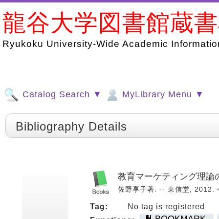
龍谷大学図書館蔵
Ryukoku University-Wide Academic Information
Catalog Search ▼
MyLibrary Menu ▼
Bibliography Details
教育マーケティング理論
佐野享子著. -- 東信堂, 2012. 
Tag:
No tag is registered
BOOKMARK