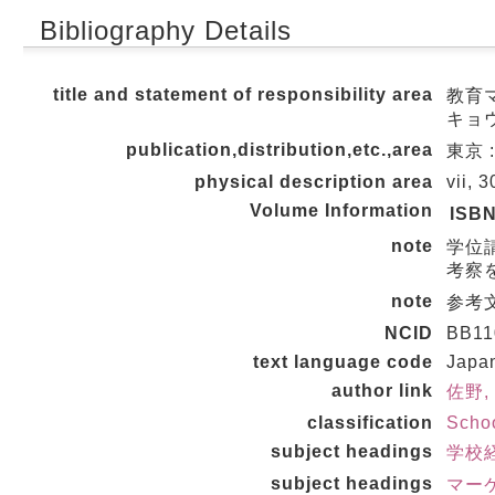
Bibliography Details
title and statement of responsibility area
教育
キョ
publication,distribution,etc.,area
東京 :
physical description area
vii, 
Volume Information
ISB
note
学位
考察
note
参考文
NCID
BB11
text language code
Japa
author link
佐野, 
classification
Schoo
subject headings
学校
subject headings
マー