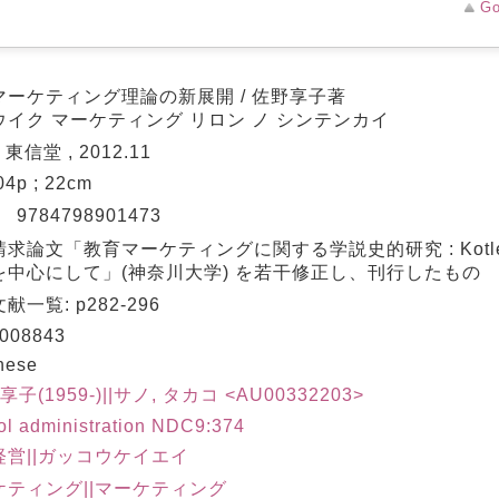
Go
マーケティング理論の新展開 / 佐野享子著
ウイク マーケティング リロン ノ シンテンカイ
 東信堂 , 2012.11
304p ; 22cm
N
9784798901473
請求論文「教育マーケティングに関する学説史的研究 : Kotl
を中心にして」(神奈川大学) を若干修正し、刊行したもの
献一覧: p282-296
008843
nese
享子(1959-)||サノ, タカコ <AU00332203>
l administration NDC9:374
経営||ガッコウケイエイ
ケティング||マーケティング