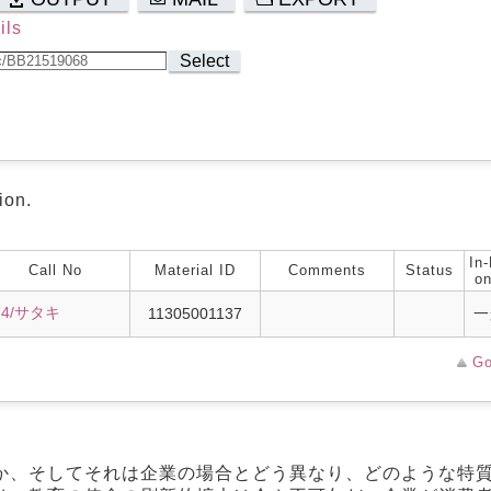
ils
Select
ion.
In-
Call No
Material ID
Comments
Status
on
74/サタキ
11305001137
一
Go
か、そしてそれは企業の場合とどう異なり、どのような特