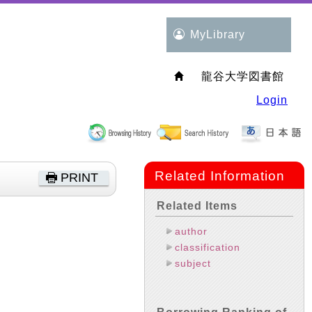
MyLibrary
龍谷大学図書館
Login
Related Information
PRINT
Related Items
author
classification
subject