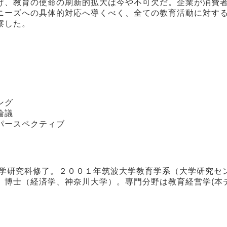
け、教育の使命の刷新的拡大は今や不可欠だ。企業が消費
ニーズへの具体的対応へ導くべく、全ての教育活動に対す
察した。
ング
論議
パースペクティブ
科学研究科修了。２００１年筑波大学教育学系（大学研究セ
。博士（経済学、神奈川大学）。専門分野は教育経営学(本