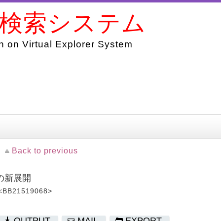
書検索システム
 on Virtual Explorer System
Back to previous
の新展開
<BB21519068>
OUTPUT
MAIL
EXPORT