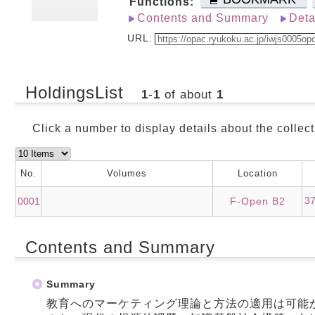
Functions:
Contents and Summary
Deta
URL:
HoldingsList
1
-
1
of about
1
Click a number to display details about the collect
No.
Volumes
Location
3
0001
F-Open B2
Contents and Summary
Summary
教育へのマーケティング理論と方法の適用は可能