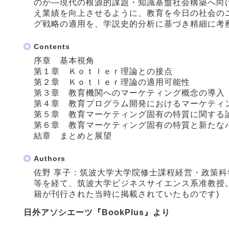
のか―現代の根源的課題・知識基盤社会構築へ向
え業績を向上させるように、教育を今日の社会の
グ戦略の適用を、学説史的分析に基づき精細に考
Contents
序章 基本視角
第１章 Ｋｏｔｌｅｒ理論との接点
第２章 Ｋｏｔｌｅｒ理論の適用可能性
第３章 教育機関へのマーケティング概念の導入
第４章 教育プログラム開発におけるマーケティ
第５章 教育マーケティング固有の特質に関する
第６章 教育マーケティング固有の特質と新たな
結章 まとめと展望
Authors
佐野 享子：筑波大学大学院修士課程経営・政策
等を経て、筑波大学ビジネスサイエンス系准教授
籍が刊行された当時に掲載されていたものです)
日外アソシエーツ『BookPlus』より