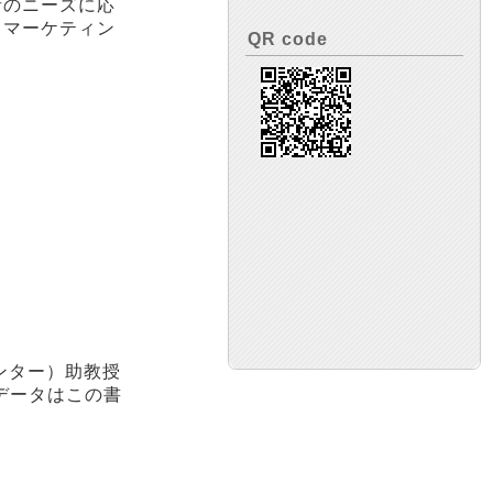
者のニーズに応
るマーケティン
QR code
ンター）助教授
データはこの書