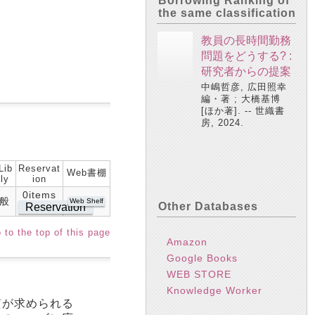
Borrowing Ranking of
the same classification
教員の長時間勤務
問題をどうする? :
研究者からの提案
中嶋哲彦, 広田照幸
編・著 ; 大橋基博
[ほか著]. -- 世織書
房, 2024.
Lib
Reservat
Web書棚
ly
ion
0items
般
Web Shelf
Other Databases
Reservation
 to the top of this page
Amazon
Google Books
WEB STORE
Knowledge Worker
質が求められる