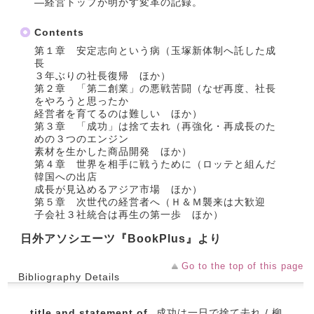
―経営トップが明かす変革の記録。
Contents
第１章 安定志向という病（玉塚新体制へ託した成
長
３年ぶりの社長復帰 ほか）
第２章 「第二創業」の悪戦苦闘（なぜ再度、社長
をやろうと思ったか
経営者を育てるのは難しい ほか）
第３章 「成功」は捨て去れ（再強化・再成長のた
めの３つのエンジン
素材を生かした商品開発 ほか）
第４章 世界を相手に戦うために（ロッテと組んだ
韓国への出店
成長が見込めるアジア市場 ほか）
第５章 次世代の経営者へ（Ｈ＆Ｍ襲来は大歓迎
子会社３社統合は再生の第一歩 ほか）
日外アソシエーツ『BookPlus』より
Go to the top of this page
Bibliography Details
title and statement of
成功は一日で捨て去れ / 柳