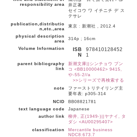
responsibility area
井正著
セイコウ ワ イチニチ デ ス
テサレ
publication,distributio
東京 : 新潮社 , 2012.4
n,etc.,area
physical description
314p ; 16cm
area
Volume Information
ISB
978410128452
N
1
parent bibliography
新潮文庫||シンチョウ ブン
link
コ <BB10000462> 9415,
や-55-2//a
>>シリーズで再検索する
note
ファーストリテイリング主
要年表: p305-314
NCID
BB08821781
text language code
Japanese
author link
柳井, 正(1949-)||ヤナイ, タ
ダシ <AU00295407>
classification
Mercantile business
NDC8:673.7