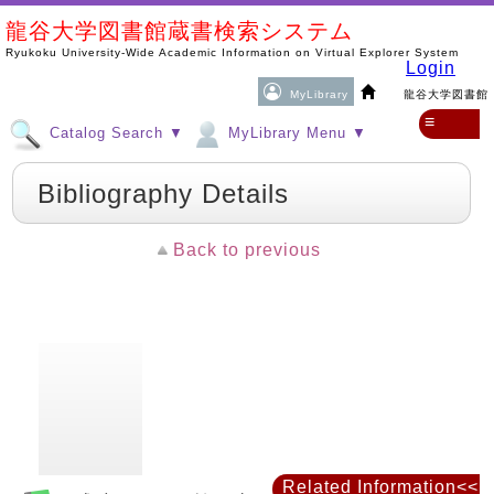
龍谷大学図書館蔵書検索システム
Ryukoku University-Wide Academic Information on Virtual Explorer System
Login
MyLibrary
龍谷大学図書館
≡
Catalog Search ▼
MyLibrary Menu ▼
Bibliography Details
Back to previous
Related Information<<