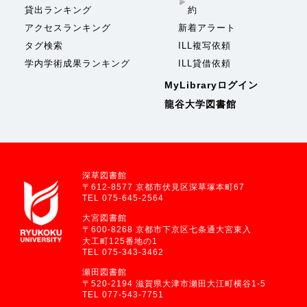
貸出ランキング
約
アクセスランキング
新着アラート
タグ検索
ILL複写依頼
学内学術成果ランキング
ILL貸借依頼
MyLibraryログイン
龍谷大学図書館
深草図書館
〒612-8577 京都市伏見区深草塚本町67
TEL 075-645-2564
大宮図書館
〒600-8268 京都市下京区七条通大宮東入
大工町125番地の1
TEL 075-343-3462
瀬田図書館
〒520-2194 滋賀県大津市瀬田大江町横谷1-5
TEL 077-543-7751