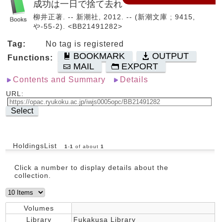
成功は一日で捨て去れ
柳井正著. -- 新潮社, 2012. -- (新潮文庫 ; 9415,
や-55-2). <BB21491282>
Tag:
No tag is registered
BOOKMARK
OUTPUT
Functions:
MAIL
EXPORT
Contents and Summary
Details
URL:
Select
HoldingsList
1
-
1
of about
1
Click a number to display details about the
collection.
Volumes
Library
Fukakusa Library