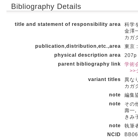
Bibliography Details
title and statement of responsibility area
科学
金澤一
カガク
publication,distribution,etc.,area
東京 
physical description area
207p
parent bibliography link
学術会
>>
variant titles
異な
カガク
note
編集
note
その他
壽一,
きみ
note
執筆
NCID
BB06