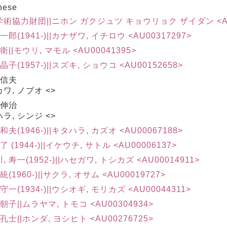
nese
術協力財団||ニホン ガクジュツ キョウリョク ザイダン <AU0
 一郎(1941-)||カナザワ, イチロウ <AU00317297>
 衛||モウリ, マモル <AU00041395>
晶子(1957-)||スズキ, ショウコ <AU00152658>
 信夫
ワ, ノブオ <>
 伸治
ラ, シンジ <>
和夫(1946-)||キタハラ, カズオ <AU00067188>
了 (1944-)||イケウチ, サトル <AU00006137>
, 寿一(1952-)||ハセガワ, トシカズ <AU00014911>
統(1960-)||サクラ, オサム <AU00019727>
 守一(1934-)||ウシオギ, モリカズ <AU00044311>
 朝子||ムラヤマ, トモコ <AU00304934>
 孔士||ホンダ, ヨシヒト <AU00276725>