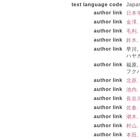
text language code
Japa
author link
日本学
author link
金澤,
author link
毛利,
author link
鈴木, 
author link
早川,
ハヤカ
author link
福原,
フクハ
author link
北原, 
author link
池内, 
author link
長谷川
author link
佐倉, 
author link
潮木,
author link
村山,
author link
本田,