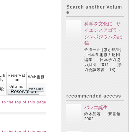
Search another Volum
e
科学を文化に : サ
イエンスアゴラ・
シンポジウムの記
録
金澤一郎 [ほか執筆]
; 日本学術協力財団
編集. -- 日本学術協
力財団, 2011. -- (学
術会議叢書 ; 18).
Lib
Reservat
Web書棚
ly
ion
0items
般
Web Shelf
Reservation
recommended access
 to the top of this page
バレエ誕生
鈴木晶著. -- 新書館,
2002.
 to the top of this page