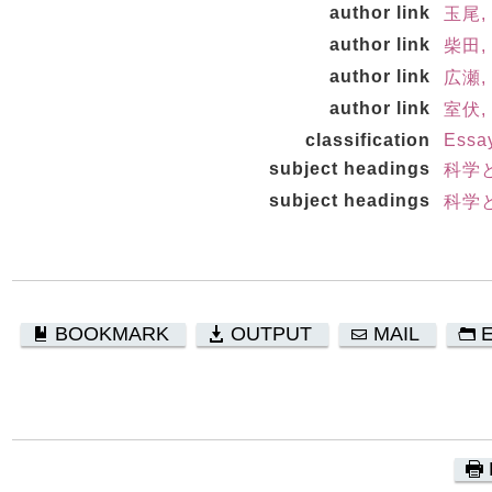
author link
玉尾,
author link
柴田,
author link
広瀬, 
author link
室伏,
classification
Essa
subject headings
科学
subject headings
科学
BOOKMARK
OUTPUT
MAIL