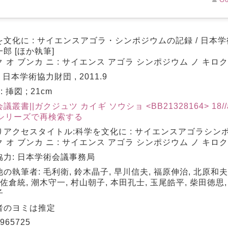
を文化に : サイエンスアゴラ・シンポジウムの記録 / 日本学
郎 [ほか執筆]
 オ ブンカ ニ : サイエンス アゴラ シンポジウム ノ キロク
: 日本学術協力財団 , 2011.9
 : 挿図 ; 21cm
議叢書||ガクジュツ カイギ ソウショ <BB21328164> 18//
シリーズで再検索する
りアクセスタイトル:科学を文化に : サイエンスアゴラシン
 オ ブンカ ニ : サイエンス アゴラ シンポジウム ノ キロク
協力: 日本学術会議事務局
の執筆者: 毛利衛, 鈴木晶子, 早川信夫, 福原伸治, 北原和夫
 佐倉統, 潮木守一, 村山朝子, 本田孔士, 玉尾皓平, 柴田徳思,
子
者のヨミは推定
965725