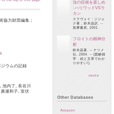
汝の症候を楽しめ
: ハリウッドVSラ
カン
スラヴォイ・ジジェ
術協力財団編集 ;
ク著 ; 鈴木晶訳. --
筑摩書房, 2001.
フロイトの精神分
析
鈴木晶著. -- ナツメ
a
社, 2004. -- (図解雑
学 : 絵と文章でわか
りやすい!).
ポジウムの記録
next
, 池内了, 長谷川
 廣瀬和子, 室伏
Other Databases
Amazon