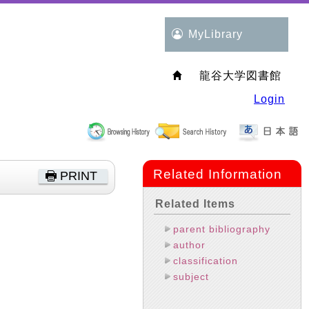
MyLibrary
龍谷大学図書館
Login
Related Information
PRINT
Related Items
parent bibliography
author
classification
subject