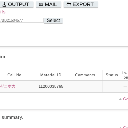
OUTPUT
MAIL
EXPORT
ils
Select
ion.
In-
Call No
Material ID
Comments
Status
on
04/ニホカ
11200038765
一
Go
d summary.
Go