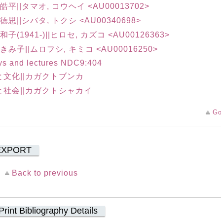
 皓平||タマオ, コウヘイ <AU00013702>
 徳思||シバタ, トクシ <AU00340698>
和子(1941-)||ヒロセ, カズコ <AU00126363>
 きみ子||ムロフシ, キミコ <AU00016250>
ys and lectures NDC9:404
と文化||カガクトブンカ
と社会||カガクトシャカイ
Go
EXPORT
Back to previous
Print Bibliography Details