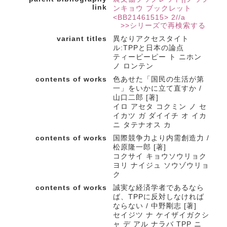
link
ンキョウ ブックレット
<BB21461515> 2//a
>>シリーズで再検索する
variant titles
異なりアクセスタイト
ル:TPPと日本の論点
ティーピーピー ト ニホン
ノ ロンテン
contents of works
色あせた「国民の生活が第
一」をいかに立て直すか /
山口二郎 [著]
イロ アセタ コクミン ノ セ
イカツ ガ ダイイチ オ イカ
ニ タテナオス カ
contents of works
国際競争力より内需創造力 /
松原隆一郎 [著]
コクサイ キョウソウリョク
ヨリ ナイジュ ソウゾウリョ
ク
contents of works
誠実な経済学者であるなら
ば、TPPに反対しなければ
ならない / 中野剛志 [著]
セイジツ ナ ケイザイガクシ
ャ デ アル ナラバ TPP ニ