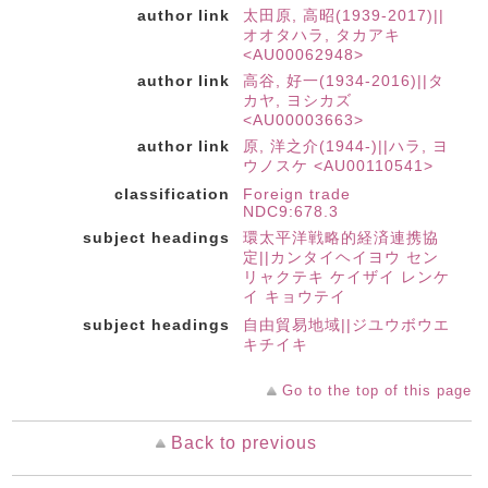
author link
太田原, 高昭(1939-2017)||
オオタハラ, タカアキ
<AU00062948>
author link
高谷, 好一(1934-2016)||タ
カヤ, ヨシカズ
<AU00003663>
author link
原, 洋之介(1944-)||ハラ, ヨ
ウノスケ <AU00110541>
classification
Foreign trade
NDC9:678.3
subject headings
環太平洋戦略的経済連携協
定||カンタイヘイヨウ セン
リャクテキ ケイザイ レンケ
イ キョウテイ
subject headings
自由貿易地域||ジユウボウエ
キチイキ
Go to the top of this page
Back to previous