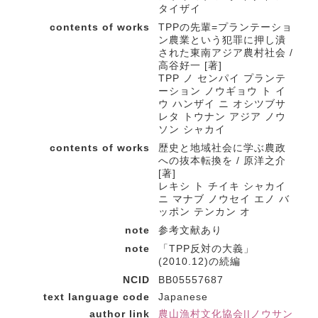
タイザイ
contents of works
TPPの先輩=プランテーショ
ン農業という犯罪に押し潰
された東南アジア農村社会 /
高谷好一 [著]
TPP ノ センパイ プランテ
ーション ノウギョウ ト イ
ウ ハンザイ ニ オシツブサ
レタ トウナン アジア ノウ
ソン シャカイ
contents of works
歴史と地域社会に学ぶ農政
への抜本転換を / 原洋之介
[著]
レキシ ト チイキ シャカイ
ニ マナブ ノウセイ エノ バ
ッポン テンカン オ
note
参考文献あり
note
「TPP反対の大義」
(2010.12)の続編
NCID
BB05557687
text language code
Japanese
author link
農山漁村文化協会||ノウサン