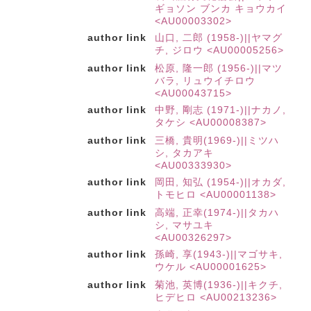
ギョソン ブンカ キョウカイ
<AU00003302>
author link
山口, 二郎 (1958-)||ヤマグ
チ, ジロウ <AU00005256>
author link
松原, 隆一郎 (1956-)||マツ
バラ, リュウイチロウ
<AU00043715>
author link
中野, 剛志 (1971-)||ナカノ,
タケシ <AU00008387>
author link
三橋, 貴明(1969-)||ミツハ
シ, タカアキ
<AU00333930>
author link
岡田, 知弘 (1954-)||オカダ,
トモヒロ <AU00001138>
author link
高端, 正幸(1974-)||タカハ
シ, マサユキ
<AU00326297>
author link
孫崎, 享(1943-)||マゴサキ,
ウケル <AU00001625>
author link
菊池, 英博(1936-)||キクチ,
ヒデヒロ <AU00213236>