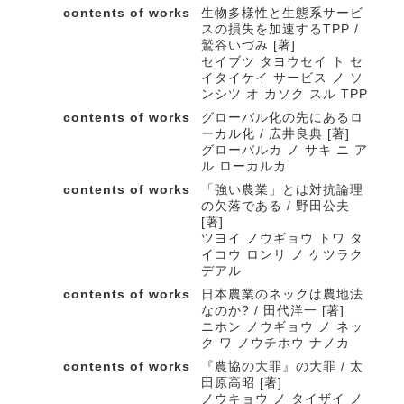
contents of works
生物多様性と生態系サービ
スの損失を加速するTPP /
鷲谷いづみ [著]
セイブツ タヨウセイ ト セ
イタイケイ サービス ノ ソ
ンシツ オ カソク スル TPP
contents of works
グローバル化の先にあるロ
ーカル化 / 広井良典 [著]
グローバルカ ノ サキ ニ ア
ル ローカルカ
contents of works
「強い農業」とは対抗論理
の欠落である / 野田公夫
[著]
ツヨイ ノウギョウ トワ タ
イコウ ロンリ ノ ケツラク
デアル
contents of works
日本農業のネックは農地法
なのか? / 田代洋一 [著]
ニホン ノウギョウ ノ ネッ
ク ワ ノウチホウ ナノカ
contents of works
『農協の大罪』の大罪 / 太
田原高昭 [著]
ノウキョウ ノ タイザイ ノ