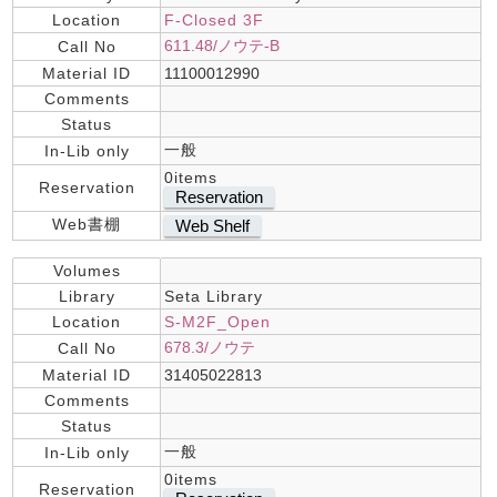
Location
F-Closed 3F
611.48/ノウテ-B
Call No
Material ID
11100012990
Comments
Status
一般
In-Lib only
0items
Reservation
Reservation
Web書棚
Web Shelf
Volumes
Library
Seta Library
Location
S-M2F_Open
678.3/ノウテ
Call No
Material ID
31405022813
Comments
Status
一般
In-Lib only
0items
Reservation