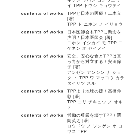
キケン ヤバン コノウエ ナ
イ TPP トウシ キョウテイ
contents of works
TPPと日本の医療 / 二木立
[著]
TPP ト ニホン ノ イリョウ
contents of works
日本医師会もTPPに懸念を
声明 / 日本医師会 [著]
ニホン イシカイ モ TPP ニ
ケネン オ セイメイ
contents of works
安全、安心な食とTPPは真
っ向から対立する / 安田節
子 [著]
アンゼン アンシン ナ ショ
ク ト TPP ワ マッコウ カラ
タイリツ スル
contents of works
TPPより地球の掟 / 高橋伸
彰 [著]
TPP ヨリ チキュウ ノ オキ
テ
contents of works
労働の尊厳を壊すTPP / 関
岡英之 [著]
ロウドウ ノ ソンゲン オ コ
ワス TPP