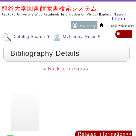
龍谷大学図書館蔵書検索システム
Ryukoku University-Wide Academic Information on Virtual Explorer System
Login
MyLibrary
龍谷大学図書館
≡
Catalog Search ▼
MyLibrary Menu ▼
Bibliography Details
Back to previous
Related Information<<