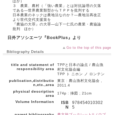
ほか）
３ 農業、農村（「強い農業」とは対抗論理の欠落
である―世界農業類型からＴＰＰを批判する
日本農業のネックは農地法なのか？―農地法再改正
より世代交代支援策を
『農協の大罪』の大罪―山下一仁氏の農業・農協論
批判 ほか）
日外アソシエーツ『BookPlus』より
Go to the top of this page
Bibliography Details
title and statement of
TPPと日本の論点 / 農山漁
responsibility area
村文化協会編
TPP ト ニホン ノ ロンテン
publication,distributio
東京 : 農山漁村文化協会 ,
n,etc.,area
2011.4
physical description
174p : 挿図 ; 21cm
area
Volume Information
ISB
978454010302
N
5
parent bibliography
農文協ブックレット||ノウブ