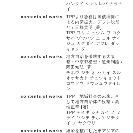
ハンタイ シナケレバ ナラナ
イ
contents of works
TPPより急務は国債増発に
よる内需拡大、デフレ脱却
だ / 三橋貴明 [著]
TPP ヨリ キュウム ワ コク
サイ ゾウハツ ニ ヨル ナイ
ジュ カクダイ デフレ ダッ
キャク ダ
contents of works
地方自治を破壊する大阪
都・中京都構想・道州制論 /
岡田知弘 [著]
チホウ ジチ オ ハカイ スル
オオサカト チュウキョウト
コウソウ ドウシュウセイロ
ン
contents of works
TPP、地域社会の未来、そ
して地方自治体の役割 / 高
端正幸 [著]
TPP チイキ シャカイ ノ ミ
ライ ソシテ チホウ ジチタ
イ ノ ヤクワリ
contents of works
経済を核にした東アジアの