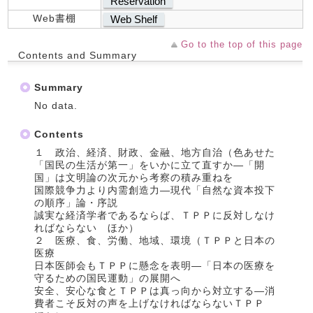
Reservation
Web書棚
Web Shelf
Go to the top of this page
Contents and Summary
Summary
No data.
Contents
１ 政治、経済、財政、金融、地方自治（色あせた
「国民の生活が第一」をいかに立て直すか―「開
国」は文明論の次元から考察の積み重ねを
国際競争力より内需創造力―現代「自然な資本投下
の順序」論・序説
誠実な経済学者であるならば、ＴＰＰに反対しなけ
ればならない ほか）
２ 医療、食、労働、地域、環境（ＴＰＰと日本の
医療
日本医師会もＴＰＰに懸念を表明―「日本の医療を
守るための国民運動」の展開へ
安全、安心な食とＴＰＰは真っ向から対立する―消
費者こそ反対の声を上げなければならないＴＰＰ