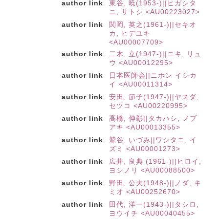
author link
東谷, 暁(1953-)||ヒガシタ
ニ, サトシ <AU00223027>
author link
関岡, 英之(1961-)||セキオ
カ, ヒデユキ
<AU00007709>
author link
二木, 立(1947-)||ニキ, リュ
ウ <AU00012295>
author link
日本医師会||ニホン イシカ
イ <AU00011314>
author link
安田, 節子(1947-)||ヤスダ,
セツコ <AU00220995>
author link
高橋, 伸彰||タカハシ, ノブ
アキ <AU00013355>
author link
鷲谷, いづみ||ワシタニ, イ
ズミ <AU00001273>
author link
広井, 良典 (1961-)||ヒロイ,
ヨシノリ <AU00088500>
author link
野田, 公夫(1948-)||ノダ, キ
ミオ <AU00252670>
author link
田代, 洋一(1943-)||タシロ,
ヨウイチ <AU00040455>