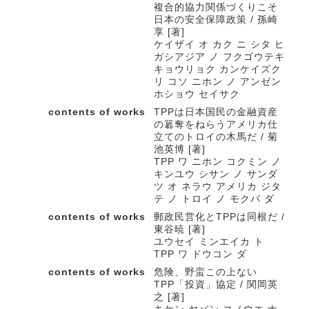
複合的協力関係づくりこそ
日本の安全保障政策 / 孫崎
享 [著]
ケイザイ オ カク ニ シタ ヒ
ガシアジア ノ フクゴウテキ
キョウリョク カンケイズク
リ コソ ニホン ノ アンゼン
ホショウ セイサク
contents of works
TPPは日本国民の金融資産
の簒奪をねらうアメリカ仕
立てのトロイの木馬だ / 菊
池英博 [著]
TPP ワ ニホン コクミン ノ
キンユウ シサン ノ サンダ
ツ オ ネラウ アメリカ ジタ
テ ノ トロイ ノ モクバ ダ
contents of works
郵政民営化とTPPは同根だ /
東谷暁 [著]
ユウセイ ミンエイカ ト
TPP ワ ドウコン ダ
contents of works
危険、野蛮この上ない
TPP「投資」協定 / 関岡英
之 [著]