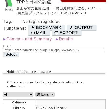
TPPと日本の論点
農山漁村文化協会編. -- 農山漁村文化協会, 2011. --
(農文協ブックレット ; 2). <BB21459976>
Tag:
No tag is registered
BOOKMARK
OUTPUT
Functions:
MAIL
EXPORT
Contents and Summary
Details
URL:
Select
HoldingsList
1
-
2
of about
2
Click a number to display details about the
collection.
Volumes
Library
Fukakusa Library