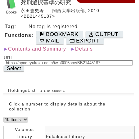
死刑選択基準の研究
永田憲史著. -- 関西大学出版部, 2010.
<BB21445187>
Tag:
No tag is registered
BOOKMARK
OUTPUT
Functions:
MAIL
EXPORT
Contents and Summary
Details
URL:
Select
HoldingsList
1
-
1
of about
1
Click a number to display details about the
collection.
Volumes
Library
Fukakusa Library