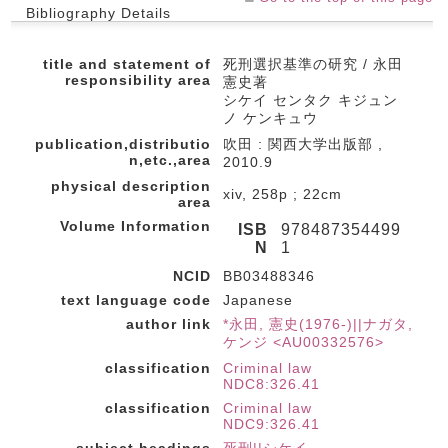
Bibliography Details
title and statement of
死刑選択基準の研究 / 永田
responsibility area
憲史著
シケイ センタク キジュン
ノ ケンキュウ
publication,distributio
吹田 : 関西大学出版部 ,
n,etc.,area
2010.9
physical description
xiv, 258p ; 22cm
area
Volume Information
ISB
978487354499
N
1
NCID
BB03488346
text language code
Japanese
author link
*永田, 憲史(1976-)||ナガタ,
ケンジ <AU00332576>
classification
Criminal law
NDC8:326.41
classification
Criminal law
NDC9:326.41