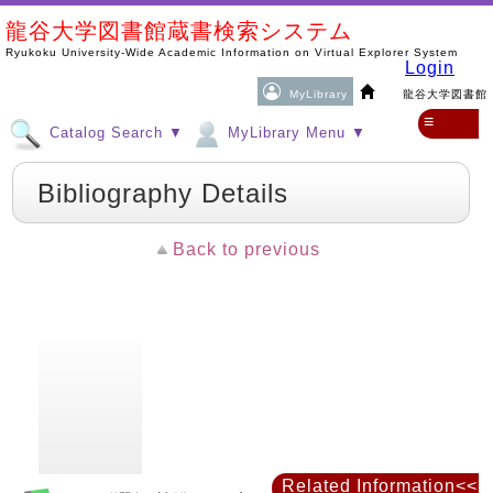
龍谷大学図書館蔵書検索システム
Ryukoku University-Wide Academic Information on Virtual Explorer System
Login
MyLibrary
龍谷大学図書館
≡
Catalog Search ▼
MyLibrary Menu ▼
Bibliography Details
Back to previous
Related Information<<