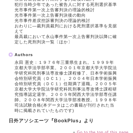
犯行当時少年であった被告人に対する死刑選択基準
光市事件第一次上告審判決の理論的検討
光市事件第一次上告審判決後の動向
光市事件差戻控訴審判決の理論的検討
おわりに―裁判員裁判における死刑選択基準を見据
えて
最高裁において永山事件第一次上告審判決以降に確
定した死刑判決一覧〔ほか〕
Authors
永田 憲史：１９７６年三重県生まれ。１９９９年
京都大学法学部卒業。２００１年京都大学大学院法
学研究科民刑事法専攻修士課程修了、日本学術振興
会特別研究員（ＤＣ１）。２００４年日本学術振興
会特別研究員（ＤＣ１）任期満了退職。２００５年
京都大学大学院法学研究科民刑事法専攻博士課程研
究指導認定退学。２００５年関西大学法学部専任講
師。２００８年関西大学法学部准教授。１９９８年
司法試験合格(本データはこの書籍が刊行された当
時に掲載されていたものです)
日外アソシエーツ『BookPlus』より
Go to the top of this page