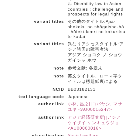
ル:Disability law in Asian
countries : challenge and
prospects for legal rights
variant titles
その他のタイトル:Ajia-
shokoku no shōgaisha-hō
: hōteki-kenri no kakuritsu
to kadai
variant titles
異なりアクセスタイトル:ア
ジア諸国の障害者法
アジア ショコク ノ ショウ
ガイシャ ホウ
note
参考文献: 各章末
note
英文タイトル、ローマ字タ
イトルは標題紙裏による
NCID
BB03182131
text language code
Japanese
author link
小林, 昌之||コバヤシ, マサ
ユキ <AU00015247>
author link
アジア経済研究所||アジア
ケイザイ ケンキュウジョ
<AU00000016>
classification
Social welfare