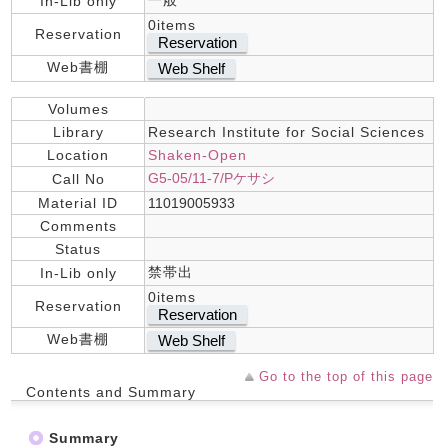
一般
In-Lib only
0items
Reservation
Reservation
Web書棚
Web Shelf
Volumes
Library
Research Institute for Social Sciences
Location
Shaken-Open
G5-05/11-7/Pケサシ
Call No
Material ID
11019005933
Comments
Status
禁帯出
In-Lib only
0items
Reservation
Reservation
Web書棚
Web Shelf
Go to the top of this page
Contents and Summary
Summary