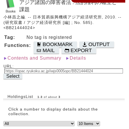
アジア諸国の障害者法 : 法的権利の確立と
課題
小林昌之編. -- 日本貿易振興機構アジア経済研究所, 2010. --
(研究双書 / アジア経済研究所 [編] ; No. 585).
<BB21444024>
Tag:
No tag is registered
BOOKMARK
OUTPUT
Functions:
MAIL
EXPORT
Contents and Summary
Details
URL:
Select
HoldingsList
1
-
3
of about
3
Click a number to display details about the
collection.