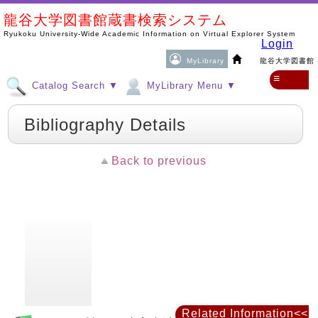
龍谷大学図書館蔵書検索システム
Ryukoku University-Wide Academic Information on Virtual Explorer System
Login
MyLibrary
龍谷大学図書館
≡
Catalog Search ▼
MyLibrary Menu ▼
Bibliography Details
Back to previous
Related Information<<