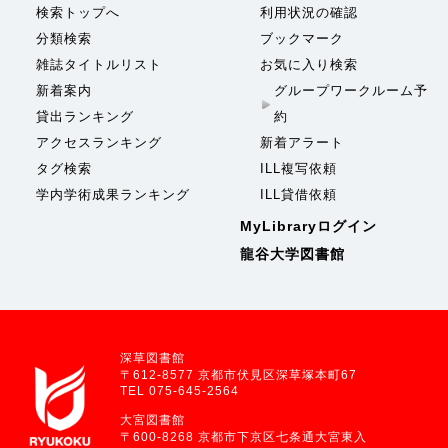
検索トップへ
利用状況の確認
分類検索
ブックマーク
雑誌タイトルリスト
お気に入り検索
新着案内
グループワークルーム予
貸出ランキング
約
アクセスランキング
新着アラート
タグ検索
ILL複写依頼
学内学術成果ランキング
ILL貸借依頼
MyLibraryログイン
龍谷大学図書館
深草図書館
〒612-8577 京都市伏見区深草塚本町67
TEL 075-645-2564
大宮図書館
〒600-8268 京都市下京区七条通大宮東入