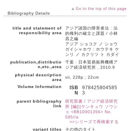
Go to the top of this page
Bibliography Details
title and statement of
アジア諸国の障害者法 : 法
responsibility area
的権利の確立と課題 / 小林
昌之編
アジア ショコク ノ ショウ
ガイシャホウ : ホウテキ ケ
ンリ ノ カクリツ ト カダイ
publication,distributio
千葉 : 日本貿易振興機構ア
n,etc.,area
ジア経済研究所 , 2010.9
physical description
vii, 228p ; 22cm
area
Volume Information
ISB
978425804585
N
3
parent bibliography
研究双書 / アジア経済研究
link
所 [編]||ケンキュウ ソウシ
ョ <BB10001356> No.
585//a
>>シリーズで再検索する
variant titles
その他のタイト