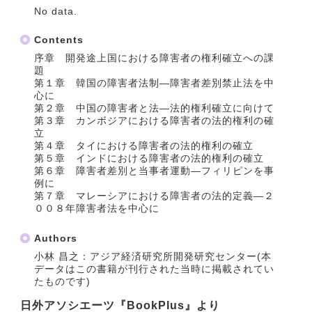
No data.
Contents
序章 開発途上国における障害者の権利確立への課
題
第１章 韓国の障害者法制―障害者差別禁止法を中
心に
第２章 中国の障害者と法―法的権利確立に向けて
第３章 カンボジアにおける障害者の法的権利の確
立
第４章 タイにおける障害者の法的権利の確立
第５章 インドにおける障害者の法的権利の確立
第６章 障害者差別と当事者運動―フィリピンを事
例に
第７章 マレーシアにおける障害者の法的定義―２
００８年障害者法を中心に
Authors
小林 昌之：アジア経済研究所開発研究センター(本
データはこの書籍が刊行された当時に掲載されてい
たものです)
日外アソシエーツ『BookPlus』より