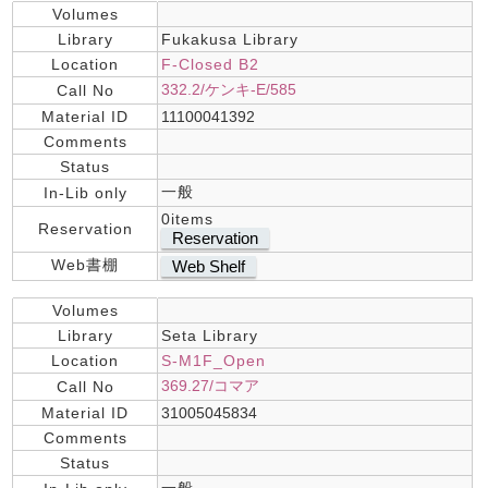
Volumes
Library
Fukakusa Library
Location
F-Closed B2
332.2/ケンキ-E/585
Call No
Material ID
11100041392
Comments
Status
一般
In-Lib only
0items
Reservation
Reservation
Web書棚
Web Shelf
Volumes
Library
Seta Library
Location
S-M1F_Open
369.27/コマア
Call No
Material ID
31005045834
Comments
Status