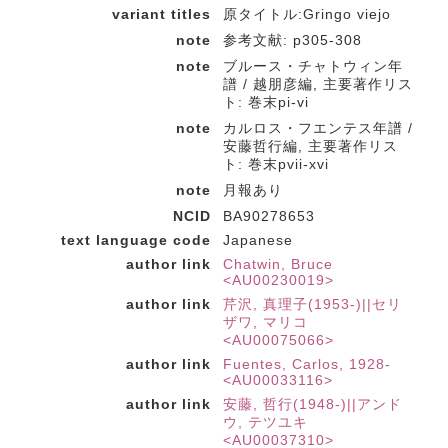
variant titles
原タイトル:Gringo viejo
note
参考文献: p305-308
note
ブルース・チャトウィン年
譜 / 越朋彦編, 主要著作リス
ト: 巻末pi-vi
note
カルロス・フエンテス年譜 /
安藤哲行編, 主要著作リス
ト: 巻末pvii-xvi
note
月報あり
NCID
BA90278653
text language code
Japanese
author link
Chatwin, Bruce
<AU00230019>
author link
芹沢, 真理子(1953-)||セリ
ザワ, マリコ
<AU00075066>
author link
Fuentes, Carlos, 1928-
<AU00033116>
author link
安藤, 哲行(1948-)||アンド
ウ, テツユキ
<AU00037310>