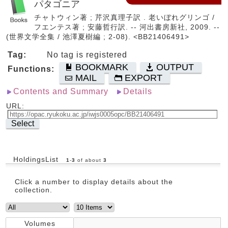
パタゴニア
チャトウィン著 ; 芹沢真理子訳 . 老いぼれグリンゴ /
フエンテス著 ; 安藤哲行訳. -- 河出書房新社, 2009. --
(世界文学全集 / 池澤夏樹編 ; 2-08). <BB21406491>
Tag:
No tag is registered
BOOKMARK
OUTPUT
Functions:
MAIL
EXPORT
Contents and Summary
Details
URL:
Select
HoldingsList
1
-
3
of about
3
Click a number to display details about the
collection.
Volumes