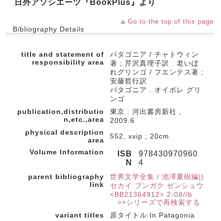
日外アソシエーツ『BookPlus』より
Go to the top of this page
Bibliography Details
title and statement of
パタゴニア / チャトウィン
responsibility area
著 ; 芹沢真理子訳 . 老いぼ
れグリンゴ / フエンテス著 ;
安藤哲行訳
パタゴニア . オイボレ グリ
ンゴ
publication,distributio
東京 : 河出書房新社 ,
n,etc.,area
2009.6
physical description
552, xvip ; 20cm
area
Volume Information
ISB
978430970960
N
4
parent bibliography
世界文学全集 / 池澤夏樹編||
link
セカイ ブンガク ゼンシュウ
<BB21364912> 2-08//b
>>シリーズで再検索する
variant titles
原タイトル:In Patagonia