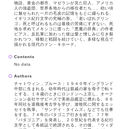
物語。黄金の都市、マゼランが見た巨人、アメリカ
人の強盗団、世界各地からの移住者たち…。幼い頃
に魅せられた一片の毛皮の記憶をもとに綴られる、
イギリス紀行文学の究極の形。「老いぼれグリン
ゴ」死と呼ばれるものは最後の苦痛にすぎない。死
地を求めてメキシコに渡った『悪魔の辞典』の作者
ビアス。反乱軍に加わった彼は愛と憎しみに引き裂
かれつつ、移動と戦闘を続けていく。多様な視点で
描かれる現代のドン・キホーテ。
Contents
No data.
Authors
チャトウィン，ブルース：１９４０年イングランド
中部に生まれる。幼年時代は親戚の家を母子で転々
とする。１８歳のときにロンドンへ上京し、オーク
ション会社サザビーズで美術品鑑定に携わる。６６
年同社を退職後考古学を学び、遊牧民に関するエッ
セイを執筆。『サンデイ・タイムズ』などでも仕事
をする。７４年のパタゴニア行きを経て、７７年
『パタゴニア』を発表し、２０世紀を代表する紀行
文学として各紙誌で絶讃される。その後、『ウィダ