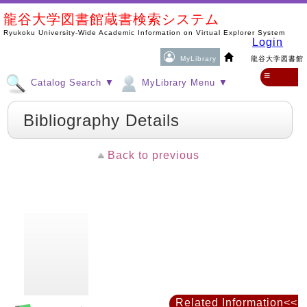
龍谷大学図書館蔵書検索システム
Ryukoku University-Wide Academic Information on Virtual Explorer System
Login
MyLibrary
龍谷大学図書館
≡
Catalog Search ▼
MyLibrary Menu ▼
Bibliography Details
Back to previous
Related Information<<