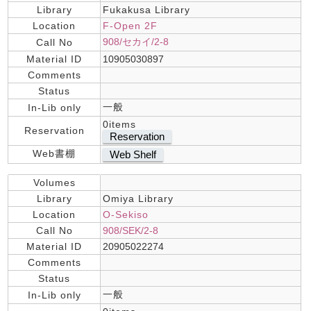
Library
Fukakusa Library
Location
F-Open 2F
908/セカイ/2-8
Call No
Material ID
10905030897
Comments
Status
一般
In-Lib only
0items
Reservation
Reservation
Web書棚
Web Shelf
Volumes
Library
Omiya Library
Location
O-Sekiso
Call No
908/SEK/2-8
Material ID
20905022274
Comments
Status
一般
In-Lib only