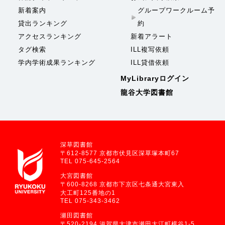
新着案内
グループワークルーム予
貸出ランキング
約
アクセスランキング
新着アラート
タグ検索
ILL複写依頼
学内学術成果ランキング
ILL貸借依頼
MyLibraryログイン
龍谷大学図書館
深草図書館
〒612-8577 京都市伏見区深草塚本町67
TEL 075-645-2564
大宮図書館
〒600-8268 京都市下京区七条通大宮東入
大工町125番地の1
TEL 075-343-3462
瀬田図書館
〒520-2194 滋賀県大津市瀬田大江町横谷1-5