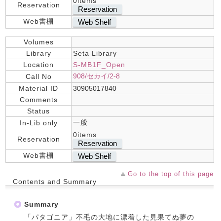
0items
Reservation
Reservation
Web書棚
Web Shelf
Volumes
Library
Seta Library
Location
S-MB1F_Open
908/セカイ/2-8
Call No
Material ID
30905017840
Comments
Status
一般
In-Lib only
0items
Reservation
Reservation
Web書棚
Web Shelf
Go to the top of this page
Contents and Summary
Summary
「パタゴニア」不毛の大地に漂着した見果てぬ夢の