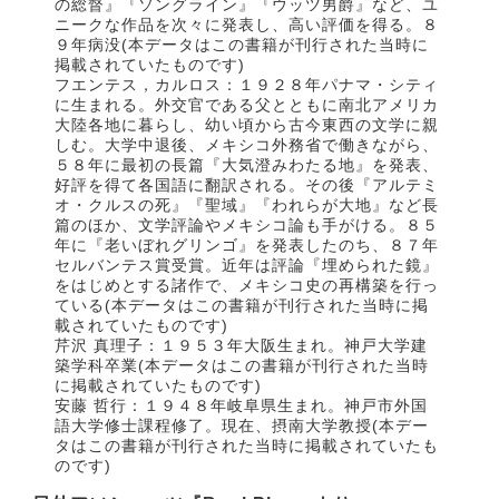
の総督』『ソングライン』『ウッツ男爵』など、ユ
ニークな作品を次々に発表し、高い評価を得る。８
９年病没(本データはこの書籍が刊行された当時に
掲載されていたものです)
フエンテス，カルロス：１９２８年パナマ・シティ
に生まれる。外交官である父とともに南北アメリカ
大陸各地に暮らし、幼い頃から古今東西の文学に親
しむ。大学中退後、メキシコ外務省で働きながら、
５８年に最初の長篇『大気澄みわたる地』を発表、
好評を得て各国語に翻訳される。その後『アルテミ
オ・クルスの死』『聖域』『われらが大地』など長
篇のほか、文学評論やメキシコ論も手がける。８５
年に『老いぼれグリンゴ』を発表したのち、８７年
セルバンテス賞受賞。近年は評論『埋められた鏡』
をはじめとする諸作で、メキシコ史の再構築を行っ
ている(本データはこの書籍が刊行された当時に掲
載されていたものです)
芹沢 真理子：１９５３年大阪生まれ。神戸大学建
築学科卒業(本データはこの書籍が刊行された当時
に掲載されていたものです)
安藤 哲行：１９４８年岐阜県生まれ。神戸市外国
語大学修士課程修了。現在、摂南大学教授(本デー
タはこの書籍が刊行された当時に掲載されていたも
のです)