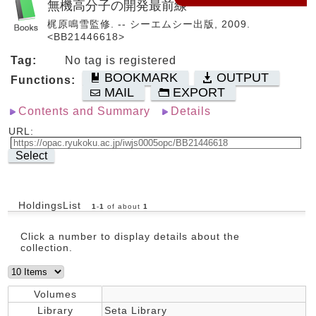
無機高分子の開発最前線
梶原鳴雪監修. -- シーエムシー出版, 2009.
<BB21446618>
Tag:
No tag is registered
BOOKMARK
OUTPUT
Functions:
MAIL
EXPORT
Contents and Summary
Details
URL:
Select
HoldingsList
1
-
1
of about
1
Click a number to display details about the
collection.
Volumes
Library
Seta Library