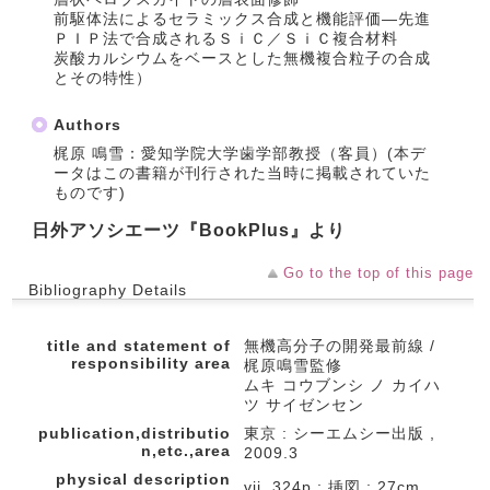
前駆体法によるセラミックス合成と機能評価―先進
ＰＩＰ法で合成されるＳｉＣ／ＳｉＣ複合材料
炭酸カルシウムをベースとした無機複合粒子の合成
とその特性）
Authors
梶原 鳴雪：愛知学院大学歯学部教授（客員）(本デ
ータはこの書籍が刊行された当時に掲載されていた
ものです)
日外アソシエーツ『BookPlus』より
Go to the top of this page
Bibliography Details
title and statement of
無機高分子の開発最前線 /
responsibility area
梶原鳴雪監修
ムキ コウブンシ ノ カイハ
ツ サイゼンセン
publication,distributio
東京 : シーエムシー出版 ,
n,etc.,area
2009.3
physical description
vii, 324p : 挿図 ; 27cm