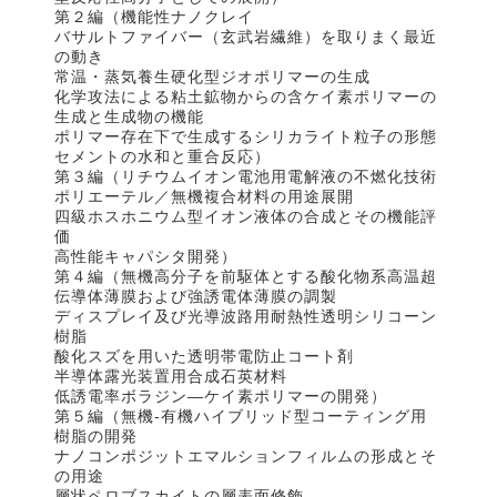
第２編（機能性ナノクレイ
バサルトファイバー（玄武岩繊維）を取りまく最近
の動き
常温・蒸気養生硬化型ジオポリマーの生成
化学攻法による粘土鉱物からの含ケイ素ポリマーの
生成と生成物の機能
ポリマー存在下で生成するシリカライト粒子の形態
セメントの水和と重合反応）
第３編（リチウムイオン電池用電解液の不燃化技術
ポリエーテル／無機複合材料の用途展開
四級ホスホニウム型イオン液体の合成とその機能評
価
高性能キャパシタ開発）
第４編（無機高分子を前駆体とする酸化物系高温超
伝導体薄膜および強誘電体薄膜の調製
ディスプレイ及び光導波路用耐熱性透明シリコーン
樹脂
酸化スズを用いた透明帯電防止コート剤
半導体露光装置用合成石英材料
低誘電率ボラジン―ケイ素ポリマーの開発）
第５編（無機‐有機ハイブリッド型コーティング用
樹脂の開発
ナノコンポジットエマルションフィルムの形成とそ
の用途
層状ペロブスカイトの層表面修飾