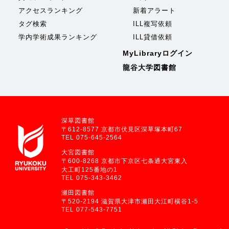
アクセスランキング
新着アラート
タグ検索
ILL複写依頼
学内学術成果ランキング
ILL貸借依頼
MyLibraryログイン
龍谷大学図書館
深草図書館
〒612-8577 京都市伏見区深草塚本町67
TEL 075-645-2564
大宮図書館
〒600-8268 京都市下京区七条通大宮東入
大工町125番地の1
TEL 075-343-3462
瀬田図書館
〒520-2194 滋賀県大津市瀬田大江町横谷1-5
TEL 077-543-7751