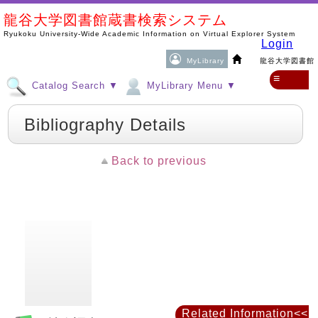
龍谷大学図書館蔵書検索システム
Ryukoku University-Wide Academic Information on Virtual Explorer System
Login
MyLibrary
龍谷大学図書館
≡
Catalog Search ▼
MyLibrary Menu ▼
Bibliography Details
Back to previous
Related Information<<