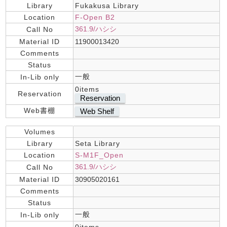
Library
Fukakusa Library
Location
F-Open B2
361.9/ハシシ
Call No
Material ID
11900013420
Comments
Status
一般
In-Lib only
0items
Reservation
Reservation
Web書棚
Web Shelf
Volumes
Library
Seta Library
Location
S-M1F_Open
361.9/ハシシ
Call No
Material ID
30905020161
Comments
Status
一般
In-Lib only