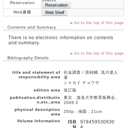
0items
Reservation
Reservation
Web書棚
Web Shelf
Go to the top of this page
Contents and Summary
There is no electronic information on contents
and summary.
Go to the top of this page
Bibliography Details
title and statement of
社会調査 / 原純輔, 浅川達人
responsibility area
著
シャカイ チョウサ
edition area
改訂版
publication,distributio
東京 : 放送大学教育振興会 ,
n,etc.,area
2009.3
physical description
250p : 挿図 ; 21cm
area
Volume Information
ISB
978459530930
N
4