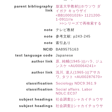
parent bibliography
放送大学教材||ホウソウ ダ
link
イガク キョウザイ
<BB10001026> 1121200-
1-0911//a
>>シリーズで再検索する
note
テレビ教材
note
参考文献: p243-245
note
索引あり
NCID
BA89575163
text language code
Japanese
author link
原, 純輔(1945-)||ハラ, ジュ
ンスケ <AU00064241>
author link
浅川, 達人(1965-)||アサカ
ワ, タツト <AU00287670>
classification
Sociology NDC9:361.9
classification
Social affairs. Labor
NDLC:EC37
subject headings
社会調査||シャカイチョウサ
subject headings
社会調査||シャカイチョウサ