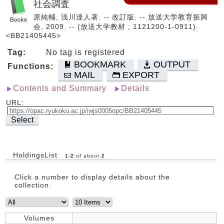
社会調査
原純輔, 浅川達人著. -- 改訂版. -- 放送大学教育振興
会, 2009. -- (放送大学教材 ; 1121200-1-0911).
<BB21405445>
Tag:
No tag is registered
BOOKMARK
OUTPUT
Functions:
MAIL
EXPORT
Contents and Summary
Details
URL:
Select
HoldingsList
1
-
2
of about
2
Click a number to display details about the
collection.
Volumes