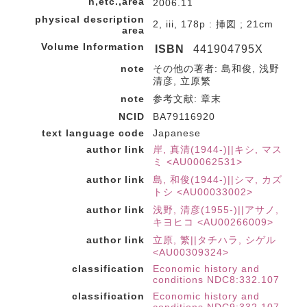
n,etc.,area
2006.11
physical description
2, iii, 178p : 挿図 ; 21cm
area
Volume Information
ISBN
441904795X
note
その他の著者: 島和俊, 浅野
清彦, 立原繁
note
参考文献: 章末
NCID
BA79116920
text language code
Japanese
author link
岸, 真清(1944-)||キシ, マス
ミ <AU00062531>
author link
島, 和俊(1944-)||シマ, カズ
トシ <AU00033002>
author link
浅野, 清彦(1955-)||アサノ,
キヨヒコ <AU00266009>
author link
立原, 繁||タチハラ, シゲル
<AU00309324>
classification
Economic history and
conditions NDC8:332.107
classification
Economic history and