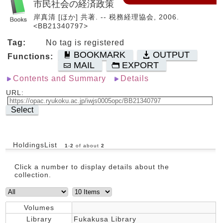
市民社会の経済政策
岸真清 [ほか] 共著. -- 税務経理協会, 2006.
<BB21340797>
Tag:
No tag is registered
BOOKMARK
OUTPUT
Functions:
MAIL
EXPORT
Contents and Summary
Details
URL:
Select
HoldingsList
1
-
2
of about
2
Click a number to display details about the
collection.
Volumes
Library
Fukakusa Library