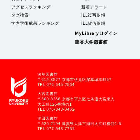
アクセスランキング
新着アラート
タグ検索
ILL複写依頼
学内学術成果ランキング
ILL貸借依頼
MyLibraryログイン
龍谷大学図書館
深草図書館
〒612-8577 京都市伏見区深草塚本町67
TEL 075-645-2564
大宮図書館
〒600-8268 京都市下京区七条通大宮東入
大工町125番地の1
TEL 075-343-3462
瀬田図書館
〒520-2194 滋賀県大津市瀬田大江町横谷1-5
TEL 077-543-7751