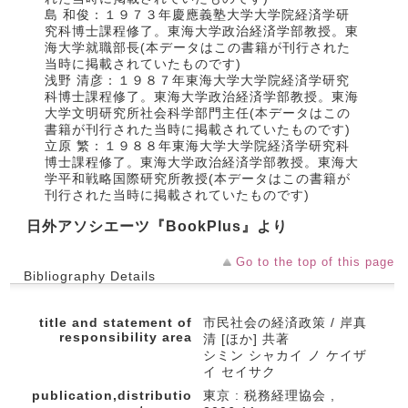
島 和俊：１９７３年慶應義塾大学大学院経済学研
究科博士課程修了。東海大学政治経済学部教授。東
海大学就職部長(本データはこの書籍が刊行された
当時に掲載されていたものです)
浅野 清彦：１９８７年東海大学大学院経済学研究
科博士課程修了。東海大学政治経済学部教授。東海
大学文明研究所社会科学部門主任(本データはこの
書籍が刊行された当時に掲載されていたものです)
立原 繁：１９８８年東海大学大学院経済学研究科
博士課程修了。東海大学政治経済学部教授。東海大
学平和戦略国際研究所教授(本データはこの書籍が
刊行された当時に掲載されていたものです)
日外アソシエーツ『BookPlus』より
Go to the top of this page
Bibliography Details
title and statement of
市民社会の経済政策 / 岸真
responsibility area
清 [ほか] 共著
シミン シャカイ ノ ケイザ
イ セイサク
publication,distributio
東京 : 税務経理協会 ,