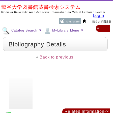
龍谷大学図書館蔵書検索システム
Ryukoku University-Wide Academic Information on Virtual Explorer System
Login
MyLibrary
龍谷大学図書館
≡
Catalog Search ▼
MyLibrary Menu ▼
Bibliography Details
Back to previous
Related Information<<