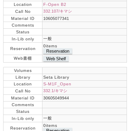
Location
F-Open B2
332.107/キマシ
Call No
Material ID
10605077341
Comments
Status
一般
In-Lib only
0items
Reservation
Reservation
Web書棚
Web Shelf
Volumes
Library
Seta Library
Location
S-M1F_Open
332.1/キマシ
Call No
Material ID
30605049944
Comments
Status
一般
In-Lib only
0items
Reservation
Reservation