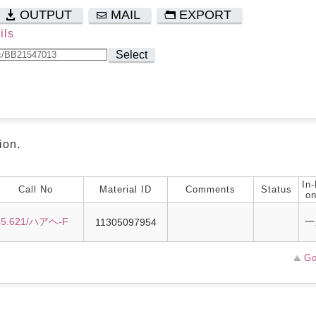
OUTPUT
MAIL
EXPORT
ils
Select
ion.
In-
Call No
Material ID
Comments
Status
on
95.621/ハアヘ-F
一
11305097954
Go