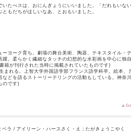
でいたべスは、おにんぎょうにいいました。「だれもいな
ぶともだちがほしいなあ、とおもいました。
ューヨーク育ち。劇場の舞台美術、陶器、テキスタイル・
活躍。柔らかく繊細なタッチの幻想的な水彩画を中心に独
書籍が刊行された当時に掲載されていたものです)
に生まれる。上智大学外国語学部フランス語学科卒。絵本、
話などを語るストーリーテリングの活動もしている。神奈川
のです)
Go
とベラ / アイリーン・ハースさく・え ; たがきょうこやく