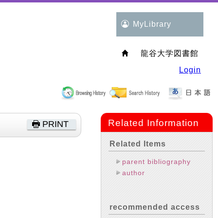
MyLibrary
龍谷大学図書館
Login
Related Information
PRINT
Related Items
parent bibliography
author
recommended access