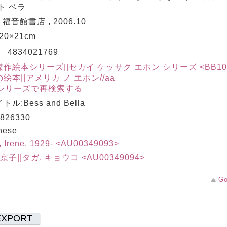
ト ベラ
 福音館書店 , 2006.10
 20×21cm
N
4834021769
作絵本シリーズ||セカイ ケッサク エホン シリーズ <BB1000
絵本||アメリカ ノ エホン//aa
シリーズで再検索する
ル:Bess and Bella
826330
nese
, Irene, 1929- <AU00349093>
 京子||タガ, キョウコ <AU00349094>
Go
EXPORT