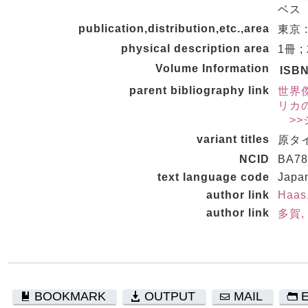
ベス 
publication,distribution,etc.,area
東京 :
physical description area
1冊 ;
Volume Information
ISB
parent bibliography link
世界傑
リカの
>>
variant titles
原タイト
NCID
BA78
text language code
Japa
author link
Haas
author link
多賀,
BOOKMARK
OUTPUT
MAIL