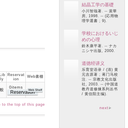
結晶工学の基礎
小川智哉著. -- 裳華
房, 1998. -- (応用物
理学選書 ; 9).
学校におけるいじ
めの心理
鈴木康平著. -- ナカ
ニシヤ出版, 2000.
道徳经讲义
乐育堂语录 / (清) 黄
元吉原著 ; 蒋门马校
Lib
Reservat
Web書棚
ly
ion
注. -- 宗教文化出版
社, 2003. -- (中国道
0items
教丹道修煉系列丛书
般
Web Shelf
Reservation
/ 黄信阳主编).
 to the top of this page
next