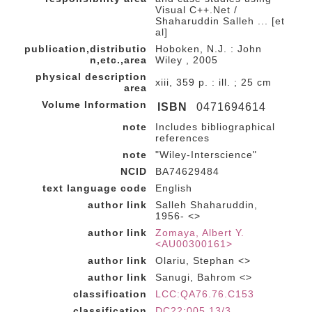
Visual C++.Net /
Shaharuddin Salleh ... [et
al]
publication,distributio
Hoboken, N.J. : John
n,etc.,area
Wiley , 2005
physical description
xiii, 359 p. : ill. ; 25 cm
area
Volume Information
ISBN
0471694614
note
Includes bibliographical
references
note
"Wiley-Interscience"
NCID
BA74629484
text language code
English
author link
Salleh Shaharuddin,
1956- <>
author link
Zomaya, Albert Y.
<AU00300161>
author link
Olariu, Stephan <>
author link
Sanugi, Bahrom <>
classification
LCC:QA76.76.C153
classification
DC22:005.13/3