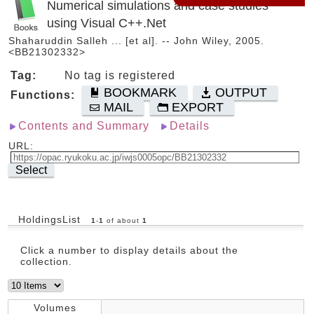
Numerical simulations and case studies
using Visual C++.Net
Shaharuddin Salleh ... [et al]. -- John Wiley, 2005.
<BB21302332>
Tag:
No tag is registered
BOOKMARK
OUTPUT
Functions:
MAIL
EXPORT
Contents and Summary
Details
URL:
Select
HoldingsList
1
-
1
of about
1
Click a number to display details about the
collection.
Volumes