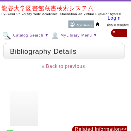
龍谷大学図書館蔵書検索システム
Ryukoku University-Wide Academic Information on Virtual Explorer System
Login
MyLibrary
龍谷大学図書館
≡
Catalog Search ▼
MyLibrary Menu ▼
Bibliography Details
Back to previous
Related Information<<