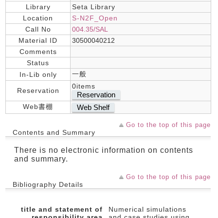
Library
Seta Library
Location
S-N2F_Open
Call No
004.35/SAL
Material ID
30500040212
Comments
Status
一般
In-Lib only
0items
Reservation
Reservation
Web書棚
Web Shelf
Go to the top of this page
Contents and Summary
There is no electronic information on contents
and summary.
Go to the top of this page
Bibliography Details
title and statement of
Numerical simulations
responsibility area
and case studies using