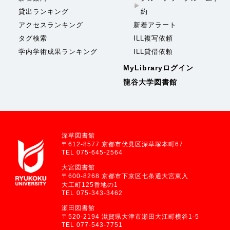
貸出ランキング
約
アクセスランキング
新着アラート
タグ検索
ILL複写依頼
学内学術成果ランキング
ILL貸借依頼
MyLibraryログイン
龍谷大学図書館
深草図書館
〒612-8577 京都市伏見区深草塚本町67
TEL 075-645-2564
大宮図書館
〒600-8268 京都市下京区七条通大宮東入
大工町125番地の1
TEL 075-343-3462
瀬田図書館
〒520-2194 滋賀県大津市瀬田大江町横谷1-5
TEL 077-543-7751