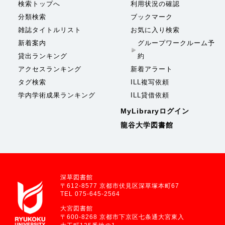
検索トップへ
利用状況の確認
分類検索
ブックマーク
雑誌タイトルリスト
お気に入り検索
新着案内
グループワークルーム予
貸出ランキング
約
アクセスランキング
新着アラート
タグ検索
ILL複写依頼
学内学術成果ランキング
ILL貸借依頼
MyLibraryログイン
龍谷大学図書館
深草図書館
〒612-8577 京都市伏見区深草塚本町67
TEL 075-645-2564
大宮図書館
〒600-8268 京都市下京区七条通大宮東入