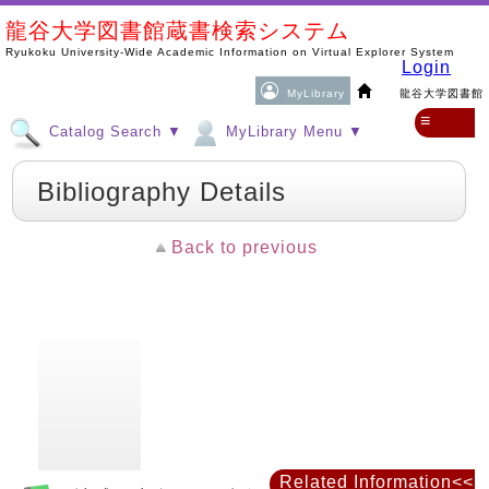
龍谷大学図書館蔵書検索システム
Ryukoku University-Wide Academic Information on Virtual Explorer System
Login
MyLibrary
龍谷大学図書館
≡
Catalog Search ▼
MyLibrary Menu ▼
Bibliography Details
Back to previous
Related Information<<