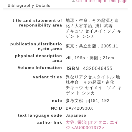
Go to the top of this page
Bibliography Details
title and statement of
地球・生命 : その起源と進
responsibility area
化 / 大谷栄治, 掛川武著
チキュウ セイメイ : ソノ キ
ゲン ト シンカ
publication,distributio
東京 : 共立出版 , 2005.11
n,etc.,area
physical description
viii, 196p : 挿図 ; 21cm
area
Volume Information
ISBN
4320046455
variant titles
異なりアクセスタイトル:地
球生命 : その起源と進化
チキュウ セイメイ : ソノ キ
ゲン ト シンカ
note
参考文献: p[191]-192
NCID
BA7420930X
text language code
Japanese
author link
大谷, 栄治||オオタニ, エイ
ジ <AU00301372>