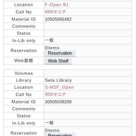
Location
F-Open B1
450/オエチ
Call No
Material ID
10505066482
Comments
Status
一般
In-Lib only
0items
Reservation
Reservation
Web書棚
Web Shelf
Volumes
Library
Seta Library
Location
S-M2F_Open
450/オエチ
Call No
Material ID
30505038208
Comments
Status
一般
In-Lib only
0items
Reservation
Reservation