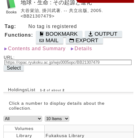
地球・生命 : その起源と進化
大谷栄治, 掛川武著. -- 共立出版, 2005.
<BB21307479>
Tag:
No tag is registered
BOOKMARK
OUTPUT
Functions:
MAIL
EXPORT
Contents and Summary
Details
URL:
Select
HoldingsList
1
-
2
of about
2
Click a number to display details about the
collection.
Volumes
Library
Fukakusa Library