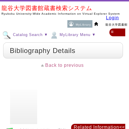
龍谷大学図書館蔵書検索システム
Ryukoku University-Wide Academic Information on Virtual Explorer System
Login
MyLibrary
龍谷大学図書館
≡
Catalog Search ▼
MyLibrary Menu ▼
Bibliography Details
Back to previous
Related Information<<