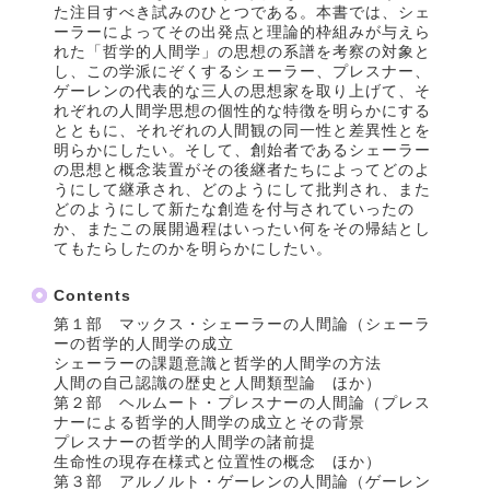
た注目すべき試みのひとつである。本書では、シェ
ーラーによってその出発点と理論的枠組みが与えら
れた「哲学的人間学」の思想の系譜を考察の対象と
し、この学派にぞくするシェーラー、プレスナー、
ゲーレンの代表的な三人の思想家を取り上げて、そ
れぞれの人間学思想の個性的な特徴を明らかにする
とともに、それぞれの人間観の同一性と差異性とを
明らかにしたい。そして、創始者であるシェーラー
の思想と概念装置がその後継者たちによってどのよ
うにして継承され、どのようにして批判され、また
どのようにして新たな創造を付与されていったの
か、またこの展開過程はいったい何をその帰結とし
てもたらしたのかを明らかにしたい。
Contents
第１部 マックス・シェーラーの人間論（シェーラ
ーの哲学的人間学の成立
シェーラーの課題意識と哲学的人間学の方法
人間の自己認識の歴史と人間類型論 ほか）
第２部 ヘルムート・プレスナーの人間論（プレス
ナーによる哲学的人間学の成立とその背景
プレスナーの哲学的人間学の諸前提
生命性の現存在様式と位置性の概念 ほか）
第３部 アルノルト・ゲーレンの人間論（ゲーレン