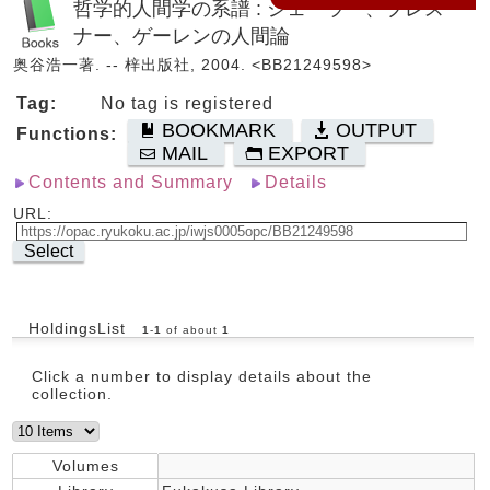
哲学的人間学の系譜 : シェーラー、プレス
ナー、ゲーレンの人間論
奥谷浩一著. -- 梓出版社, 2004. <BB21249598>
Tag:
No tag is registered
BOOKMARK
OUTPUT
Functions:
MAIL
EXPORT
Contents and Summary
Details
URL:
Select
HoldingsList
1
-
1
of about
1
Click a number to display details about the
collection.
Volumes