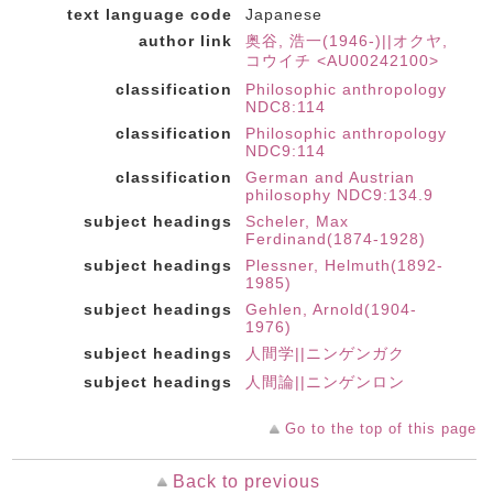
text language code
Japanese
author link
奥谷, 浩一(1946-)||オクヤ,
コウイチ <AU00242100>
classification
Philosophic anthropology
NDC8:114
classification
Philosophic anthropology
NDC9:114
classification
German and Austrian
philosophy NDC9:134.9
subject headings
Scheler, Max
Ferdinand(1874-1928)
subject headings
Plessner, Helmuth(1892-
1985)
subject headings
Gehlen, Arnold(1904-
1976)
subject headings
人間学||ニンゲンガク
subject headings
人間論||ニンゲンロン
Go to the top of this page
Back to previous