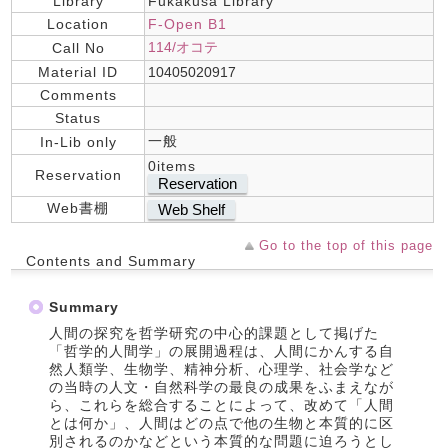
Library
Fukakusa Library
Location
F-Open B1
114/オコテ
Call No
Material ID
10405020917
Comments
Status
一般
In-Lib only
0items
Reservation
Reservation
Web書棚
Web Shelf
Go to the top of this page
Contents and Summary
Summary
人間の探究を哲学研究の中心的課題として掲げた
「哲学的人間学」の展開過程は、人間にかんする自
然人類学、生物学、精神分析、心理学、社会学など
の当時の人文・自然科学の最良の成果をふまえなが
ら、これらを総合することによって、改めて「人間
とは何か」、人間はどの点で他の生物と本質的に区
別されるのかなどという本質的な問題に迫ろうとし