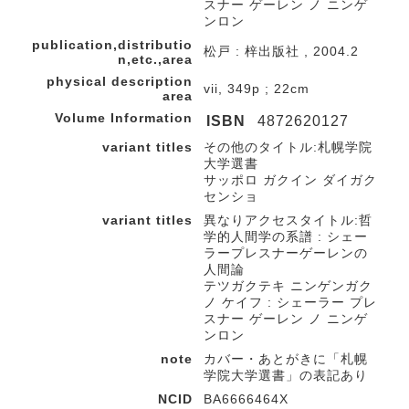
スナー ゲーレン ノ ニンゲ
ンロン
publication,distributio
松戸 : 梓出版社 , 2004.2
n,etc.,area
physical description
vii, 349p ; 22cm
area
Volume Information
ISBN
4872620127
variant titles
その他のタイトル:札幌学院
大学選書
サッポロ ガクイン ダイガク
センショ
variant titles
異なりアクセスタイトル:哲
学的人間学の系譜 : シェー
ラープレスナーゲーレンの
人間論
テツガクテキ ニンゲンガク
ノ ケイフ : シェーラー プレ
スナー ゲーレン ノ ニンゲ
ンロン
note
カバー・あとがきに「札幌
学院大学選書」の表記あり
NCID
BA6666464X