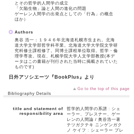
とその哲学的人間学の成立
「欠陥生物」論と人間の進化の問題
ゲーレン人間学の出発点としての「行為」の概念
ほか）
Authors
奥谷 浩一：１９４６年北海道札幌市生まれ。北海
道大学文学部哲学科卒業。北海道大学大学院文学研
究科修士課程修了。同博士課程単位取得。哲学・倫
理学専攻。現在、札幌学院大学人文学部教授(本デ
ータはこの書籍が刊行された当時に掲載されていた
ものです)
日外アソシエーツ『BookPlus』より
Go to the top of this page
Bibliography Details
title and statement of
哲学的人間学の系譜 : シェ
responsibility area
ーラー、プレスナー、ゲー
レンの人間論 / 奥谷浩一著
テツガクテキ ニンゲンガク
ノ ケイフ : シェーラー プレ