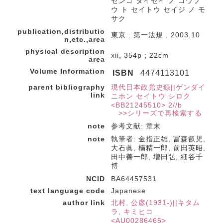
センゴ タイセイ ノ コウソ
ウ ト セイトウ セイジ ノ モ
サク
publication,distributio
東京 : 第一法規 , 2003.10
n,etc.,area
physical description
xii, 354p ; 22cm
area
Volume Information
ISBN
4474113101
parent bibliography
現代日本政党史録||ゲンダイ
link
ニホン セイトウ シロク
<BB21245510> 2//b
>>シリーズで再検索する
note
参考文献: 章末
note
執筆者: 金指正雄, 冨森叡児,
大石眞, 楠精一郎, 前田英昭,
田中善一郎, 増田弘, 細谷千
博
NCID
BA64457531
text language code
Japanese
author link
北村, 公彦(1931-)||キタム
ラ, キミヒコ
<AU00286465>