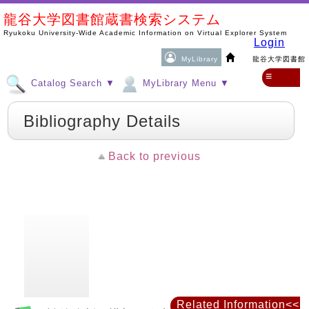
龍谷大学図書館蔵書検索システム
Ryukoku University-Wide Academic Information on Virtual Explorer System
Login
MyLibrary
龍谷大学図書館
≡
Catalog Search ▼
MyLibrary Menu ▼
Bibliography Details
Back to previous
Related Information<<