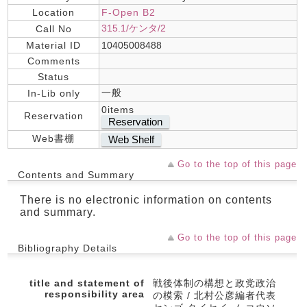
Location
F-Open B2
315.1/ケンタ/2
Call No
Material ID
10405008488
Comments
Status
一般
In-Lib only
0items
Reservation
Reservation
Web書棚
Web Shelf
Go to the top of this page
Contents and Summary
There is no electronic information on contents
and summary.
Go to the top of this page
Bibliography Details
title and statement of
戦後体制の構想と政党政治
responsibility area
の模索 / 北村公彦編者代表