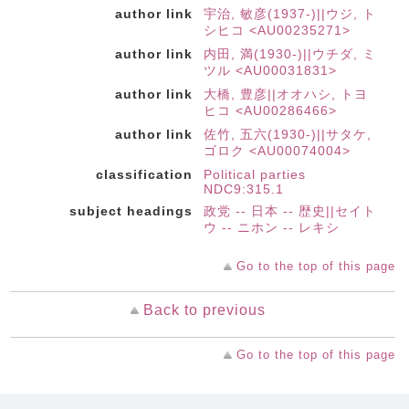
author link
宇治, 敏彦(1937-)||ウジ, ト
シヒコ <AU00235271>
author link
内田, 満(1930-)||ウチダ, ミ
ツル <AU00031831>
author link
大橋, 豊彦||オオハシ, トヨ
ヒコ <AU00286466>
author link
佐竹, 五六(1930-)||サタケ,
ゴロク <AU00074004>
classification
Political parties
NDC9:315.1
subject headings
政党 -- 日本 -- 歴史||セイト
ウ -- ニホン -- レキシ
Go to the top of this page
Back to previous
Go to the top of this page