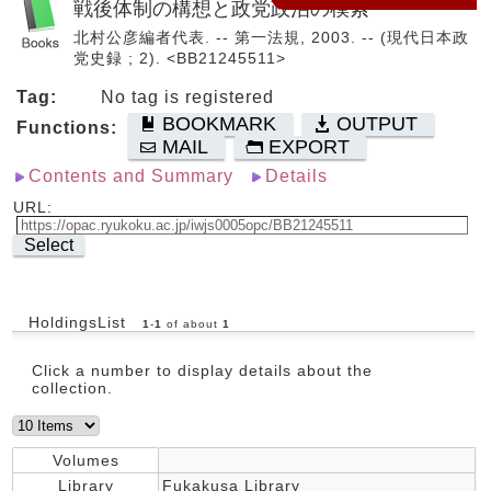
戦後体制の構想と政党政治の模索
北村公彦編者代表. -- 第一法規, 2003. -- (現代日本政
党史録 ; 2). <BB21245511>
Tag:
No tag is registered
BOOKMARK
OUTPUT
Functions:
MAIL
EXPORT
Contents and Summary
Details
URL:
Select
HoldingsList
1
-
1
of about
1
Click a number to display details about the
collection.
Volumes
Library
Fukakusa Library