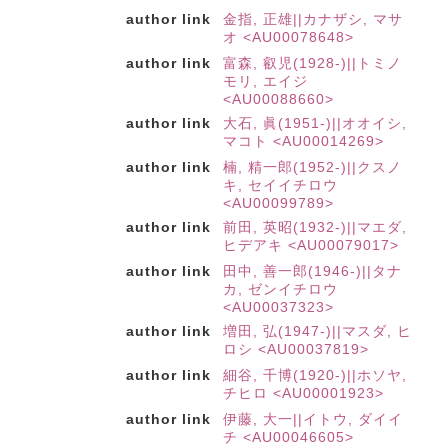
author link
金指, 正雄||カナザシ, マサ
オ <AU00078648>
author link
富森, 叡児(1928-)||トミノ
モリ, エイジ
<AU00088660>
author link
大石, 眞(1951-)||オオイシ,
マコト <AU00014269>
author link
楠, 精一郎(1952-)||クスノ
キ, セイイチロウ
<AU00099789>
author link
前田, 英昭(1932-)||マエダ,
ヒデアキ <AU00079017>
author link
田中, 善一郎(1946-)||タナ
カ, ゼンイチロウ
<AU00037323>
author link
増田, 弘(1947-)||マスダ, ヒ
ロシ <AU00037819>
author link
細谷, 千博(1920-)||ホソヤ,
チヒロ <AU00001923>
author link
伊藤, 大一||イトウ, ダイイ
チ <AU00046605>