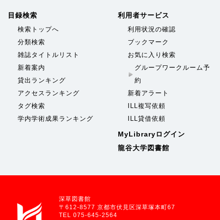
目録検索
利用者サービス
検索トップへ
利用状況の確認
分類検索
ブックマーク
雑誌タイトルリスト
お気に入り検索
新着案内
グループワークルーム予
貸出ランキング
約
アクセスランキング
新着アラート
タグ検索
ILL複写依頼
学内学術成果ランキング
ILL貸借依頼
MyLibraryログイン
龍谷大学図書館
深草図書館
〒612-8577 京都市伏見区深草塚本町67
TEL 075-645-2564