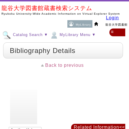
龍谷大学図書館蔵書検索システム
Ryukoku University-Wide Academic Information on Virtual Explorer System
Login
MyLibrary
龍谷大学図書館
≡
Catalog Search ▼
MyLibrary Menu ▼
Bibliography Details
Back to previous
Related Information<<