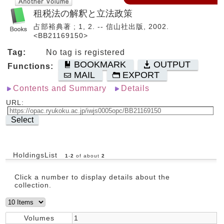
租税法の解釈と立法政策
占部裕典著 ; 1, 2. -- 信山社出版, 2002.
<BB21169150>
Tag:
No tag is registered
BOOKMARK
OUTPUT
Functions:
MAIL
EXPORT
Contents and Summary
Details
URL:
Select
HoldingsList
1
-
2
of about
2
Click a number to display details about the
collection.
Volumes
1