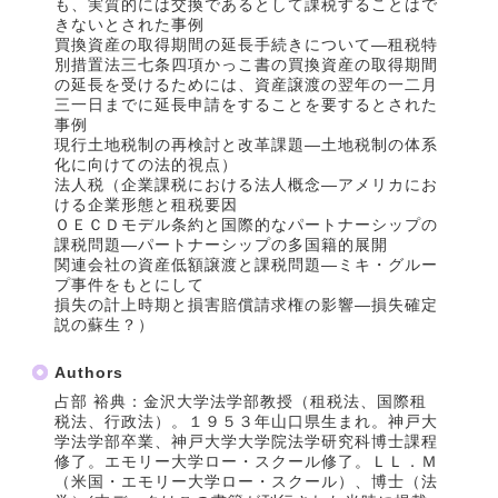
も、実質的には交換であるとして課税することはで
きないとされた事例
買換資産の取得期間の延長手続きについて―租税特
別措置法三七条四項かっこ書の買換資産の取得期間
の延長を受けるためには、資産譲渡の翌年の一二月
三一日までに延長申請をすることを要するとされた
事例
現行土地税制の再検討と改革課題―土地税制の体系
化に向けての法的視点）
法人税（企業課税における法人概念―アメリカにお
ける企業形態と租税要因
ＯＥＣＤモデル条約と国際的なパートナーシップの
課税問題―パートナーシップの多国籍的展開
関連会社の資産低額譲渡と課税問題―ミキ・グルー
プ事件をもとにして
損失の計上時期と損害賠償請求権の影響―損失確定
説の蘇生？）
Authors
占部 裕典：金沢大学法学部教授（租税法、国際租
税法、行政法）。１９５３年山口県生まれ。神戸大
学法学部卒業、神戸大学大学院法学研究科博士課程
修了。エモリー大学ロー・スクール修了。ＬＬ．Ｍ
（米国・エモリー大学ロー・スクール）、博士（法