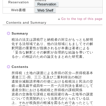
0items
Reservation
Reservation
Web書棚
Web Shelf
Go to the top of this page
Contents and Summary
Summary
税法の法文は課税庁と納税者の対立がもっとも鮮明
化する法領域であり、他の法領域にもましてその解
釈問題の重要性が指摘されるが本書は著者による
「妥当な解釈とその解釈が合理的な結論を導いてい
るか」の検証のための論文をまとめた研究書。
Contents
所得税（土地の譲渡による所得の区分―所得税基本
通達三三‐四、三三‐五及び二重利得法の検討
遺留分減殺請求権の行使における租税法と民法の交
錯―最高裁平成四年一一月一六日判決を素材にして
遺産分割における相続税と所得税の課税関係
資産の交換取引課税と租税回避行為―土地等の譲渡
について売買契約という法形式がとられている以
上、それが税負担の軽減を図るためであったとして