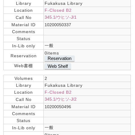
Library
Fukakusa Library
Location
F-Closed B2
345.1/ウヒソ-J/1
Call No
Material ID
10200050337
Comments
Status
一般
In-Lib only
0items
Reservation
Reservation
Web書棚
Web Shelf
Volumes
2
Library
Fukakusa Library
Location
F-Closed B2
345.1/ウヒソ-J/2
Call No
Material ID
10200050496
Comments
Status
一般
In-Lib only