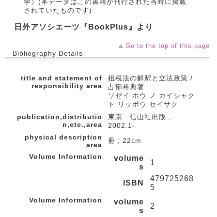
学）(本データはこの書籍が刊行された当時に掲載
されていたものです)
日外アソシエーツ『BookPlus』より
Go to the top of this page
Bibliography Details
title and statement of
租税法の解釈と立法政策 /
responsibility area
占部裕典著
ソゼイ ホウ ノ カイシャク
ト リッポウ セイサク
publication,distributio
東京 : 信山社出版 ,
n,etc.,area
2002.1-
physical description
冊 ; 22cm
area
Volume Information
volume
1
s
479725268
ISBN
5
Volume Information
volume
2
s