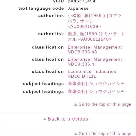
NCID
BA45371494
text language code
Japanese
author link
小松原, 聡(1956-)||コマツ
バラ, サトシ
<AU00011639>
author link
美原, 融(1950-)||ミハラ, ト
オル <AU00011640>
classification
Enterprise. Management
NDC8:335.48
classification
Enterprise. Management
NDC9:335.4
classification
Economics. Industries
NDLC:DH111
subject headings
商事会社||ショウジガイシャ
subject headings
商事会社||ショウジガイシャ
Go to the top of this page
Back to previous
Go to the top of this page