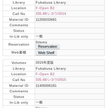
Library
Fukakusa Library
Location
F-Open B2
335.48/シヨウ/2014
Call No
Material ID
11205033681
Comments
Status
一般
In-Lib only
0items
Reservation
Reservation
Web書棚
Web Shelf
2015年度版
Volumes
Library
Fukakusa Library
Location
F-Open B2
335.48/シヨウ/2015
Call No
Material ID
11405006181
Comments
Status
一般
In-Lib only