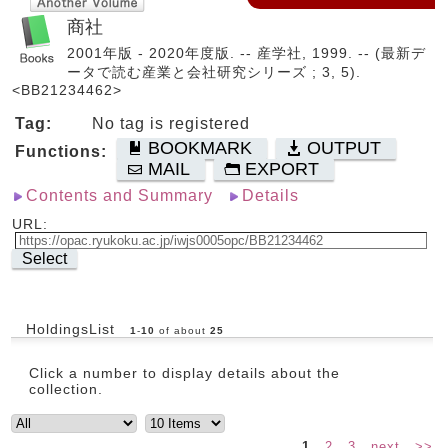
商社
2001年版 - 2020年度版. -- 産学社, 1999. -- (最新デ
ータで読む産業と会社研究シリーズ ; 3, 5).
<BB21234462>
Tag:
No tag is registered
BOOKMARK
OUTPUT
Functions:
MAIL
EXPORT
Contents and Summary
Details
URL:
Select
HoldingsList
1
-
10
of about
25
Click a number to display details about the
collection.
1
2
3
next
>>