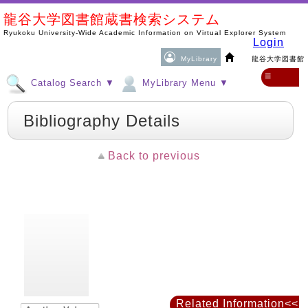
龍谷大学図書館蔵書検索システム
Ryukoku University-Wide Academic Information on Virtual Explorer System
Login
MyLibrary
龍谷大学図書館
≡
Catalog Search ▼
MyLibrary Menu ▼
Bibliography Details
Back to previous
Related Information<<