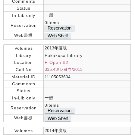
Comments
Status
一般
In-Lib only
0items
Reservation
Reservation
Web書棚
Web Shelf
2013年度版
Volumes
Library
Fukakusa Library
Location
F-Open B2
335.48/シヨウ/2013
Call No
Material ID
11105053604
Comments
Status
一般
In-Lib only
0items
Reservation
Reservation
Web書棚
Web Shelf
2014年度版
Volumes