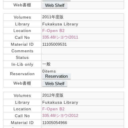
Web書棚
Web Shelf
2011年度版
Volumes
Library
Fukakusa Library
Location
F-Open B2
335.48/シヨウ/2011
Call No
Material ID
11105009531
Comments
Status
一般
In-Lib only
0items
Reservation
Reservation
Web書棚
Web Shelf
2012年度版
Volumes
Library
Fukakusa Library
Location
F-Open B2
335.48/シヨウ/2012
Call No
Material ID
11005054966