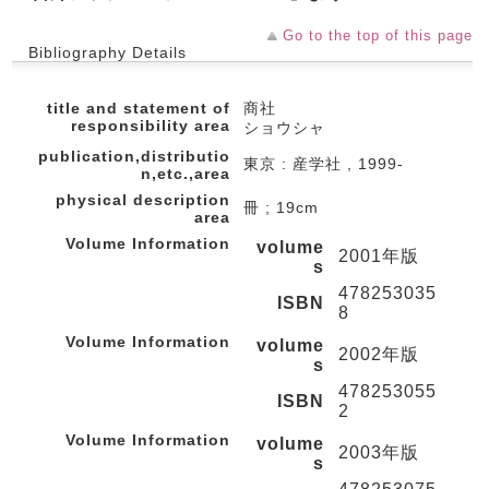
Go to the top of this page
Bibliography Details
title and statement of
商社
responsibility area
ショウシャ
publication,distributio
東京 : 産学社 , 1999-
n,etc.,area
physical description
冊 ; 19cm
area
Volume Information
volume
2001年版
s
478253035
ISBN
8
Volume Information
volume
2002年版
s
478253055
ISBN
2
Volume Information
volume
2003年版
s