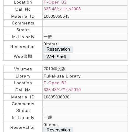
Location
F-Open B2
335.48/シヨウ/2008
Call No
Material ID
10605065643
Comments
Status
一般
In-Lib only
0items
Reservation
Reservation
Web書棚
Web Shelf
2010年度版
Volumes
Library
Fukakusa Library
Location
F-Open B2
335.48/シヨウ/2010
Call No
Material ID
10805038930
Comments
Status
一般
In-Lib only
0items
Reservation
Reservation