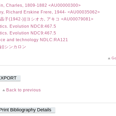
in, Charles, 1809-1882 <AU00000300>
y, Richard Erskine Frere, 1944- <AU00035062>
晶子(1942-)||ヨシオカ, アキコ <AU00079081>
ics. Evolution NDC8:467.5
ics. Evolution NDC9:467.5
nce and technology NDLC:RA121
||シンカロン
Go
EXPORT
Back to previous
Print Bibliography Details