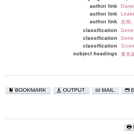
author link
Darw
author link
Leake
author link
吉岡, 
classification
Genet
classification
Genet
classification
Scie
subject headings
進化論
BOOKMARK
OUTPUT
MAIL