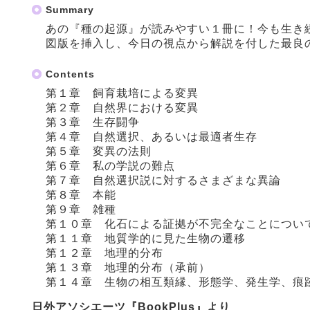
Summary
あの『種の起源』が読みやすい１冊に！今も生き
図版を挿入し、今日の視点から解説を付した最良
Contents
第１章 飼育栽培による変異
第２章 自然界における変異
第３章 生存闘争
第４章 自然選択、あるいは最適者生存
第５章 変異の法則
第６章 私の学説の難点
第７章 自然選択説に対するさまざまな異論
第８章 本能
第９章 雑種
第１０章 化石による証拠が不完全なことについ
第１１章 地質学的に見た生物の遷移
第１２章 地理的分布
第１３章 地理的分布（承前）
第１４章 生物の相互類縁、形態学、発生学、痕
日外アソシエーツ『BookPlus』より