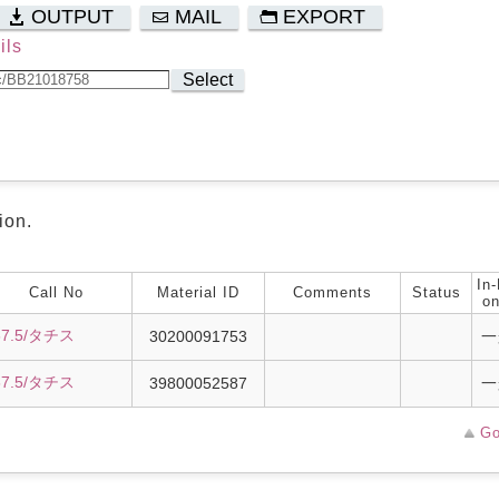
OUTPUT
MAIL
EXPORT
ils
Select
ion.
In-
Call No
Material ID
Comments
Status
on
67.5/タチス
30200091753
一
67.5/タチス
39800052587
一
Go