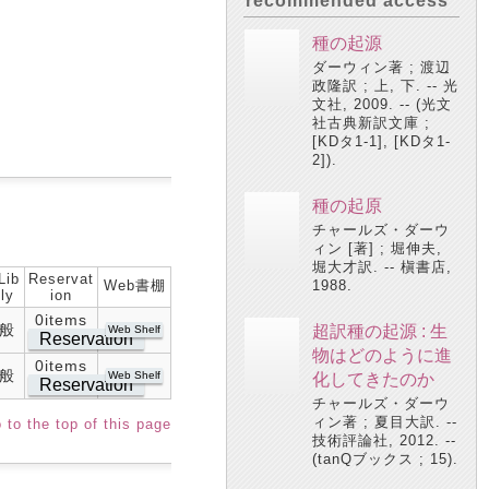
recommended access
種の起源
ダーウィン著 ; 渡辺
政隆訳 ; 上, 下. -- 光
文社, 2009. -- (光文
社古典新訳文庫 ;
[KDタ1-1], [KDタ1-
2]).
種の起原
チャールズ・ダーウ
ィン [著] ; 堀伸夫,
堀大才訳. -- 槇書店,
Lib
Reservat
Web書棚
1988.
ly
ion
0items
般
超訳種の起源 : 生
Web Shelf
Reservation
物はどのように進
0items
般
Web Shelf
化してきたのか
Reservation
チャールズ・ダーウ
ィン著 ; 夏目大訳. --
 to the top of this page
技術評論社, 2012. --
(tanQブックス ; 15).