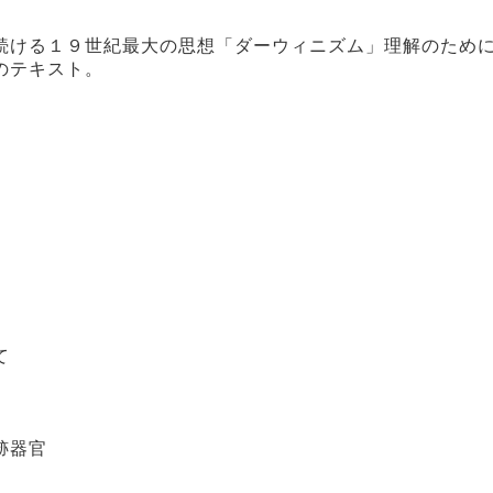
続ける１９世紀最大の思想「ダーウィニズム」理解のため
のテキスト。
て
跡器官