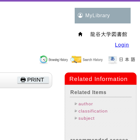
MyLibrary
龍谷大学図書館
Login
Related Information
PRINT
Related Items
author
classification
subject