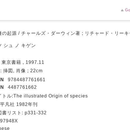
Go
の起源 / チャールズ・ダーウィン著 ; リチャード・リーキー
 シュ ノ キゲン
 東京書籍 , 1997.11
 : 挿図, 肖像 ; 22cm
BN
9784487761661
BN
4487761662
ル:The illustrated Origin of species
 平凡社 1982年刊
書リスト: p331-332
97948X
nese