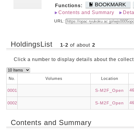
BOOKMARK
Functions:
Contents and Summary
Deta
URL:
HoldingsList
1
-
2
of about
2
Click a number to display details about the collect
No.
Volumes
Location
4
0001
S-M2F_Open
4
0002
S-M2F_Open
Contents and Summary