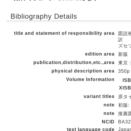
Bibliography Details
title and statement of responsibility area
図説種
訳
ズセツ
edition area
新版
publication,distribution,etc.,area
東京 :
physical description area
350p
Volume Information
IS
XIS
variant titles
原タイト
note
初版:
note
推薦図
NCID
BA32
text language code
Japa