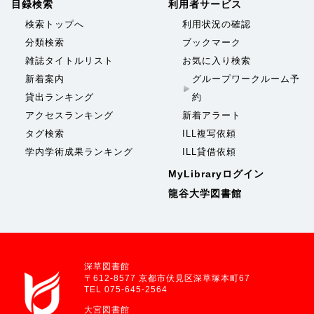
目録検索
利用者サービス
検索トップへ
利用状況の確認
分類検索
ブックマーク
雑誌タイトルリスト
お気に入り検索
新着案内
グループワークルーム予
貸出ランキング
約
アクセスランキング
新着アラート
タグ検索
ILL複写依頼
学内学術成果ランキング
ILL貸借依頼
MyLibraryログイン
龍谷大学図書館
深草図書館
〒612-8577 京都市伏見区深草塚本町67
TEL 075-645-2564
大宮図書館