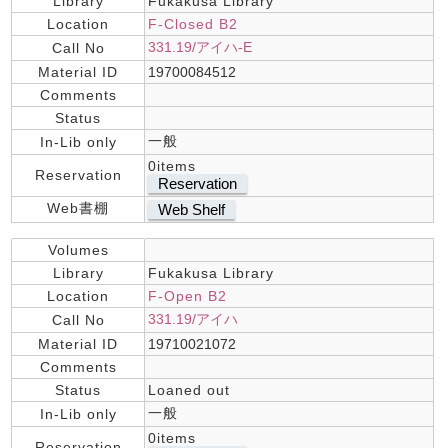
Library
Fukakusa Library
Location
F-Closed B2
331.19/アイハ-E
Call No
Material ID
19700084512
Comments
Status
一般
In-Lib only
0items
Reservation
Reservation
Web書棚
Web Shelf
Volumes
Library
Fukakusa Library
Location
F-Open B2
331.19/アイハ
Call No
Material ID
19710021072
Comments
Status
Loaned out
一般
In-Lib only
0items
Reservation