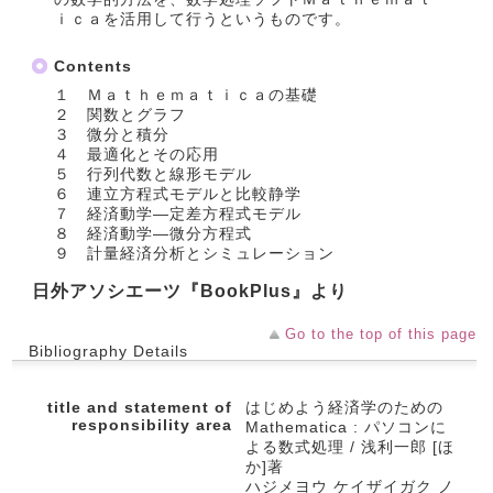
ｉｃａを活用して行うというものです。
Contents
１ Ｍａｔｈｅｍａｔｉｃａの基礎
２ 関数とグラフ
３ 微分と積分
４ 最適化とその応用
５ 行列代数と線形モデル
６ 連立方程式モデルと比較静学
７ 経済動学―定差方程式モデル
８ 経済動学―微分方程式
９ 計量経済分析とシミュレーション
日外アソシエーツ『BookPlus』より
Go to the top of this page
Bibliography Details
title and statement of
はじめよう経済学のための
responsibility area
Mathematica : パソコンに
よる数式処理 / 浅利一郎 [ほ
か]著
ハジメヨウ ケイザイガク ノ