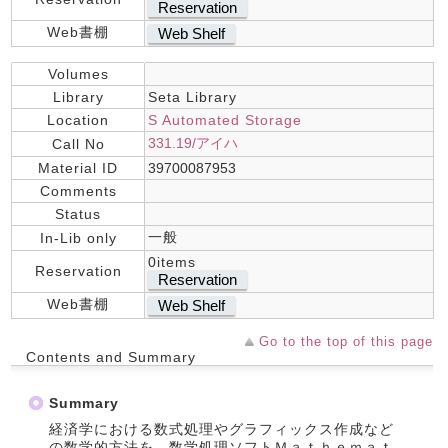
Reservation
Web書棚
Web Shelf
Volumes
Library
Seta Library
Location
S Automated Storage
331.19/アイハ
Call No
Material ID
39700087953
Comments
Status
一般
In-Lib only
0items
Reservation
Reservation
Web書棚
Web Shelf
Go to the top of this page
Contents and Summary
Summary
経済学における数式処理やグラフィックス作成など
の数学的方法を、数学処理ソフトＭａｔｈｅｍａｔ