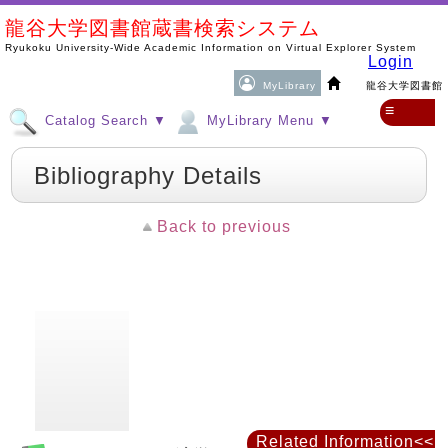
龍谷大学図書館蔵書検索システム
Ryukoku University-Wide Academic Information on Virtual Explorer System
Login
MyLibrary
龍谷大学図書館
≡
Catalog Search ▼
MyLibrary Menu ▼
Bibliography Details
Back to previous
Related Information<<