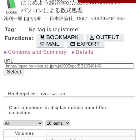
はじめよう経済学のためのMathematica :
パソコンによる数式処理
浅利一郎 [ほか]著. -- 日本評論社, 1997. <BB20548146>
Tag:
No tag is registered
BOOKMARK
OUTPUT
Functions:
MAIL
EXPORT
Contents and Summary
Details
URL:
Select
HoldingsList
1
-
3
of about
3
Click a number to display details about the
collection.
Volumes